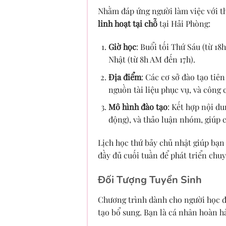
Nhằm đáp ứng người làm việc với th
linh hoạt tại chỗ
tại Hải Phòng:
Giờ học
: Buổi tối Thứ Sáu (từ 1
Nhật (từ 8h AM đến 17h).
Địa điểm
: Các cơ sở đào tạo tiê
nguồn tài liệu phục vụ, và công c
Mô hình đào tạo
: Kết hợp nội du
động), và thảo luận nhóm, giúp c
Lịch học thứ bảy chủ nhật giúp bạn
đầy đủ cuối tuần để phát triển ch
Đối Tượng Tuyển Sinh
Chương trình dành cho người học 
tạo bổ sung. Bạn là cá nhân hoàn 