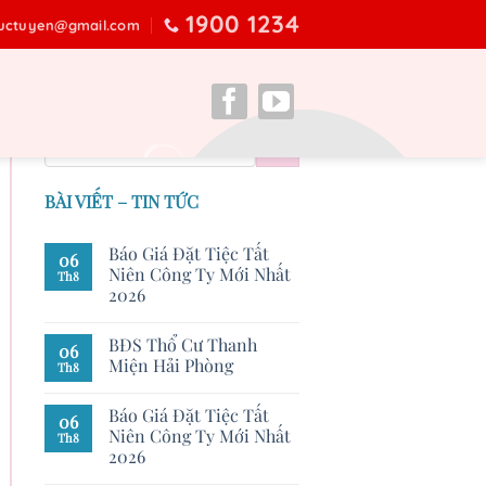
1900 1234
ructuyen@gmail.com
BÀI VIẾT – TIN TỨC
Báo Giá Đặt Tiệc Tất
06
Niên Công Ty Mới Nhất
Th8
2026
BĐS Thổ Cư Thanh
06
Miện Hải Phòng
Th8
Báo Giá Đặt Tiệc Tất
06
Niên Công Ty Mới Nhất
Th8
2026