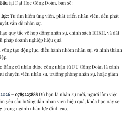
 Sâu
tại Đại Học Công Đoàn, bạn sẽ:
 lực
: Từ tìm kiếm ứng viên, phát triển nhân viên, đến phát
quyết vấn đề nhân sự.
thạo quy tắc về hợp đồng nhân sự, chính sách BHXH, và đãi
iải pháp doanh nghiệp hiệu quả.
 vững tạo động lực, điều hành nhóm nhân sự, và hình thành
iệp.
p
: Bằng cử nhân được công nhận từ DU Công Đoàn là cánh
như chuyên viên nhân sự, trưởng phòng nhân sự, hoặc giám
 2026
– 0789225888
Dù bạn là nhân sự mới, người làm việc
ân yêu cầu hướng dẫn nhân viên hiệu quả, khóa học này sẽ
g trong ngành nhân lực đỉnh cao.