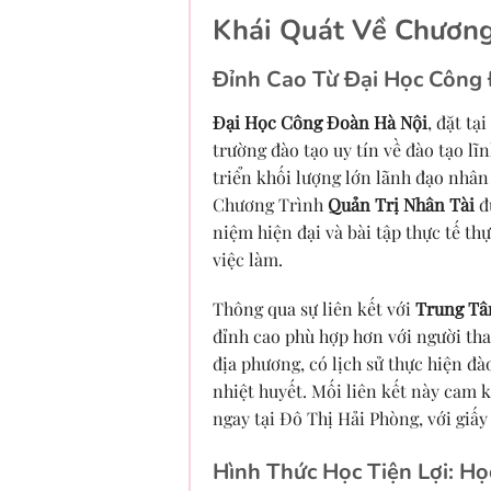
Khái Quát Về Chương
Đỉnh Cao Từ Đại Học Công
Đại Học Công Đoàn Hà Nội
, đặt tạ
trường đào tạo uy tín về đào tạo lĩ
triển khối lượng lớn lãnh đạo nhân 
Chương Trình
Quản Trị Nhân Tài
đ
niệm hiện đại và bài tập thực tế th
việc làm.
Thông qua sự liên kết với
Trung Tâ
đỉnh cao phù hợp hơn với người tha
địa phương, có lịch sử thực hiện đà
nhiệt huyết. Mối liên kết này cam 
ngay tại Đô Thị Hải Phòng, với giấ
Hình Thức Học Tiện Lợi: Họ