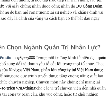
hật
. Với giấy chứng nhận được công nhận do
DU Công Đoàn
 phóng để bạn mở rộng tương lai sự nghiệp và khẳng định vai
 sao đây là cánh cửa vàng và cách bạn có thể bắt đầu ngay
ên Chọn Ngành Quản Trị Nhân Lực?
ên sâu
– 0789225888
Trong môi trường kinh tế hiện đại,
quản
bổ sung để trở thành yếu tố cốt lõi trong mọi tổ chức. Theo
4
của
Navigos Việt Nam
,
phần lớn công ty tại Việt Nam đang
ể nâng cao quy trình tuyển dụng, tăng cường năng suất lao
ổ chức chuyên nghiệp. Chuyên môn này không chỉ mang lại
5-30 triệu VND/tháng
cho các vị trí chuyên viên đến nhà quản
tại công ty toàn cầu, khu vực công, hoặc tự khởi nghiệp