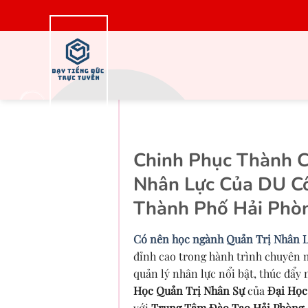
Bỏ
qua
nội
dung
Lịch học ngành
Chinh Phục Thành C
Nhân Lực Của DU Cô
Thành Phố Hải Phò
Có nên học ngành Quản Trị Nhân L
đỉnh cao trong hành trình chuyên 
quản lý nhân lực nổi bật, thúc đẩy
Học Quản Trị Nhân Sự
của
Đại Học
với
Trung Tâm Đào Tạo Hải Phòng