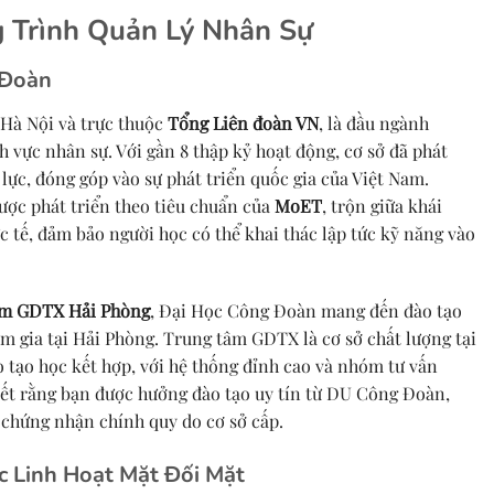
 Trình Quản Lý Nhân Sự
 Đoàn
i Hà Nội và trực thuộc
Tổng Liên đoàn VN
, là đầu ngành
nh vực nhân sự. Với gần 8 thập kỷ hoạt động, cơ sở đã phát
lực, đóng góp vào sự phát triển quốc gia của Việt Nam.
ược phát triển theo tiêu chuẩn của
MoET
, trộn giữa khái
ực tế, đảm bảo người học có thể khai thác lập tức kỹ năng vào
m GDTX Hải Phòng
, Đại Học Công Đoàn mang đến đào tạo
m gia tại Hải Phòng. Trung tâm GDTX là cơ sở chất lượng tại
o tạo học kết hợp, với hệ thống đỉnh cao và nhóm tư vấn
kết rằng bạn được hưởng đào tạo uy tín từ DU Công Đoàn,
y chứng nhận chính quy do cơ sở cấp.
c Linh Hoạt Mặt Đối Mặt