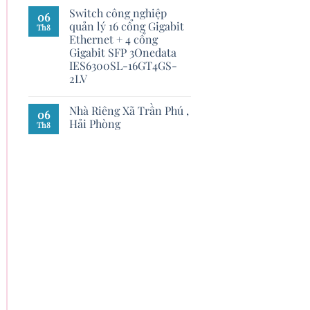
Switch công nghiệp
06
quản lý 16 cổng Gigabit
Th8
Ethernet + 4 cổng
Gigabit SFP 3Onedata
IES6300SL-16GT4GS-
2LV
Nhà Riêng Xã Trần Phú ,
06
Hải Phòng
Th8