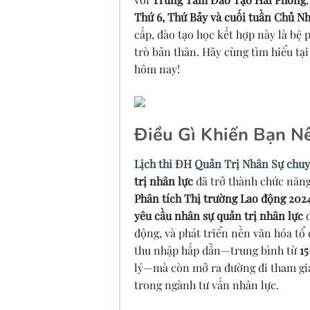
Thứ 6, Thứ Bảy và cuối tuần Chủ N
cấp, đào tạo học kết hợp này là bệ
trò bản thân. Hãy cùng tìm hiểu tại
hôm nay!
Điều Gì Khiến Bạn N
Lịch thi ĐH Quản Trị Nhân Sự chuy
trị nhân lực
đã trở thành chức năng 
Phân tích Thị trường Lao động 202
yêu cầu nhân sự quản trị nhân lực
đ
động, và phát triển nền văn hóa t
thu nhập hấp dẫn—trung bình từ
1
lý—mà còn mở ra đường đi tham gia 
trong ngành tư vấn nhân lực.