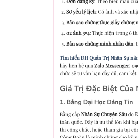
Đơn đăng ký
: Theo biểu mẫu củ
Sơ yếu lý lịch
: Có ảnh và xác nh
Bản sao chứng thực giấy chứng 
02 ảnh 3×4
: Thực hiện trong 6 t
Bản sao chứng minh nhân dân
: 
Tìm hiểu ĐH Quản Trị Nhân Sự nâ
hãy liên hệ qua
Zalo Messenger: 09
chức sẽ tư vấn bạn đầy đủ, cam kết 
Giá Trị Đặc Biệt Của
1. Bằng Đại Học Đáng Tin
Bằng cấp
Nhân Sự Chuyên Sâu
do
Đ
toàn quốc. Đây là ưu thế lớn khi b
thi công chức, hoặc tham gia tại c
Công Đoàn là minh chứng cho kỹ nă