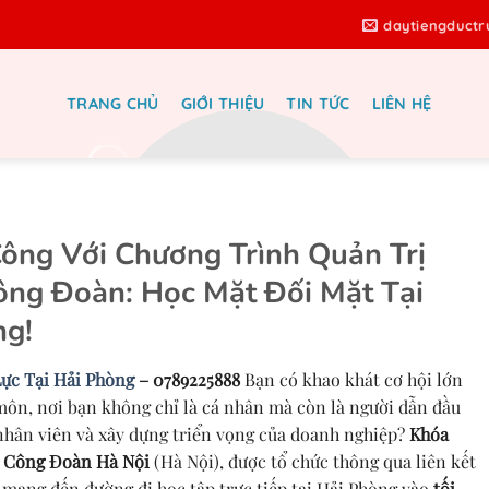
daytiengduct
TRANG CHỦ
GIỚI THIỆU
TIN TỨC
LIÊN HỆ
 Quản Trị Nhân Lực Trực tiếp –
0963138666
ông Với Chương Trình Quản Trị
ng Đoàn: Học Mặt Đối Mặt Tại
ng!
ực Tại Hải Phòng
– 0789225888
Bạn có khao khát cơ hội lớn
môn, nơi bạn không chỉ là cá nhân mà còn là người dẫn đầu
 nhân viên và xây dựng triển vọng của doanh nghiệp?
Khóa
 Công Đoàn Hà Nội
(Hà Nội), được tổ chức thông qua liên kết
, mang đến đường đi học tập trực tiếp tại Hải Phòng vào
tối