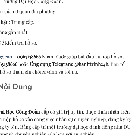
a Trường Đại Học Công Đoàn.
ận của cơ quan địa phương.
nhận
: Trung cấp.
háng gần nhất.
Để kiểm tra hồ sơ.
ng cao
– 0963138666
Nhằm được giúp bắt đầu và nộp hồ sơ,
63138666
hoặc
Ứng dụng Telegram: @hanhtrinh24h
. Ban tổ
hồ sơ tham gia chóng vánh và tối ưu.
 Nội Dung
ại Học Công Đoàn
cấp có giá trị uy tín, được thừa nhận trên
ạn nộp hồ sơ vào công việc nhân sự chuyên nghiệp, đăng ký kỳ
ông ty lớn. Bằng cấp từ một trường đại học danh tiếng như DU
ng và chuyên nghiệp của bạn với sự nghiệp.