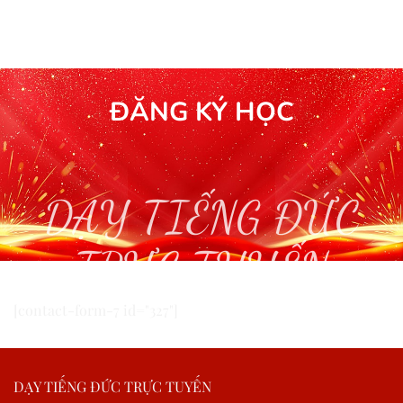
ĐĂNG KÝ HỌC
DẠY TIẾNG ĐỨC
TRỰC TUYẾN
[contact-form-7 id="327"]
DẠY TIẾNG ĐỨC TRỰC TUYẾN