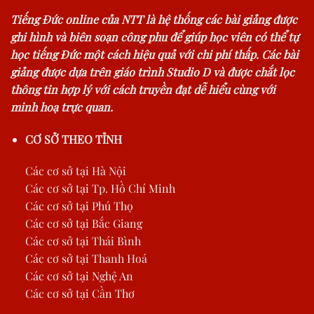
Tiếng Đức online của NTT là hệ thống các bài giảng được
ghi hình và biên soạn công phu để giúp học viên có thể tự
học tiếng Đức một cách hiệu quả với chi phí thấp. Các bài
giảng được dựa trên giáo trình Studio D và được chắt lọc
thông tin hợp lý với cách truyền đạt dễ hiểu cùng với
minh hoạ trực quan.
CƠ SỞ THEO TỈNH
Các cơ sở tại Hà Nội
Các cơ sở tại Tp. Hồ Chí Minh
Các cơ sở tại Phú Thọ
Các cơ sở tại Bắc Giang
Các cơ sở tại Thái Bình
Các cơ sở tại Thanh Hoá
Các cơ sở tại Nghệ An
Các cơ sở tại Cần Thơ