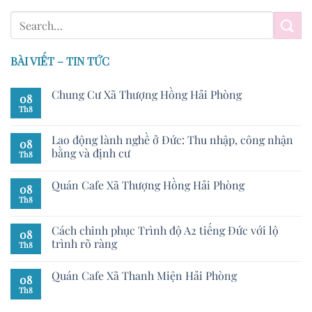
BÀI VIẾT – TIN TỨC
Chung Cư Xã Thượng Hồng Hải Phòng
08
Th8
Lao động lành nghề ở Đức: Thu nhập, công nhận
08
bằng và định cư
Th8
Quán Cafe Xã Thượng Hồng Hải Phòng
08
Th8
Cách chinh phục Trình độ A2 tiếng Đức với lộ
08
trình rõ ràng
Th8
Quán Cafe Xã Thanh Miện Hải Phòng
08
Th8