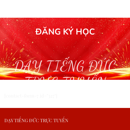
ĐĂNG KÝ HỌC
DẠY TIẾNG ĐỨC
TRỰC TUYẾN
[contact-form-7 id="327"]
DẠY TIẾNG ĐỨC TRỰC TUYẾN