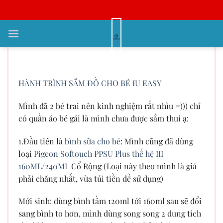
Bỏ
qua
nội
HÀNH TRÌNH SẮM ĐỒ CHO BÉ
dung
IU EASY
HÀNH TRÌNH SẮM ĐỒ CHO BÉ IU EASY
Mình đã 2 bé trai nên kinh nghiệm rất nhìu =))) chỉ
có quần áo bé gái là mình chưa được sắm thui ạ:
1.Đầu tiên là
bình sữa cho bé
: Mình cũng đã dùng
loại
Pigeon Softouch PPSU Plus thế hệ III
160ML/240ML
Cổ Rộng (Loại này theo mình là giá
phải chăng nhất, vừa túi tiền dễ sử dụng)
Mới sinh: dùng bình tầm 120ml tới 160ml sau sẽ đổi
sang bình to hơn, mình dùng song song 2 dung tích