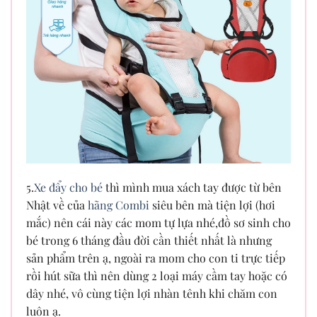
5.
Xe đẩy cho bé
thì mình mua xách tay được từ bên
Nhật về của
hãng Combi
siêu bên mà tiện lợi (hơi
mắc) nên cái này các mom tự lựa nhé,đồ sơ sinh cho
bé trong 6 tháng đầu đời cần thiết nhất là nhưng
sản phẩm trên ạ, ngoài ra mom cho con ti trực tiếp
rồi hút sữa thì nên dùng 2 loại máy cầm tay hoặc có
dây nhé, vô cùng tiện lợi nhàn tênh khi chăm con
luôn ạ.