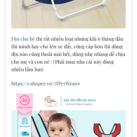
Địu cho bé
thì rất nhiều loại nhưng khi 6 tháng đầu
thì mình hay cho lên xe đẩy, cứng cáp hơn thì dùng
địu nào cũng thoải mái hết, dùng nhẹ nhàng dễ chịu
cho mẹ và con nè : (Phải mua nha cái này dùng
nhiều lắm lun)
https://s.shopee.vn/7fPe7Wz9wr