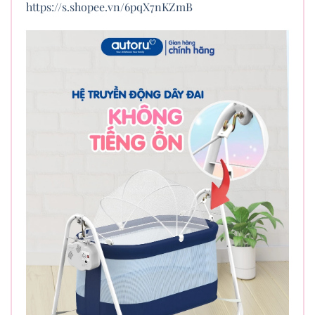
https://s.shopee.vn/6pqX7nKZmB