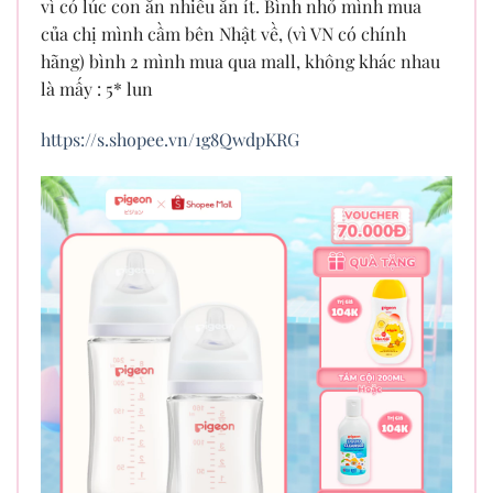
vì có lúc con ăn nhiêu ăn ít. Bình nhỏ mình mua
của chị mình cầm bên Nhật về, (vì VN có chính
hãng) bình 2 mình mua qua mall, không khác nhau
là mấy : 5* lun
https://s.shopee.vn/1g8QwdpKRG