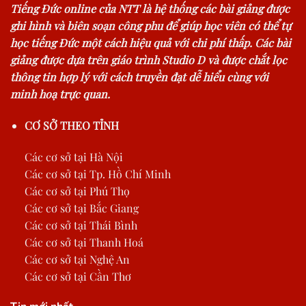
Tiếng Đức online của NTT là hệ thống các bài giảng được
ghi hình và biên soạn công phu để giúp học viên có thể tự
học tiếng Đức một cách hiệu quả với chi phí thấp. Các bài
giảng được dựa trên giáo trình Studio D và được chắt lọc
thông tin hợp lý với cách truyền đạt dễ hiểu cùng với
minh hoạ trực quan.
CƠ SỞ THEO TỈNH
Các cơ sở tại Hà Nội
Các cơ sở tại Tp. Hồ Chí Minh
Các cơ sở tại Phú Thọ
Các cơ sở tại Bắc Giang
Các cơ sở tại Thái Bình
Các cơ sở tại Thanh Hoá
Các cơ sở tại Nghệ An
Các cơ sở tại Cần Thơ