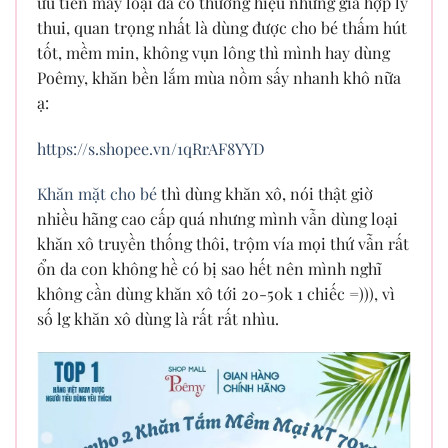
ưu tiên mấy loại đã có thương hiệu nhưng giá hợp lý
thui, quan trọng nhất là dùng được cho bé thấm hút
tốt, mềm min, không vụn lông thì mình hay dùng
Poêmy, khăn bền lắm mùa nồm sấy nhanh khô nữa
ạ:
https://s.shopee.vn/1qRrAF8YYD
Khăn mặt cho bé
thì dùng khăn xô, nói thật giờ
nhiều hãng cao cấp quá nhưng mình vẫn dùng loại
khăn xô truyền thống thôi, trộm vía mọi thứ vẫn rất
ổn da con không hề có bị sao hết nên mình nghĩ
không cần dùng khăn xô tới 20-50k 1 chiếc =))), vì
số lg khăn xô dùng là rất rất nhìu.