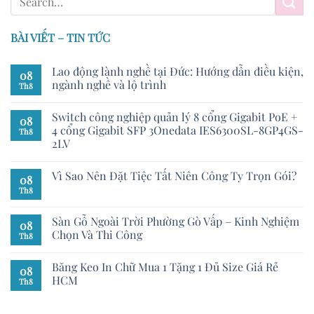
BÀI VIẾT – TIN TỨC
Lao động lành nghề tại Đức: Hướng dẫn điều kiện,
08
ngành nghề và lộ trình
Th8
Switch công nghiệp quản lý 8 cổng Gigabit PoE +
08
4 cổng Gigabit SFP 3Onedata IES6300SL-8GP4GS-
Th8
2LV
Vì Sao Nên Đặt Tiệc Tất Niên Công Ty Trọn Gói?
08
Th8
Sàn Gỗ Ngoài Trời Phường Gò Vấp – Kinh Nghiệm
08
Chọn Và Thi Công
Th8
Băng Keo In Chữ Mua 1 Tặng 1 Đủ Size Giá Rẻ
08
HCM
Th8