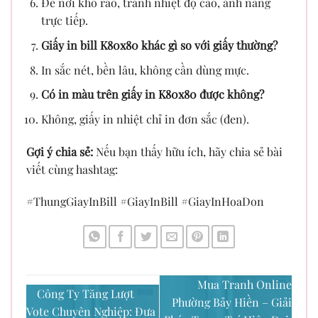
Để nơi khô ráo, tránh nhiệt độ cao, ánh nắng
trực tiếp.
Giấy in bill K80x80 khác gì so với giấy thường?
In sắc nét, bền lâu, không cần dùng mực.
Có in màu trên giấy in K80x80 được không?
Không, giấy in nhiệt chỉ in đơn sắc (đen).
Gợi ý chia sẻ:
Nếu bạn thấy hữu ích, hãy chia sẻ bài
viết cùng hashtag:
#ThungGiayInBill #GiayInBill #GiayInHoaDon
Mua Tranh Online
Công Ty Tăng Lượt
Phường Bảy Hiền – Giải
Vote Chuyên Nghiệp: Đưa