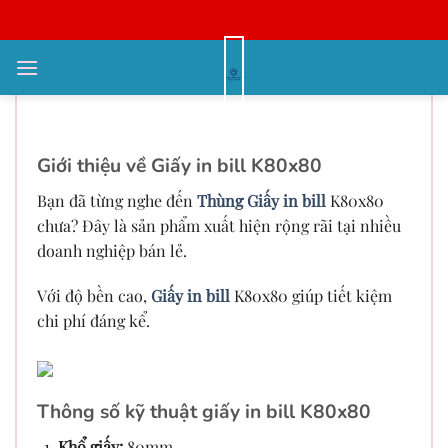
Bỏ
qua
nội
Thùng Giấy in bill K80x80 – Giải
dung
pháp tối ưu cho doanh nghiệp
Giới thiệu về Giấy in bill K80x80
Bạn đã từng nghe đến
Thùng Giấy in bill
K80x80
chưa? Đây là sản phẩm xuất hiện rộng rãi tại nhiều
doanh nghiệp bán lẻ.
Với độ bền cao,
Giấy in bill
K80x80 giúp tiết kiệm
chi phí đáng kể.
Thông số kỹ thuật giấy in bill K80x80
Khổ giấy:
80mm