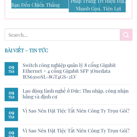
Pháp Trang Trí Hiện Đại,
Bạn Đến Chiến Thắng
Nhanh Gọn, Tiện Lợi
BÀI VIẾT – TIN TỨC
Switch công nghiệp quản lý 8 cổng Gigabit
09
Ethernet + 4 cổng Gigabit SFP 3Onedata
Th8
IES6300SL-8GT4GS-2LV
Lao động lành nghề ở Đức: Thu nhập, công nhận
09
bằng và định cư
Th8
Vì Sao Nên Đặt Tiệc Tất Niên Công Ty Trọn Gói?
09
Th8
Vì Sao Nên Đặt Tiệc Tất Niên Công Ty Trọn Gói?
09
Th8