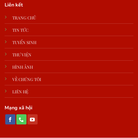
Liên kết
TRANG CHỦ
TIN TỨC
TUYỂN SINH
THƯ VIỆN
HÌNH ẢNH
VỀ CHÚNG TÔI
LIÊN HỆ
Mạng xã hội