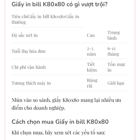
Giấy in bill K80x80 có gì vượt trội?
Tiêu chíGiấy in bill K80x80Giấy in
thường
Trung
Độ sắc nét in
Cao
bình
2-3
6-12
Tuổi thọ hóa đơn
năm
tháng
Tiết
Tốn mực
Chi phí vận hành
kiệm
in
Rộng
Tương thích máy in
Giới hạn
rãi
Nhìn vào so sánh, giấy K80x80 mang lại nhiều ưu
điểm cho doanh nghiệp.
Cách chọn mua Giấy in bill K80x80
Khi chọn mua, hãy xem xét các yếu tố sau: