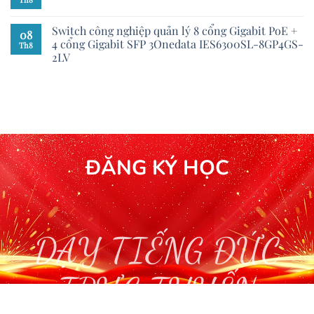
Switch công nghiệp quản lý 8 cổng Gigabit PoE +
08
4 cổng Gigabit SFP 3Onedata IES6300SL-8GP4GS-
Th8
2LV
ĐĂNG KÝ HỌC
DẠY TIẾNG ĐỨC
TRỰC TUYẾN