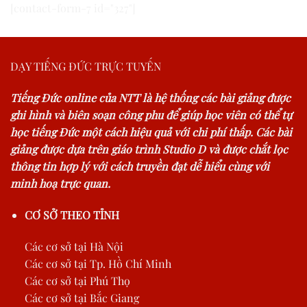
[contact-form-7 id="327"]
DẠY TIẾNG ĐỨC TRỰC TUYẾN
Tiếng Đức online của NTT là hệ thống các bài giảng được
ghi hình và biên soạn công phu để giúp học viên có thể tự
học tiếng Đức một cách hiệu quả với chi phí thấp. Các bài
giảng được dựa trên giáo trình Studio D và được chắt lọc
thông tin hợp lý với cách truyền đạt dễ hiểu cùng với
minh hoạ trực quan.
CƠ SỞ THEO TỈNH
Các cơ sở tại Hà Nội
Các cơ sở tại Tp. Hồ Chí Minh
Các cơ sở tại Phú Thọ
Các cơ sở tại Bắc Giang