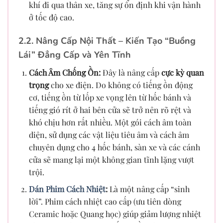
khí đi qua thân xe, tăng sự ổn định khi vận hành
ở tốc độ cao.
2.2. Nâng Cấp Nội Thất – Kiến Tạo “Buồng
Lái” Đẳng Cấp và Yên Tĩnh
Cách Âm Chống Ồn:
Đây là nâng cấp
cực kỳ quan
trọng
cho xe điện. Do không có tiếng ồn động
cơ, tiếng ồn từ lốp xe vọng lên từ hốc bánh và
tiếng gió rít ở hai bên cửa sẽ trở nên rõ rệt và
khó chịu hơn rất nhiều. Một gói cách âm toàn
diện, sử dụng các vật liệu tiêu âm và cách âm
chuyên dụng cho 4 hốc bánh, sàn xe và các cánh
cửa sẽ mang lại một không gian tĩnh lặng vượt
trội.
Dán Phim Cách Nhiệt
:
Là một nâng cấp “sinh
lời”. Phim cách nhiệt cao cấp (ưu tiên dòng
Ceramic hoặc Quang học) giúp giảm lượng nhiệt