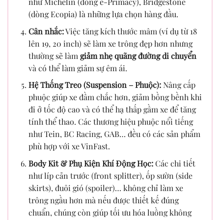
như Michelin (dòng e-Primacy), Bridgestone
(dòng Ecopia) là những lựa chọn hàng đầu.
Cân nhắc:
Việc tăng kích thước mâm (ví dụ từ 18
lên 19, 20 inch) sẽ làm xe trông đẹp hơn nhưng
thường sẽ làm
giảm nhẹ quãng đường di chuyển
và có thể làm giảm sự êm ái.
Hệ Thống Treo (Suspension – Phuộc):
Nâng cấp
phuộc giúp xe đầm chắc hơn, giảm bồng bềnh khi
đi ở tốc độ cao và có thể hạ thấp gầm xe để tăng
tính thể thao. Các thương hiệu phuộc nổi tiếng
như Tein, BC Racing, GAB… đều có các sản phẩm
phù hợp với xe VinFast.
Body Kit & Phụ Kiện Khí Động Học:
Các chi tiết
như líp cản trước (front splitter), ốp sườn (side
skirts), đuôi gió (spoiler)… không chỉ làm xe
trông ngầu hơn mà nếu được thiết kế đúng
chuẩn, chúng còn giúp tối ưu hóa luồng không