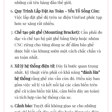
những cái tên hàng đầu thế giới.
Quy Trình Lắp Đặt An Toàn – Yếu Tố Sống Còn:
Việc lắp đặt ghế độ trên xe điện VinFast phức tạp
hơn xe xăng rất nhiều.
Chế tạo pát ghế (Mounting Bracket):
Cần phải đo
đạc và chế tạo bộ pát ghế bằng thép hoặc nhôm
CNC riêng cho từng dòng xe để đảm bảo ghế
được bắt vào khung sườn một cách chắc chắn và
an toàn nhất.
Xử lý hệ thống điện tử:
Đây là bước quan trọng
nhất. Kỹ thuật viên phải có khả năng
“đánh lừa”
hệ thống
rằng ghế zin vẫn còn đó. Điều này bao
gồm việc xử lý và kết nối lại các cảm biến trên
ghế cũ (cảm biến túi khí, cảm biến dây an toàn)
và tích hợp vào hệ thống của xe.
Cảnh báo:
Tuyệt đối không giao xe cho những
nơi chỉ biết cắt dây, nối dây hoặc dùng các điện