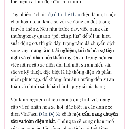
thể hiện cá tính độc đáo của mình.
Tuy nhiên, “chơi”
độ ô tô thể thao
điện là một cuộc
chơi hoàn toàn khác so với xe động cơ đốt trong
truyền thống. Nếu như trước đây, việc nâng cấp
thường xoay quanh “pô, xăng, lửa” để tối ưu hiệu
suất động cơ, thì giờ đây, trọng tâm đã chuyển dịch
sang việc
nâng tầm trải nghiệm, tối ưu hóa sự tiện
nghi và cá nhân hóa thẩm mỹ
. Quan trọng hơn cả,
việc nâng cấp xe điện đòi hỏi một sự am hiểu sâu
sắc về kỹ thuật, đặc biệt là hệ thống điện và phần
mềm phức tạp, để không làm ảnh hưởng đến sự an
toàn và chính sách bảo hành quý giá của hãng.
Với kinh nghiệm nhiều năm trong lĩnh vực nâng
cấp và cá nhân hóa xe hơi, đặc biệt là các dòng xe
điện VinFast,
Dân Độ Xe
sẽ là một
cẩm nang chuyên
sâu và toàn diện nhất
. Chúng ta sẽ cùng nhau “mổ
xẻ” các nguyên tắc vàng, phân tích chi tiết từng