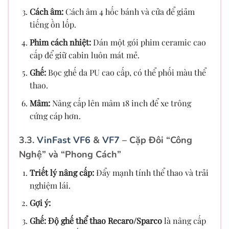
Cách âm:
Cách âm 4 hốc bánh và cửa để giảm
tiếng ồn lốp.
Phim cách nhiệt:
Dán một gói phim ceramic cao
cấp để giữ cabin luôn mát mẻ.
Ghế:
Bọc ghế da PU cao cấp, có thể phối màu thể
thao.
Mâm:
Nâng cấp lên mâm 18 inch để xe trông
cứng cáp hơn.
3.3.
VinFast VF6
&
VF7
– Cặp Đôi “Công
Nghệ” và “Phong Cách”
Triết lý nâng cấp:
Đẩy mạnh tính thể thao và trải
nghiệm lái.
Gợi ý:
Ghế:
Độ ghế thể thao Recaro/Sparco
là nâng cấp