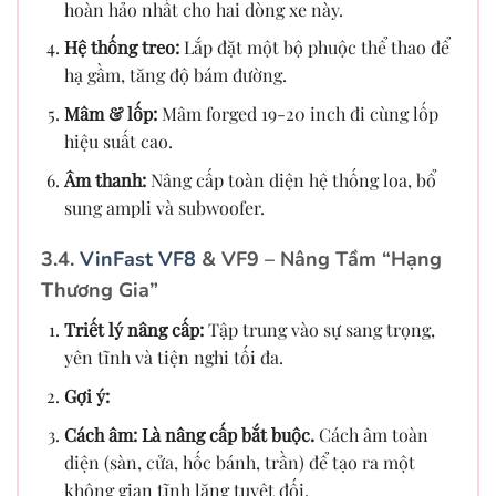
hoàn hảo nhất cho hai dòng xe này.
Hệ thống treo:
Lắp đặt một bộ phuộc thể thao để
hạ gầm, tăng độ bám đường.
Mâm & lốp:
Mâm forged 19-20 inch đi cùng lốp
hiệu suất cao.
Âm thanh:
Nâng cấp toàn diện hệ thống loa, bổ
sung ampli và subwoofer.
3.4.
VinFast VF8
& VF9 – Nâng Tầm “Hạng
Thương Gia”
Triết lý nâng cấp:
Tập trung vào sự sang trọng,
yên tĩnh và tiện nghi tối đa.
Gợi ý:
Cách âm:
Là nâng cấp bắt buộc.
Cách âm toàn
diện (sàn, cửa, hốc bánh, trần) để tạo ra một
không gian tĩnh lặng tuyệt đối.