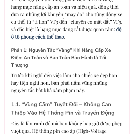
hạng mục nâng cấp an toàn và hiệu quả, đồng thời
đưa ra những lời khuyên “may đo” cho từng dòng xe
cụ thể, từ “tí hon” VF3 đến “chuyên cơ mặt đất” VF9,
và đặc biệt là hạng mục đang rất được quan tâm:
độ
ô tô phong cách thể thao
.
Phần 1: Nguyên Tắc “Vàng” Khi Nâng Cấp Xe
Điện: An Toàn và Bảo Toàn Bảo Hành là Tối
Thượng
Trước khi nghĩ đến việc làm cho chiếc xe đẹp hơn
hay tiện nghi hơn, bạn phải nắm vững những
nguyên tắc bất khả xâm phạm này.
1.1. “Vùng Cấm” Tuyệt Đối – Không Can
Thiệp Vào Hệ Thống Pin và Truyền Động
Đây là lằn ranh đỏ mà bạn không bao giờ được phép
vượt qua. Hệ thống pin cao áp (High-Voltage