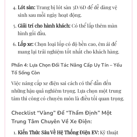
Lót sàn:
Trang bị lót sàn 3D/6D để dễ dàng vệ
sinh sau mỗi ngày hoạt động.
Giải trí cho hành khách:
Có thể lắp thêm màn
hình gối đầu.
Lốp xe:
Chọn loại lốp có độ bền cao, êm ái để
mang lại trải nghiệm tốt nhất cho khách hàng.
Phần 4: Lựa Chọn Đối Tác Nâng Cấp Uy Tín – Yếu
Tố Sống Còn
Việc nâng cấp xe điện sai cách có thể dẫn đến
những hậu quả nghiêm trọng. Lựa chọn một trung
tâm thi công có chuyên môn là điều tối quan trọng.
Checklist “Vàng” Để “Thẩm Định” Một
Trung Tâm Chuyên Về Xe Điện:
Kiến Thức Sâu Về Hệ Thống Điện EV:
Kỹ thuật