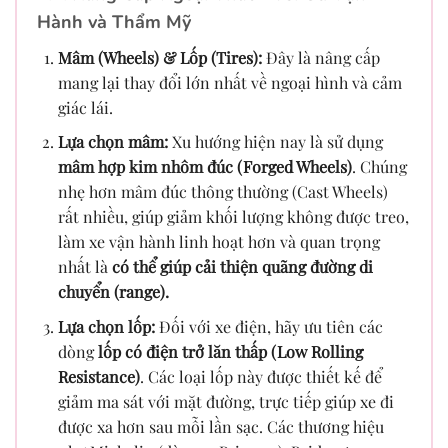
Hành và Thẩm Mỹ
Mâm (Wheels) & Lốp (Tires):
Đây là nâng cấp
mang lại thay đổi lớn nhất về ngoại hình và cảm
giác lái.
Lựa chọn mâm:
Xu hướng hiện nay là sử dụng
mâm hợp kim nhôm đúc (Forged Wheels)
. Chúng
nhẹ hơn mâm đúc thông thường (Cast Wheels)
rất nhiều, giúp giảm khối lượng không được treo,
làm xe vận hành linh hoạt hơn và quan trọng
nhất là
có thể giúp cải thiện quãng đường di
chuyển (range).
Lựa chọn lốp:
Đối với xe điện, hãy ưu tiên các
dòng
lốp có điện trở lăn thấp (Low Rolling
Resistance)
. Các loại lốp này được thiết kế để
giảm ma sát với mặt đường, trực tiếp giúp xe đi
được xa hơn sau mỗi lần sạc. Các thương hiệu