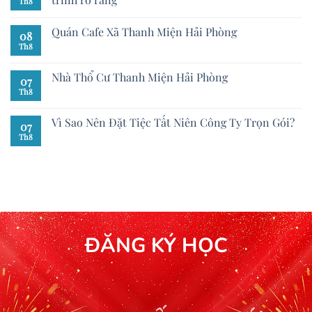
Th8
Quán Cafe Xã Thanh Miện Hải Phòng
08
Th8
Nhà Thổ Cư Thanh Miện Hải Phòng
07
Th8
Vì Sao Nên Đặt Tiệc Tất Niên Công Ty Trọn Gói?
07
Th8
ĐĂNG KÝ HỌC