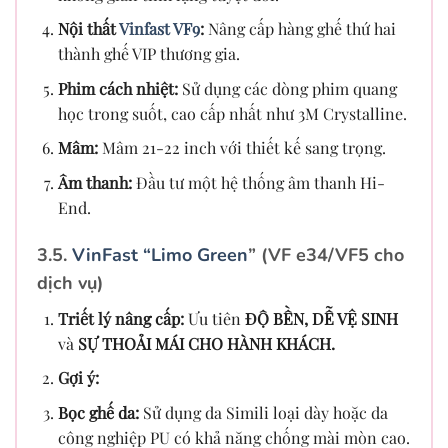
Nội thất
Vinfast VF9
:
Nâng cấp hàng ghế thứ hai
thành ghế VIP thương gia.
Phim cách nhiệt:
Sử dụng các dòng phim quang
học trong suốt, cao cấp nhất như 3M Crystalline.
Mâm:
Mâm 21-22 inch với thiết kế sang trọng.
Âm thanh:
Đầu tư một hệ thống âm thanh Hi-
End.
3.5.
VinFast “Limo Green
” (VF e34/VF5 cho
dịch vụ)
Triết lý nâng cấp:
Ưu tiên
ĐỘ BỀN, DỄ VỆ SINH
và
SỰ THOẢI MÁI CHO HÀNH KHÁCH.
Gợi ý:
Bọc ghế da:
Sử dụng da Simili loại dày hoặc da
công nghiệp PU có khả năng chống mài mòn cao.