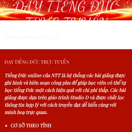
DẠY TIẾNG ĐỨC
TRỰC TUYẾN
[contact-form-7 id="327"]
DẠY TIẾNG ĐỨC TRỰC TUYẾN
Tiếng Đức online của NTT là hệ thống các bài giảng được
ghi hình và biên soạn công phu để giúp học viên có thể tự
học tiếng Đức một cách hiệu quả với chi phí thấp. Các bài
giảng được dựa trên giáo trình Studio D và được chắt lọc
thông tin hợp lý với cách truyền đạt dễ hiểu cùng với
minh hoạ trực quan.
CƠ SỞ THEO TỈNH