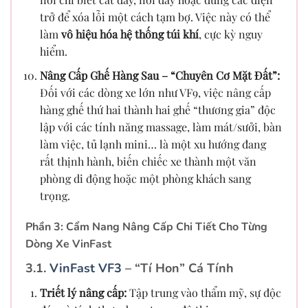
trở để xóa lỗi một cách tạm bợ. Việc này có thể
làm
vô hiệu hóa hệ thống túi khí
, cực kỳ nguy
hiểm.
Nâng Cấp Ghế Hàng Sau – “Chuyên Cơ Mặt Đất”:
Đối với các dòng xe lớn như VF9, việc nâng cấp
hàng ghế thứ hai thành hai ghế “thương gia” độc
lập với các tính năng massage, làm mát/sưởi, bàn
làm việc, tủ lạnh mini… là một xu hướng đang
rất thịnh hành, biến chiếc xe thành một văn
phòng di động hoặc một phòng khách sang
trọng.
Phần 3: Cẩm Nang Nâng Cấp Chi Tiết Cho Từng
Dòng Xe VinFast
3.1.
VinFast VF3
– “Tí Hon” Cá Tính
Triết lý nâng cấp:
Tập trung vào thẩm mỹ, sự độc