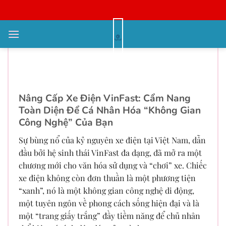
Bỏ
qua
nội
Nâng Cấp Xe Điện VinFast
dung
[2025]: Cẩm Nang Toàn Diện Từ
Chuyên Gia (VF3-VF9)
Nâng Cấp Xe Điện VinFast: Cẩm Nang
Toàn Diện Để Cá Nhân Hóa “Không Gian
Công Nghệ” Của Bạn
Sự bùng nổ của kỷ nguyên xe điện tại Việt Nam, dẫn
đầu bởi hệ sinh thái VinFast đa dạng, đã mở ra một
chương mới cho văn hóa sử dụng và “chơi” xe. Chiếc
xe điện không còn đơn thuần là một phương tiện
“xanh”, nó là một không gian công nghệ di động,
một tuyên ngôn về phong cách sống hiện đại và là
một “trang giấy trắng” đầy tiềm năng để chủ nhân