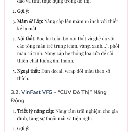
đáo và tính thực dụng trong đô thị.
Gợi ý:
Mâm & Lốp:
Nâng cấp lên mâm 16 inch với thiết
kế lạ mắt.
Nội thất:
Bọc lại toàn bộ nội thất và ghế da với
các tông màu trẻ trung (cam, vàng, xanh…), phối
màu cá tính. Nâng cấp hệ thống loa cửa để cải
thiện chất lượng âm thanh.
Ngoại thất:
Dán decal, wrap đổi màu theo sở
thích.
3.2.
VinFast VF5
– “CUV Đô Thị” Năng
Động
Triết lý nâng cấp:
Nâng tầm trải nghiệm cho gia
đình, tăng sự thoải mái và tiện nghi.
Gợi ý: