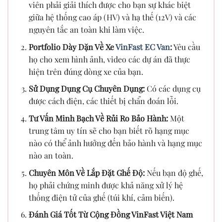
viên phải giải thích được cho bạn sự khác biệt
giữa hệ thống cao áp (HV) và hạ thế (12V) và các
nguyên tắc an toàn khi làm việc.
Portfolio Dày Dặn Về Xe
VinFast EC Van
:
Yêu cầu
họ cho xem hình ảnh, video các dự án đã thực
hiện trên đúng dòng xe của bạn.
Sử Dụng Dụng Cụ Chuyên Dụng:
Có các dụng cụ
được cách điện, các thiết bị chẩn đoán lỗi.
Tư Vấn Minh Bạch Về Rủi Ro Bảo Hành:
Một
trung tâm uy tín sẽ cho bạn biết rõ hạng mục
nào có thể ảnh hưởng đến bảo hành và hạng mục
nào an toàn.
Chuyên Môn Về Lắp Đặt Ghế Độ:
Nếu bạn độ ghế,
họ phải chứng minh được khả năng xử lý hệ
thống điện tử của ghế (túi khí, cảm biến).
Đánh Giá Tốt Từ Cộng Đồng VinFast Việt Nam