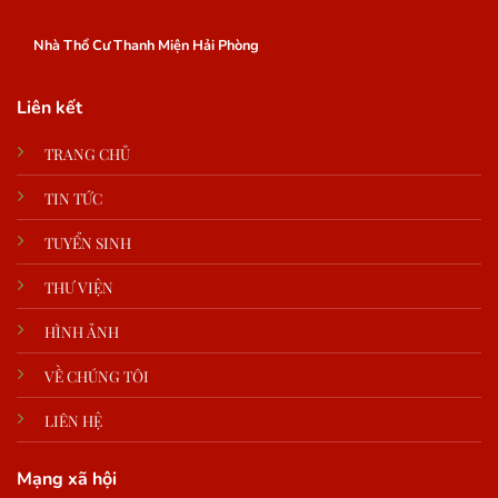
Nhà Thổ Cư Thanh Miện Hải Phòng
Liên kết
TRANG CHỦ
TIN TỨC
TUYỂN SINH
THƯ VIỆN
HÌNH ẢNH
VỀ CHÚNG TÔI
LIÊN HỆ
Mạng xã hội