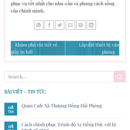
phục vụ tốt nhất cho nhu-cầu và phong cách sống
của chính mình.
Khám phá chi tiết về
Lắp đặt thiết bị văn
giấy in bill
phòng
BÀI VIẾT – TIN TỨC
Quán Cafe Xã Thượng Hồng Hải Phòng
08
Th8
Cách chinh phục Trình độ A2 tiếng Đức với lộ
08
trình rõ ràng