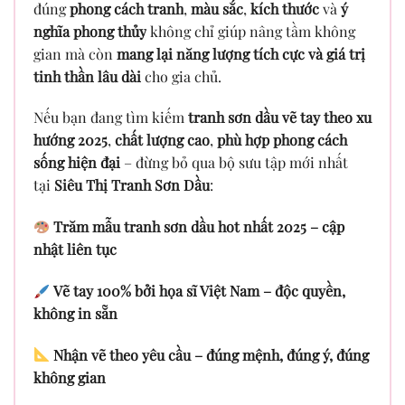
đúng
phong cách tranh
,
màu sắc
,
kích thước
và
ý
nghĩa phong thủy
không chỉ giúp nâng tầm không
gian mà còn
mang lại năng lượng tích cực và giá trị
tinh thần lâu dài
cho gia chủ.
Nếu bạn đang tìm kiếm
tranh sơn dầu vẽ tay theo xu
hướng 2025
,
chất lượng cao
,
phù hợp phong cách
sống hiện đại
– đừng bỏ qua bộ sưu tập mới nhất
tại
Siêu Thị Tranh Sơn Dầu
:
Trăm mẫu tranh sơn dầu hot nhất 2025 – cập
nhật liên tục
Vẽ tay 100% bởi họa sĩ Việt Nam – độc quyền,
không in sẵn
Nhận vẽ theo yêu cầu – đúng mệnh, đúng ý, đúng
không gian