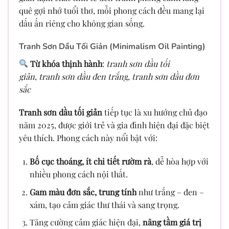
quê gợi nhớ tuổi thơ, mỗi phong cách đều mang lại
dấu ấn riêng cho không gian sống.
Tranh Sơn Dầu Tối Giản (Minimalism Oil Painting)
Từ khóa thịnh hành
:
tranh sơn dầu tối
giản
,
tranh sơn dầu đen trắng
,
tranh sơn dầu đơn
sắc
Tranh sơn dầu tối giản
tiếp tục là xu hướng chủ đạo
năm 2025, được giới trẻ và gia đình hiện đại đặc biệt
yêu thích. Phong cách này nổi bật với:
Bố cục thoáng, ít chi tiết rườm rà
, dễ hòa hợp với
nhiều phong cách nội thất.
Gam màu đơn sắc, trung tính
như trắng – đen –
xám, tạo cảm giác thư thái và sang trọng.
Tăng cường cảm giác hiện đại,
nâng tầm giá trị