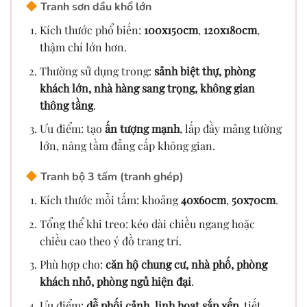
Tranh sơn dầu khổ lớn
Kích thước phổ biến:
100x150cm
,
120x180cm
,
thậm chí lớn hơn.
Thường sử dụng trong:
sảnh biệt thự, phòng
khách lớn, nhà hàng sang trọng, không gian
thông tầng
.
Ưu điểm: tạo
ấn tượng mạnh
, lấp đầy mảng tường
lớn, nâng tầm đẳng cấp không gian.
Tranh bộ 3 tấm (tranh ghép)
Kích thước mỗi tấm: khoảng
40x60cm
,
50x70cm
.
Tổng thể khi treo: kéo dài chiều ngang hoặc
chiều cao theo ý đồ trang trí.
Phù hợp cho:
căn hộ chung cư, nhà phố, phòng
khách nhỏ, phòng ngủ hiện đại
.
Ưu điểm:
dễ phối cảnh, linh hoạt sắp xếp
, tiết