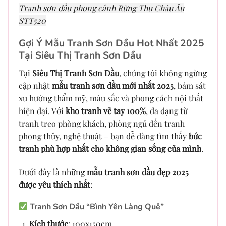
Tranh sơn dầu phong cảnh Rừng Thu Châu Âu
STT520
Gợi Ý Mẫu Tranh Sơn Dầu Hot Nhất 2025
Tại Siêu Thị Tranh Sơn Dầu
Tại
Siêu Thị Tranh Sơn Dầu
, chúng tôi không ngừng
cập nhật
mẫu tranh sơn dầu mới nhất 2025
, bám sát
xu hướng thẩm mỹ, màu sắc và phong cách nội thất
hiện đại. Với
kho tranh vẽ tay 100%
, đa dạng từ
tranh treo phòng khách, phòng ngủ đến tranh
phong thủy, nghệ thuật – bạn dễ dàng tìm thấy
bức
tranh phù hợp nhất cho không gian sống của mình
.
Dưới đây là những
mẫu tranh sơn dầu đẹp 2025
được yêu thích nhất
:
Tranh Sơn Dầu “Bình Yên Làng Quê”
Kích thước
: 100x150cm