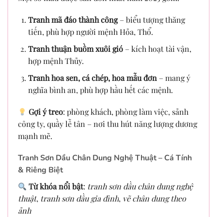
Tranh mã đáo thành công
– biểu tượng thăng
tiến, phù hợp người mệnh Hỏa, Thổ.
Tranh thuận buồm xuôi gió
– kích hoạt tài vận,
hợp mệnh Thủy.
Tranh hoa sen, cá chép, hoa mẫu đơn
– mang ý
nghĩa bình an, phù hợp hầu hết các mệnh.
Gợi ý treo
: phòng khách, phòng làm việc, sảnh
công ty, quầy lễ tân – nơi thu hút năng lượng dương
mạnh mẽ.
Tranh Sơn Dầu Chân Dung Nghệ Thuật – Cá Tính
& Riêng Biệt
Từ khóa nổi bật
:
tranh sơn dầu chân dung nghệ
thuật
,
tranh sơn dầu gia đình
,
vẽ chân dung theo
ảnh