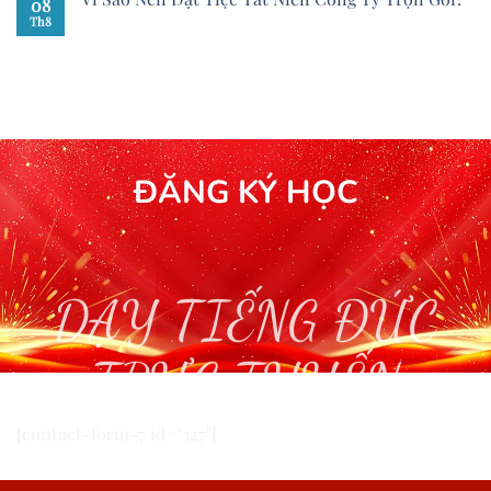
08
Th8
ĐĂNG KÝ HỌC
DẠY TIẾNG ĐỨC
TRỰC TUYẾN
[contact-form-7 id="327"]