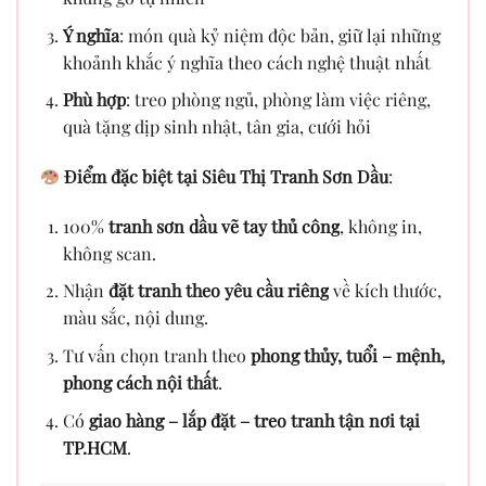
Ý nghĩa
: món quà kỷ niệm độc bản, giữ lại những
khoảnh khắc ý nghĩa theo cách nghệ thuật nhất
Phù hợp
: treo phòng ngủ, phòng làm việc riêng,
quà tặng dịp sinh nhật, tân gia, cưới hỏi
Điểm đặc biệt tại Siêu Thị Tranh Sơn Dầu
:
100%
tranh sơn dầu vẽ tay thủ công
, không in,
không scan.
Nhận
đặt tranh theo yêu cầu riêng
về kích thước,
màu sắc, nội dung.
Tư vấn chọn tranh theo
phong thủy, tuổi – mệnh,
phong cách nội thất
.
Có
giao hàng – lắp đặt – treo tranh tận nơi tại
TP.HCM
.