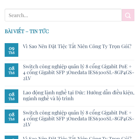
BÀI VIẾT – TIN TỨC
Vì Sao Nên Đặt Tiệc Tất Niên Công Ty Trọn Gói?
09
Th8
Switch công nghiệp quản lý 8 cổng Gigabit PoE +
08
4 cổng Gigabit SFP 3Onedata IES6300SL-8GP4GS-
Th8
2LV
Lao động lành nghề tại Đức: Hướng dẫn điều kiện,
08
ngành nghề và lộ trình
Th8
Switch công nghiệp quản lý 8 cổng Gigabit PoE +
08
4 cổng Gigabit SFP 3Onedata IES6300SL-8GP4GS-
Th8
2LV
Vì Sao Nên Đặt Tiệc Tất Niên Công Ty Trọn Gói?