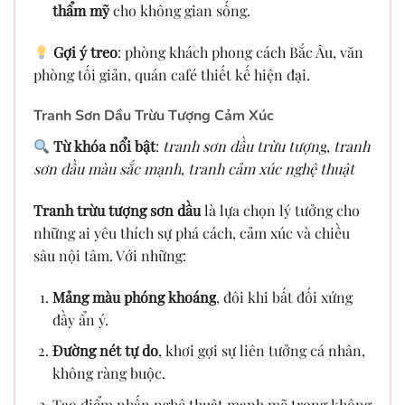
thẩm mỹ
cho không gian sống.
Gợi ý treo
: phòng khách phong cách Bắc Âu, văn
phòng tối giản, quán café thiết kế hiện đại.
Tranh Sơn Dầu Trừu Tượng Cảm Xúc
Từ khóa nổi bật
:
tranh sơn dầu trừu tượng
,
tranh
sơn dầu màu sắc mạnh
,
tranh cảm xúc nghệ thuật
Tranh trừu tượng sơn dầu
là lựa chọn lý tưởng cho
những ai yêu thích sự phá cách, cảm xúc và chiều
sâu nội tâm. Với những:
Mảng màu phóng khoáng
, đôi khi bất đối xứng
đầy ẩn ý.
Đường nét tự do
, khơi gợi sự liên tưởng cá nhân,
không ràng buộc.
Tạo điểm nhấn nghệ thuật mạnh mẽ trong không