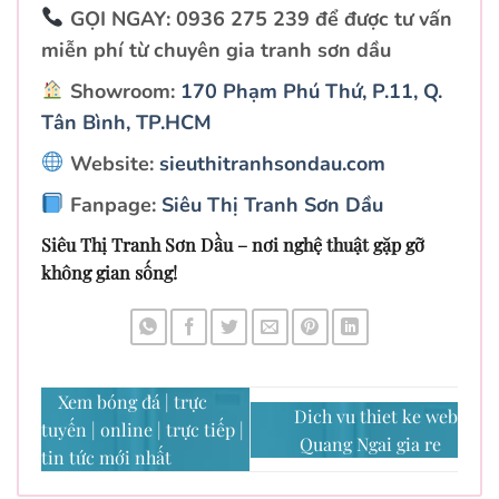
GỌI NGAY
: 0936 275 239 để được
tư vấn
miễn phí từ chuyên gia tranh sơn dầu
Showroom
:
170 Phạm Phú Thứ, P.11, Q.
Tân Bình, TP.HCM
Website:
sieuthitranhsondau.com
Fanpage:
Siêu Thị Tranh Sơn Dầu
Siêu Thị Tranh Sơn Dầu – nơi nghệ thuật gặp gỡ
không gian sống!
Xem bóng đá | trực
Dich vu thiet ke web
tuyến | online | trực tiếp |
Quang Ngai gia re
tin tức mới nhất