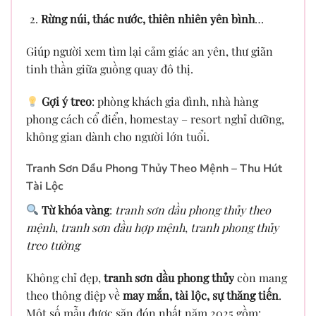
Rừng núi, thác nước, thiên nhiên yên bình
…
Giúp người xem tìm lại cảm giác an yên, thư giãn
tinh thần giữa guồng quay đô thị.
Gợi ý treo
: phòng khách gia đình, nhà hàng
phong cách cổ điển, homestay – resort nghỉ dưỡng,
không gian dành cho người lớn tuổi.
Tranh Sơn Dầu Phong Thủy Theo Mệnh – Thu Hút
Tài Lộc
Từ khóa vàng
:
tranh sơn dầu phong thủy theo
mệnh
,
tranh sơn dầu hợp mệnh
,
tranh phong thủy
treo tường
Không chỉ đẹp,
tranh sơn dầu phong thủy
còn mang
theo thông điệp về
may mắn, tài lộc, sự thăng tiến
.
Một số mẫu được săn đón nhất năm 2025 gồm: