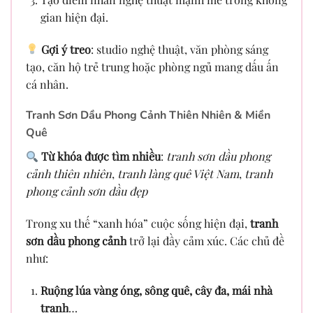
gian hiện đại.
Gợi ý treo
: studio nghệ thuật, văn phòng sáng
tạo, căn hộ trẻ trung hoặc phòng ngủ mang dấu ấn
cá nhân.
Tranh Sơn Dầu Phong Cảnh Thiên Nhiên & Miền
Quê
Từ khóa được tìm nhiều
:
tranh sơn dầu phong
cảnh thiên nhiên
,
tranh làng quê Việt Nam
,
tranh
phong cảnh sơn dầu đẹp
Trong xu thế “xanh hóa” cuộc sống hiện đại,
tranh
sơn dầu phong cảnh
trở lại đầy cảm xúc. Các chủ đề
như:
Ruộng lúa vàng óng, sông quê, cây đa, mái nhà
tranh
…