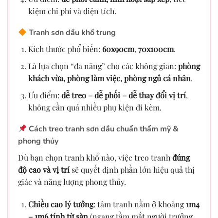
kiệm chi phí và diện tích.
Tranh sơn dầu khổ trung
Kích thước phổ biến:
60x90cm
,
70x100cm
.
Là lựa chọn “đa năng” cho các không gian:
phòng
khách vừa, phòng làm việc, phòng ngủ cá nhân
.
Ưu điểm:
dễ treo – dễ phối – dễ thay đổi vị trí
,
không cần quá nhiều phụ kiện đi kèm.
Cách treo tranh sơn dầu chuẩn thẩm mỹ &
phong thủy
Dù bạn chọn tranh khổ nào, việc treo tranh
đúng
độ cao và vị trí
sẽ quyết định phần lớn hiệu quả thị
giác và năng lượng phong thủy.
Chiều cao lý tưởng
: tâm tranh nằm ở khoảng
1m4
– 1m6 tính từ sàn
(ngang tầm mắt người trưởng