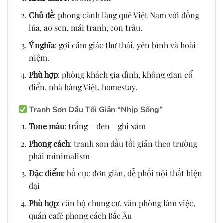
Chủ đề
: phong cảnh làng quê Việt Nam với đồng
lúa, ao sen, mái tranh, con trâu.
Ý nghĩa
: gợi cảm giác thư thái, yên bình và hoài
niệm.
Phù hợp
: phòng khách gia đình, không gian cổ
điển, nhà hàng Việt, homestay.
Tranh Sơn Dầu Tối Giản “Nhịp Sống”
Tone màu
: trắng – đen – ghi xám
Phong cách
: tranh sơn dầu tối giản theo trường
phái minimalism
Đặc điểm
: bố cục đơn giản, dễ phối nội thất hiện
đại
Phù hợp
: căn hộ chung cư, văn phòng làm việc,
quán café phong cách Bắc Âu