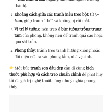
thành).
Khoảng cách giữa các tranh (nếu treo bộ)
: từ
3–
6cm
, giúp tranh “thở” và không bị rối mắt.
Vị trí lý tưởng
: nên treo ở
bức tường trống trung
tâm
của phòng, không nên để tranh quá cao hoặc
quá sát trần.
Phong thủy
: tránh treo tranh hướng xuống hoặc
đối diện cửa ra vào phòng tắm, nhà vệ sinh.
Một bức
tranh sơn dầu đẹp
cần đi cùng
kích
thước phù hợp và cách treo chuẩn chỉnh
để phát huy
tối đa giá trị nghệ thuật cũng như ý nghĩa phong
thủy.