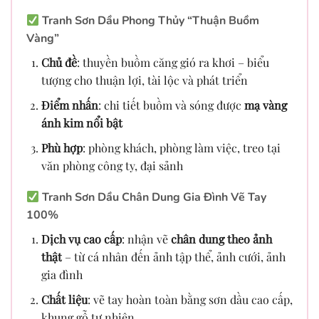
Tranh Sơn Dầu Phong Thủy “Thuận Buồm
Vàng”
Chủ đề
: thuyền buồm căng gió ra khơi – biểu
tượng cho thuận lợi, tài lộc và phát triển
Điểm nhấn
: chi tiết buồm và sóng được
mạ vàng
ánh kim nổi bật
Phù hợp
: phòng khách, phòng làm việc, treo tại
văn phòng công ty, đại sảnh
Tranh Sơn Dầu Chân Dung Gia Đình Vẽ Tay
100%
Dịch vụ cao cấp
: nhận vẽ
chân dung theo ảnh
thật
– từ cá nhân đến ảnh tập thể, ảnh cưới, ảnh
gia đình
Chất liệu
: vẽ tay hoàn toàn bằng sơn dầu cao cấp,
khung gỗ tự nhiên