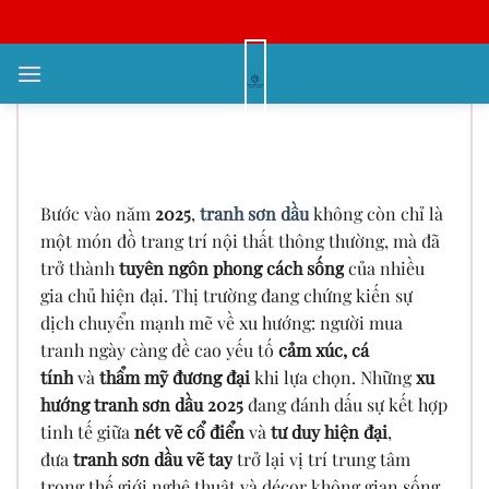
Bỏ
qua
nội
Xu Hướng Tranh Sơn Dầu 2025 –
dung
Cập Nhật Mẫu Mới & Phong Cách
Được Ưa Chuộng
Bước vào năm
2025
,
tranh sơn dầu
không còn chỉ là
một món đồ trang trí nội thất thông thường, mà đã
trở thành
tuyên ngôn phong cách sống
của nhiều
gia chủ hiện đại. Thị trường đang chứng kiến sự
dịch chuyển mạnh mẽ về xu hướng: người mua
tranh ngày càng đề cao yếu tố
cảm xúc, cá
tính
và
thẩm mỹ đương đại
khi lựa chọn. Những
xu
hướng tranh sơn dầu 2025
đang đánh dấu sự kết hợp
tinh tế giữa
nét vẽ cổ điển
và
tư duy hiện đại
,
đưa
tranh sơn dầu vẽ tay
trở lại vị trí trung tâm
trong thế giới nghệ thuật và décor không gian sống.