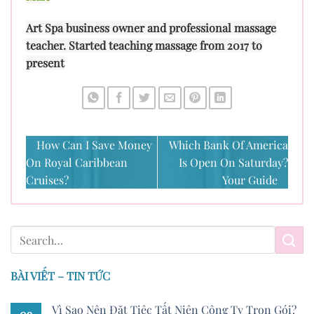
Art Spa business owner and professional massage
teacher. Started teaching massage from 2017 to
present
How Can I Save Money
Which Bank Of America
On Royal Caribbean
Is Open On Saturday?
Cruises?
Your Guide
BÀI VIẾT – TIN TỨC
Vì Sao Nên Đặt Tiệc Tất Niên Công Ty Trọn Gói?
09