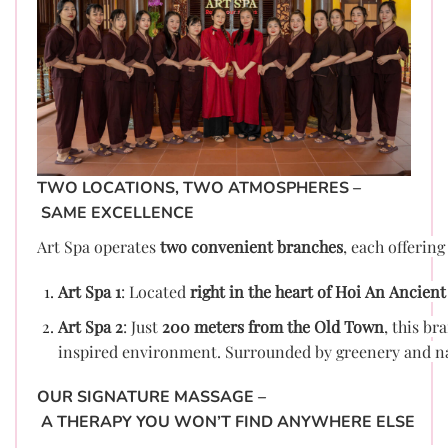
TWO LOCATIONS, TWO ATMOSPHERES –
SAME EXCELLENCE
Art Spa operates
two convenient branches
, each offering
Art Spa 1
: Located
right in the heart of Hoi An Ancien
Art Spa 2
: Just
200 meters from the Old Town
, this br
inspired environment. Surrounded by greenery and natur
OUR SIGNATURE MASSAGE –
A THERAPY YOU WON’T FIND ANYWHERE ELSE