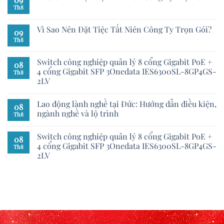
Th8
Vì Sao Nên Đặt Tiệc Tất Niên Công Ty Trọn Gói?
09
Th8
Switch công nghiệp quản lý 8 cổng Gigabit PoE +
08
4 cổng Gigabit SFP 3Onedata IES6300SL-8GP4GS-
Th8
2LV
Lao động lành nghề tại Đức: Hướng dẫn điều kiện,
08
ngành nghề và lộ trình
Th8
Switch công nghiệp quản lý 8 cổng Gigabit PoE +
08
4 cổng Gigabit SFP 3Onedata IES6300SL-8GP4GS-
Th8
2LV