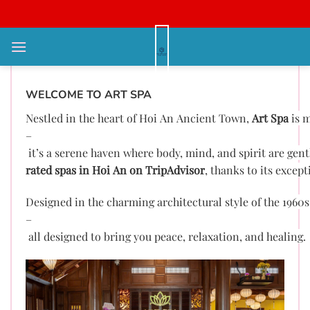
Bỏ
qua
nội
WELCOME TO ART SPA
dung
WELCOME TO ART SPA
Nestled in the heart of Hoi An Ancient Town,
Art Spa
is m
–
it’s a serene haven where body, mind, and spirit are gen
rated spas in Hoi An on TripAdvisor
, thanks to its excep
Designed in the charming architectural style of the 1960
–
all designed to bring you peace, relaxation, and healing.