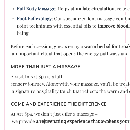
Full Body Massage
: Helps
stimulate circulation
, rejuv
Foot Reflexology
: Our specialized foot massage combi
point techniques with essential oils to
improve blood f
being.
Before each session, guests enjoy a
warm herbal foot soa
an important ritual that opens the energy pathways and f
MORE THAN JUST A MASSAGE
A visit to Art Spa is a full-
sensory journey. Along with your massage, you’ll be trea
a signature hospitality touch that reflects the warm and 
COME AND EXPERIENCE THE DIFFERENCE
At Art Spa, we don’t just offer a massage –
we provide
a rejuvenating experience that awakens your