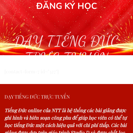
ĐĂNG KÝ HỌC
DẠY TIẾNG ĐỨC
TRỰC TUYẾN
[contact-form-7 id="327"]
DẠY TIẾNG ĐỨC TRỰC TUYẾN
Tiếng Đức online của NTT là hệ thống các bài giảng được
ghi hình và biên soạn công phu để giúp học viên có thể tự
học tiếng Đức một cách hiệu quả với chi phí thấp. Các bài
giảng được dựa trên giáo trình Studio D và được chắt lọc