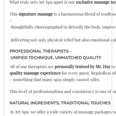
What truly sets Art Spa apart is our
exclusive massage te
This
signature massage
is a harmonious blend of traditio
–
thoughtfully choreographed to detoxify the body, improve
–
delivering not only physical relief but also emotional ca
PROFESSIONAL THERAPISTS –
UNIFIED TECHNIQUE, UNMATCHED QUALITY
All of our therapists are
personally trained by Mr. Huy
to
quality massage experience
for every guest. Regardless of
– something that many spas simply cannot offer.
This level of professionalism and consistency is one of 
NATURAL INGREDIENTS, TRADITIONAL TOUCHES
At Art Spa, we offer a wide variety of massage packages t