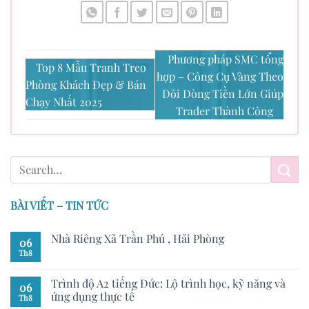
Phương pháp SMC tổng
Top 8 Mẫu Tranh Treo
hợp – Công Cụ Vàng Theo
Phòng Khách Đẹp & Bán
Dõi Dòng Tiền Lớn Giúp
Chạy Nhất 2025
Trader Thành Công
BÀI VIẾT – TIN TỨC
Nhà Riêng Xã Trần Phú , Hải Phòng
06
Th8
Trình độ A2 tiếng Đức: Lộ trình học, kỹ năng và
06
ứng dụng thực tế
Th8