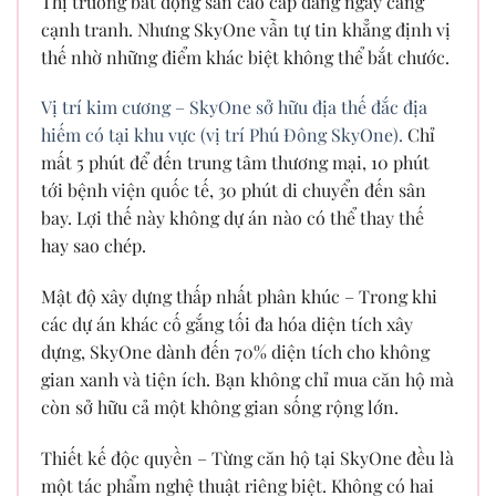
Thị trường bất động sản cao cấp đang ngày càng
cạnh tranh. Nhưng SkyOne vẫn tự tin khẳng định vị
thế nhờ những điểm khác biệt không thể bắt chước.
Vị trí kim cương – SkyOne sở hữu địa thế đắc địa
hiếm có tại khu vực (vị trí Phú Đông SkyOne).
Chỉ
mất 5 phút để đến trung tâm thương mại, 10 phút
tới bệnh viện quốc tế, 30 phút di chuyển đến sân
bay. Lợi thế này không dự án nào có thể thay thế
hay sao chép.
Mật độ xây dựng thấp nhất phân khúc – Trong khi
các dự án khác cố gắng tối đa hóa diện tích xây
dựng, SkyOne dành đến 70% diện tích cho không
gian xanh và tiện ích. Bạn không chỉ mua căn hộ mà
còn sở hữu cả một không gian sống rộng lớn.
Thiết kế độc quyền – Từng căn hộ tại SkyOne đều là
một tác phẩm nghệ thuật riêng biệt. Không có hai