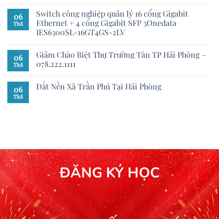
Switch công nghiệp quản lý 16 cổng Gigabit
06
Ethernet + 4 cổng Gigabit SFP 3Onedata
Th8
IES6300SL-16GT4GS-2LV
Giảm Chào Biệt Thự Trường Tân TP Hải Phòng –
06
078.222.1111
Th8
Đất Nền Xã Trần Phú Tại Hải Phòng
06
Th8
ĐĂNG KÝ HỌC