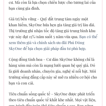
cư. Mà còn là lựa chọn chiến lược cho tương lai của
bạn cùng gia đình.
Giá trị bền vững – Quỹ đất trung tâm ngày một
khan hiếm, SkyOne hứa hẹn gia tăng giá trị lâu dài.
Thị trường ghi nhận tốc độ tăng giá trung bình khu
vực này đạt 15%/năm suốt 5 năm vừa qua.
Bạn có thể
xem thêm giá và chính sách ưu đãi Phú Đông
SkyOne để lựa chọn giải pháp đầu tư phù hợp.
Cộng đồng tinh hoa – Cư dân SkyOne không chỉ là
hàng xóm mà còn là mạng lưới quan hệ quý giá. Đó
là giới doanh nhân, chuyên gia, nghệ sĩ nổi bật. Môi
trường sống đẳng cấp này sẽ mở ra nhiều cơ hội cho
bạn và con cái.
Tiêu chuẩn sống quốc tế – SkyOne được phát triển
theo tiêu chuẩn quốc tế khắt khe nhất. Mọi vật liệu,
quy trình đều tuân thủ tiêu chuẩn 5 sao. Bạn xứng