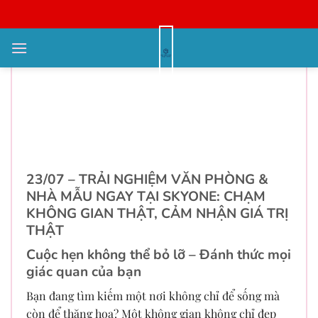
Bỏ
qua
nội
Ngày 23/07/2025 Khai Trương
dung
Văn Phòng Giao Dịch & Nhà Mẫu
– Cơ Hội Trải Nghiệm Không Gian
Sống Thật Ngay Dự Án Căn Hộ
SkyOne
23/07 – TRẢI NGHIỆM VĂN PHÒNG &
NHÀ MẪU NGAY TẠI SKYONE: CHẠM
KHÔNG GIAN THẬT, CẢM NHẬN GIÁ TRỊ
THẬT
Cuộc hẹn không thể bỏ lỡ – Đánh thức mọi
giác quan của bạn
Bạn đang tìm kiếm một nơi không chỉ để sống mà
còn để thăng hoa? Một không gian không chỉ đẹp