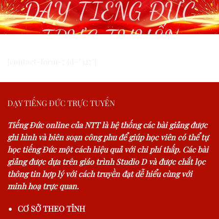
DẠY TIẾNG ĐỨC
TRỰC TUYẾN
[contact-form-7 id="327"]
DẠY TIẾNG ĐỨC TRỰC TUYẾN
Tiếng Đức online của NTT là hệ thống các bài giảng được
ghi hình và biên soạn công phu để giúp học viên có thể tự
học tiếng Đức một cách hiệu quả với chi phí thấp. Các bài
giảng được dựa trên giáo trình Studio D và được chắt lọc
thông tin hợp lý với cách truyền đạt dễ hiểu cùng với
minh hoạ trực quan.
CƠ SỞ THEO TỈNH