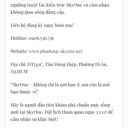
ngưỡng tuyệt tác kiến trúc SkyOne và cảm nhận
không gian sống đẳng cấp.
Liên hệ đăng ký ngay hôm nay!
Hotline: 0906.536.736
Website:
www.phudong-skyone.net
Địa chỉ: DT743C, Tân Đông Hiệp, Phường Dĩ An,
Tp.HCM
“SkyOne – Không chỉ là nơi bạn ở, mà còn là nơi
bạn thuộc về”
Hãy là người đầu tiên khám phá chuẩn mực sống
mới tại SkyOne. Đặt lịch tham quan ngay 23/07 để
cảm nhận sự khác biệt!