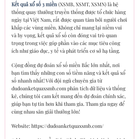
Kết quả xổ số 3 miền
(XSMB, XSMT, XSMN) là hệ
thống quay thưởng truyền thống được tổ chức hàng
ngày tại Việt Nam, rất được quan tâm bởi người chơi
khắp các vùng miền. Không chỉ mang lại niềm vui
và hy vọng, kết quả xổ số còn đóng vai trò quan
trọng trong việc góp phần vào các mục tiêu công
ích như giáo dục, y tế và phát triển cơ sở hạ tầng.
Cộng đồng dự đoán xổ số miền Bắc lớn nhất, nơi
bạn tìm thấy những con số tiềm năng và kết quả xổ
số nhanh nhất! Với đội ngũ chuyên gia từ
dudoanketquaxsmb.com phân tích dữ liệu và thống
kê, chúng tôi cam kết mang đến dự đoán chính xác,
giúp bạn tự tin hơn khi tham gia. Tham gia ngay để
cùng nhau săn giải thưởng lớn!
Website: https://dudoanketquaxsmb.com/