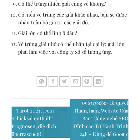
Có thể trúng nhiều giải cùng vé không?
Có, nếu vé trùng các giải khác nhau, bạn sẽ được
nhận toàn bộ giá trị các giải đó.
Giải lớn có thể lĩnh ở đâu?
Vé trúng giải nhỏ có thể nhận tại đại lý; giải lớn
phải làm việc với công ty xổ số tương ứng.
0963138666- Bí quyết
Tarot 2024: Dein
Thăng hạng Website Của
Schicksal enthüllt!
Bạn: Công nghệ SEO
Prognosen, die dich
Đỉnh cao Từ Hành Trình
überraschen!
24h – Đừng để Google