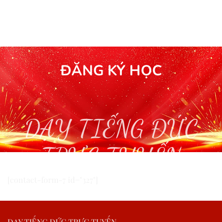
ĐĂNG KÝ HỌC
DẠY TIẾNG ĐỨC
TRỰC TUYẾN
[contact-form-7 id="327"]
DẠY TIẾNG ĐỨC TRỰC TUYẾN