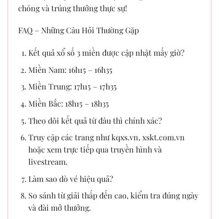
chóng và trúng thưởng thực sự!
FAQ – Những Câu Hỏi Thường Gặp
Kết quả xổ số 3 miền được cập nhật mấy giờ?
Miền Nam: 16h15 – 16h35
Miền Trung: 17h15 – 17h35
Miền Bắc: 18h15 – 18h35
Theo dõi kết quả từ đâu thì chính xác?
Truy cập các trang như kqxs.vn, xskt.com.vn
hoặc xem trực tiếp qua truyền hình và
livestream.
Làm sao dò vé hiệu quả?
So sánh từ giải thấp đến cao, kiểm tra đúng ngày
và đài mở thưởng.