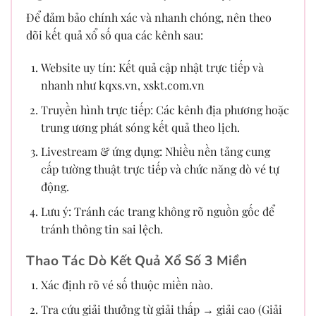
Để đảm bảo chính xác và nhanh chóng, nên theo
dõi kết quả xổ số qua các kênh sau:
Website uy tín: Kết quả cập nhật trực tiếp và
nhanh như kqxs.vn, xskt.com.vn
Truyền hình trực tiếp: Các kênh địa phương hoặc
trung ương phát sóng kết quả theo lịch.
Livestream & ứng dụng: Nhiều nền tảng cung
cấp tường thuật trực tiếp và chức năng dò vé tự
động.
Lưu ý: Tránh các trang không rõ nguồn gốc để
tránh thông tin sai lệch.
Thao Tác Dò Kết Quả Xổ Số 3 Miền
Xác định rõ vé số thuộc miền nào.
Tra cứu giải thưởng từ giải thấp → giải cao (Giải