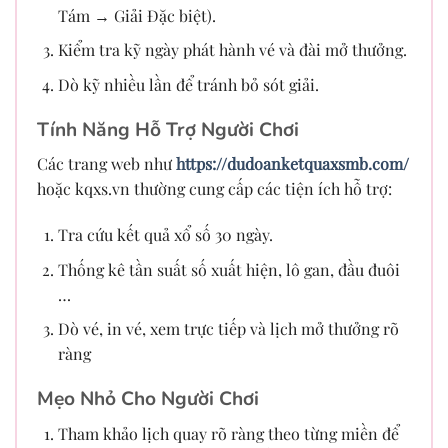
Tám → Giải Đặc biệt).
Kiểm tra kỹ ngày phát hành vé và đài mở thưởng.
Dò kỹ nhiều lần để tránh bỏ sót giải.
Tính Năng Hỗ Trợ Người Chơi
Các trang web như
https://dudoanketquaxsmb.com/
hoặc kqxs.vn thường cung cấp các tiện ích hỗ trợ:
Tra cứu kết quả xổ số 30 ngày.
Thống kê tần suất số xuất hiện, lô gan, đầu đuôi
…
Dò vé, in vé, xem trực tiếp và lịch mở thưởng rõ
ràng
Mẹo Nhỏ Cho Người Chơi
Tham khảo lịch quay rõ ràng theo từng miền để