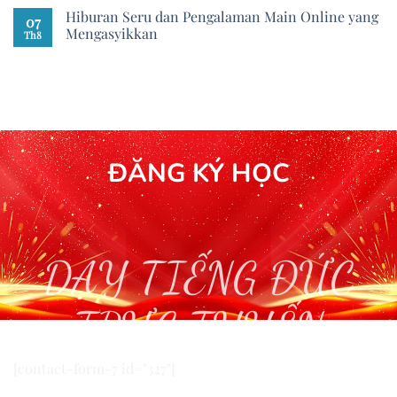
Hiburan Seru dan Pengalaman Main Online yang
07
Mengasyikkan
Th8
ĐĂNG KÝ HỌC
DẠY TIẾNG ĐỨC
TRỰC TUYẾN
[contact-form-7 id="327"]