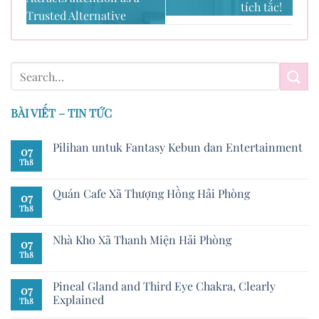
tích tắc!
Trusted Alternative
BÀI VIẾT – TIN TỨC
Pilihan untuk Fantasy Kebun dan Entertainment
07
Th8
Quán Cafe Xã Thượng Hồng Hải Phòng
07
Th8
Nhà Kho Xã Thanh Miện Hải Phòng
07
Th8
Pineal Gland and Third Eye Chakra, Clearly
07
Explained
Th8