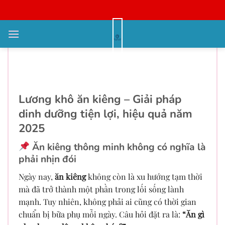
Bỏ
qua
nội
Lương khô ăn kiêng – Giải pháp
dung
dinh dưỡng tiện lợi, hiệu quả năm
2025
Lương khô ăn kiêng – Giải pháp
dinh dưỡng tiện lợi, hiệu quả năm
2025
Ăn kiêng thông minh không có nghĩa là
phải nhịn đói
Ngày nay,
ăn kiêng
không còn là xu hướng tạm thời
mà đã trở thành một phần trong lối sống lành
mạnh. Tuy nhiên, không phải ai cũng có thời gian
chuẩn bị bữa phụ mỗi ngày. Câu hỏi đặt ra là:
“Ăn gì