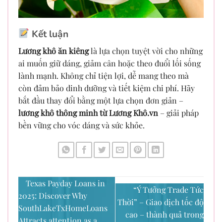
Kết luận
Lương khô ăn kiêng
là lựa chọn tuyệt vời cho những
ai muốn giữ dáng, giảm cân hoặc theo đuổi lối sống
lành mạnh. Không chỉ tiện lợi, dễ mang theo mà
còn đảm bảo dinh dưỡng và tiết kiệm chi phí. Hãy
bắt đầu thay đổi bằng một lựa chọn đơn giản –
lương khô thông minh từ Lương Khô.vn
– giải pháp
bền vững cho vóc dáng và sức khỏe.
Texas Payday Loans in
“Ý Tưởng Trade Tức
2025: Discover Why
Thời” – Giao dịch tốc độ
SouthLakeTxHomeLoans
cao – thành quả trong
Attracts attention as a