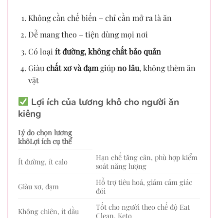
Không cần chế biến – chỉ cần mở ra là ăn
Dễ mang theo – tiện dùng mọi nơi
Có loại
ít đường, không chất bảo quản
Giàu
chất xơ và đạm
giúp
no lâu
, không thèm ăn
vặt
Lợi ích của lương khô cho người ăn
kiêng
Lý do chọn lương
khôLợi ích cụ thể
Hạn chế tăng cân, phù hợp kiểm
Ít đường, ít calo
soát năng lượng
Hỗ trợ tiêu hoá, giảm cảm giác
Giàu xơ, đạm
đói
Tốt cho người theo chế độ Eat
Không chiên, ít dầu
Clean, Keto