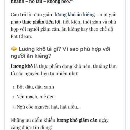
nhanh – no lâu – không béo?”
Câu trả lời đơn giản:
lương khô ăn kiêng
– một giải
pháp
thực phẩm tiện lợi
, tiết kiệm thời gian và phù
hợp với người giảm cân, ăn kiêng hay theo chế độ
Eat Clean.
Lương khô là gì? Vì sao phù hợp với
người ăn kiêng?
Lương khô
là thực phẩm dạng khô nén, thường làm
từ các nguyên liệu tự nhiên như:
Bột đậu, đậu xanh
Yến mạch, mè đen
Ngũ cốc nguyên hạt, hạt điều…
Những ưu điểm khiến
lương khô giảm cân
ngày
càng được tin dùng: