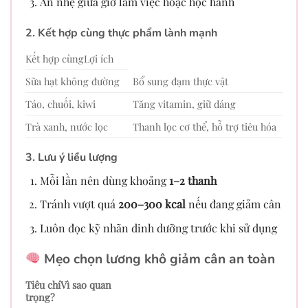
Ăn nhẹ giữa giờ làm việc hoặc học hành
2. Kết hợp cùng thực phẩm lành mạnh
Kết hợp cùngLợi ích
Sữa hạt không đường
Bổ sung đạm thực vật
Táo, chuối, kiwi
Tăng vitamin, giữ dáng
Trà xanh, nước lọc
Thanh lọc cơ thể, hỗ trợ tiêu hóa
3. Lưu ý liều lượng
Mỗi lần nên dùng khoảng
1–2 thanh
Tránh vượt quá
200–300 kcal
nếu đang giảm cân
Luôn đọc kỹ nhãn dinh dưỡng trước khi sử dụng
Mẹo chọn lương khô giảm cân an toàn
Tiêu chíVì sao quan
trọng?