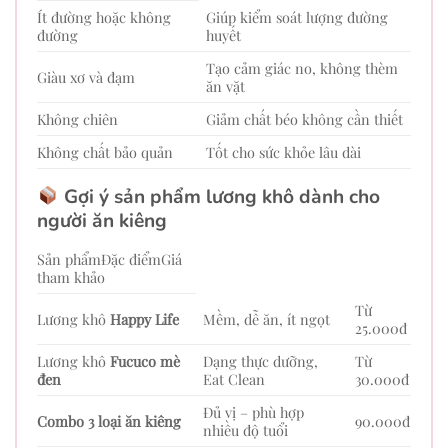
Ít đường hoặc không
Giúp kiểm soát lượng đường
đường
huyết
Tạo cảm giác no, không thèm
Giàu xơ và đạm
ăn vặt
Không chiên
Giảm chất béo không cần thiết
Không chất bảo quản
Tốt cho sức khỏe lâu dài
Gợi ý sản phẩm lương khô dành cho
người ăn kiêng
Sản phẩmĐặc điểmGiá
tham khảo
Từ
Lương khô
Happy Life
Mềm, dễ ăn, ít ngọt
25.000đ
Lương khô
Fucuco mè
Dạng thực dưỡng,
Từ
đen
Eat Clean
30.000đ
Đủ vị – phù hợp
Combo 3 loại ăn kiêng
90.000đ
nhiều độ tuổi