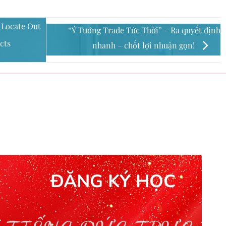
 Locate Out
“Ý Tưởng Trade Tức Thời” – Ra quyết định
cts
nhanh – chốt lợi nhuận gọn!
ĐĂNG KÝ HỌC