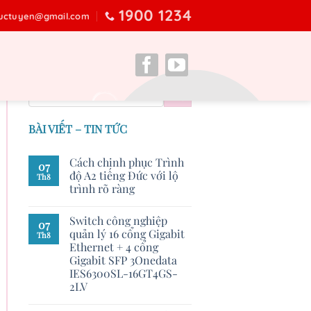
1900 1234
ructuyen@gmail.com
BÀI VIẾT – TIN TỨC
Cách chinh phục Trình
07
độ A2 tiếng Đức với lộ
Th8
trình rõ ràng
Switch công nghiệp
07
quản lý 16 cổng Gigabit
Th8
Ethernet + 4 cổng
Gigabit SFP 3Onedata
IES6300SL-16GT4GS-
2LV