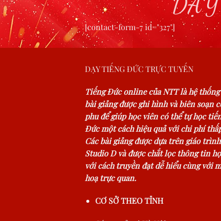
DẠY
[contact-form-7 id="327"]
DẠY TIẾNG ĐỨC TRỰC TUYẾN
Tiếng Đức online của NTT là hệ thống
bài giảng được ghi hình và biên soạn 
phu để giúp học viên có thể tự học tiế
Đức một cách hiệu quả với chi phí thấp
Các bài giảng được dựa trên giáo trình
Studio D và được chắt lọc thông tin hợ
với cách truyền đạt dễ hiểu cùng với 
hoạ trực quan.
CƠ SỞ THEO TỈNH