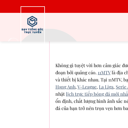
Bỏ
qua
nội
dung
Theo dõi bóng đá tr
t
Không gì tuyệt vời hơn cảm giác đư
đoạn bởi quảng cáo.
11MTV
là địa c
và thiết bị khác nhau. Tại 11MTV, b
Hạng Anh
,
V-League
,
La Liga
,
Serie 
nhật
lịch trực tiếp bóng đá mới nhấ
ổn định, chất lượng hình ảnh sắc 
đá của bạn trở nên trọn vẹn hơn ba