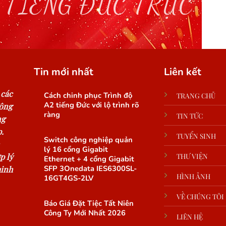
 TIẾNG ĐỨC TRỰC T
Tin mới nhất
Liên kết
 các
Cách chinh phục Trình độ
TRANG CHỦ
A2 tiếng Đức với lộ trình rõ
công
ràng
TIN TỨC
ng
.
TUYỂN SINH
Switch công nghiệp quản
lý 16 cổng Gigabit
p lý
THƯ VIỆN
Ethernet + 4 cổng Gigabit
SFP 3Onedata IES6300SL-
minh
HÌNH ẢNH
16GT4GS-2LV
VỀ CHÚNG TÔI
Báo Giá Đặt Tiệc Tất Niên
Công Ty Mới Nhất 2026
LIÊN HỆ