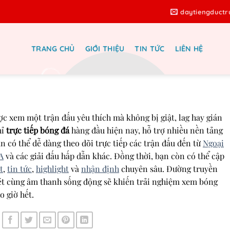
daytiengduct
TRANG CHỦ
GIỚI THIỆU
TIN TỨC
LIÊN HỆ
ực tiếp | Địa chỉ uy tín | Cập nhật
in tức nhanh nhất
ợc xem một trận đấu yêu thích mà không bị giật, lag hay gián
hỉ
trực tiếp bóng đá
hàng đầu hiện nay, hỗ trợ nhiều nền tảng
ạn có thể dễ dàng theo dõi trực tiếp các trận đấu đến từ
Ngoại
A
và các giải đấu hấp dẫn khác. Đồng thời, bạn còn có thể cập
t
,
tin tức
,
highlight
và
nhận định
chuyên sâu. Đường truyền
nét cùng âm thanh sống động sẽ khiến trải nghiệm xem bóng
o giờ hết.