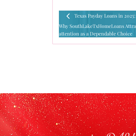
Texas Payday Loans in 2025:
Why SouthLakeTxHomeLoans Attra
attention as a Dependable Choice