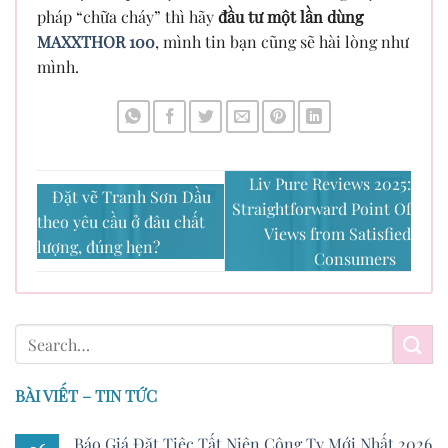
pháp “chữa cháy” thì hãy
đầu tư một lần dùng
MAXXTHOR 100
, mình tin bạn cũng sẽ hài lòng như
mình.
Liv Pure Reviews 2025:
Đặt vẽ Tranh Sơn Dầu
Straightforward Point Of
theo yêu cầu ở đâu chất
Views from Satisfied
lượng, đúng hẹn?
Consumers
BÀI VIẾT – TIN TỨC
Báo Giá Đặt Tiệc Tất Niên Công Ty Mới Nhất 2026