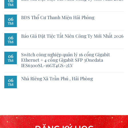
06
Th8
BĐS Thổ Cư Thanh Miện Hải Phòng
06
Th8
Báo Giá Đặt Tiệc Tất Niên Công Ty Mới Nhất 2026
06
Th8
Switch công nghiệp quản lý 16 cổng Gigabit
06
Ethernet + 4 cổng Gigabit SFP 3Onedata
Th8
IES6300SL-16GT4GS-2LV
Nhà Riêng Xã Trần Phú , Hải Phòng
06
Th8