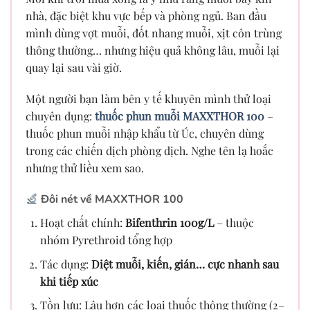
nhà, đặc biệt khu vực bếp và phòng ngủ. Ban đầu
mình dùng vợt muỗi, đốt nhang muỗi, xịt côn trùng
thông thường… nhưng hiệu quả không lâu, muỗi lại
quay lại sau vài giờ.
Một người bạn làm bên y tế khuyên mình thử loại
chuyên dụng:
thuốc phun muỗi MAXXTHOR 100
–
thuốc phun muỗi nhập khẩu từ Úc, chuyên dùng
trong các chiến dịch phòng dịch. Nghe tên lạ hoắc
nhưng thử liều xem sao.
Đôi nét về MAXXTHOR 100
Hoạt chất chính:
Bifenthrin 100g/L
– thuộc
nhóm Pyrethroid tổng hợp
Tác dụng:
Diệt muỗi, kiến, gián… cực nhanh sau
khi tiếp xúc
Tồn lưu: Lâu hơn các loại thuốc thông thường (2–