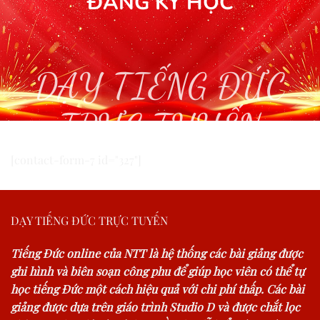
ĐĂNG KÝ HỌC
DẠY TIẾNG ĐỨC
TRỰC TUYẾN
[contact-form-7 id="327"]
DẠY TIẾNG ĐỨC TRỰC TUYẾN
Tiếng Đức online của NTT là hệ thống các bài giảng được
ghi hình và biên soạn công phu để giúp học viên có thể tự
học tiếng Đức một cách hiệu quả với chi phí thấp. Các bài
giảng được dựa trên giáo trình Studio D và được chắt lọc