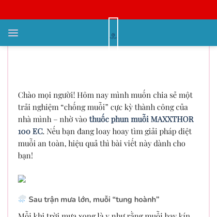
Bỏ
qua
nội
Dùng thử thuốc phun muỗi
dung
MAXXTHOR 100 – Có đáng tiền
không?
Chào mọi người! Hôm nay mình muốn chia sẻ một
trải nghiệm “chống muỗi” cực kỳ thành công của
nhà mình – nhờ vào
thuốc phun muỗi MAXXTHOR
100 EC
. Nếu bạn đang loay hoay tìm giải pháp diệt
muỗi an toàn, hiệu quả thì bài viết này dành cho
bạn!
Sau trận mưa lớn, muỗi “tung hoành”
Mỗi khi trời mưa xong là y như rằng muỗi bay kín