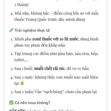
3 tháng)
Mùi nhẹ, không hắc – điểm cộng lớn so với mấy
thuốc Trung Quốc trước đây mình dùng
Trải nghiệm thực tế
Mình pha
10ml thuốc với 10 lít nước
, dùng bình
phun tay phun đều khắp nhà
Tập trung các điểm như gầm bàn, sau rèm, bếp,
toilet,…
Sau 1 buổi:
muỗi chết rải rác
, đỡ vo ve hẳn
Sau 3 ngày: Không thấy con muỗi nào xuất hiện
lại
Sau 2 tuần: Vẫn “sạch bóng”, chưa cần phun lại
Có nên mua không?