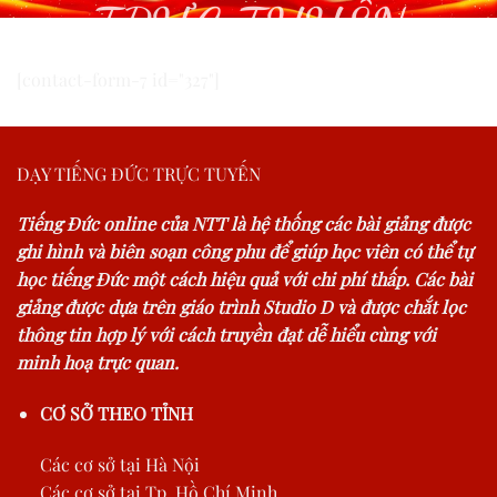
TRỰC TUYẾN
[contact-form-7 id="327"]
DẠY TIẾNG ĐỨC TRỰC TUYẾN
Tiếng Đức online của NTT là hệ thống các bài giảng được
ghi hình và biên soạn công phu để giúp học viên có thể tự
học tiếng Đức một cách hiệu quả với chi phí thấp. Các bài
giảng được dựa trên giáo trình Studio D và được chắt lọc
thông tin hợp lý với cách truyền đạt dễ hiểu cùng với
minh hoạ trực quan.
CƠ SỞ THEO TỈNH
Các cơ sở tại Hà Nội
Các cơ sở tại Tp. Hồ Chí Minh