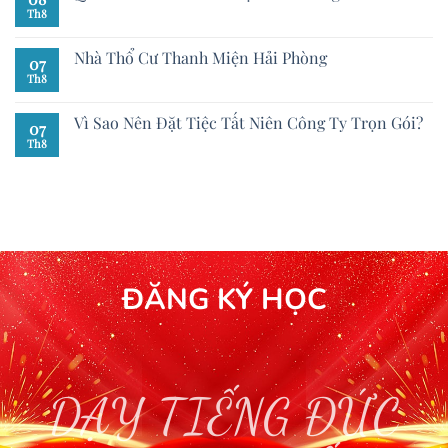
Th8
Nhà Thổ Cư Thanh Miện Hải Phòng
07
Th8
Vì Sao Nên Đặt Tiệc Tất Niên Công Ty Trọn Gói?
07
Th8
ĐĂNG KÝ HỌC
DẠY TIẾNG ĐỨC