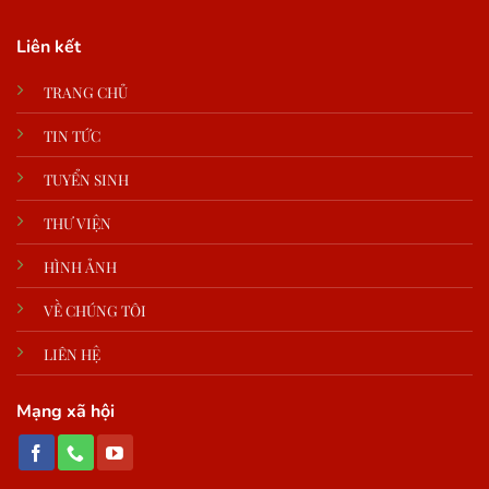
Liên kết
TRANG CHỦ
TIN TỨC
TUYỂN SINH
THƯ VIỆN
HÌNH ẢNH
VỀ CHÚNG TÔI
LIÊN HỆ
Mạng xã hội