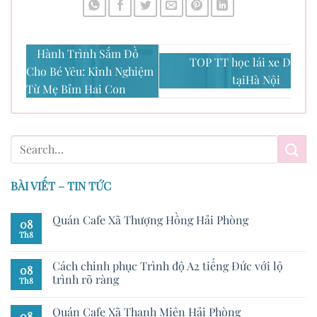
Hành Trình Sắm Đồ
TOP TT học lái xe D
Cho Bé Yêu: Kinh Nghiệm
tạiHà Nội
Từ Mẹ Bỉm Hai Con
BÀI VIẾT – TIN TỨC
Quán Cafe Xã Thượng Hồng Hải Phòng
08
Th8
Cách chinh phục Trình độ A2 tiếng Đức với lộ
08
trình rõ ràng
Th8
Quán Cafe Xã Thanh Miện Hải Phòng
08