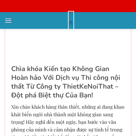
Bỏ
qua
nội
Giải pháp Biến hóa Không Gian
dung
Đẳng cấp Với Giải pháp thiết kế
chung cư Biến đổi Văn phòng Uy
tín
Chìa khóa Kiến tạo Không Gian
Hoàn hảo Với Dịch vụ Thi công nội
thất Từ Công ty ThietKeNoiThat –
Đột phá Biệt thự Của Bạn!
Xin chào khách hàng thân thiết, những ai đang khao
khát biến ngôi nhà thành một không gian sang
trọng! Hãy nghĩ đến một ngày, bạn bước vào văn
phòng của mình và cảm nhận được sự tinh tế trong