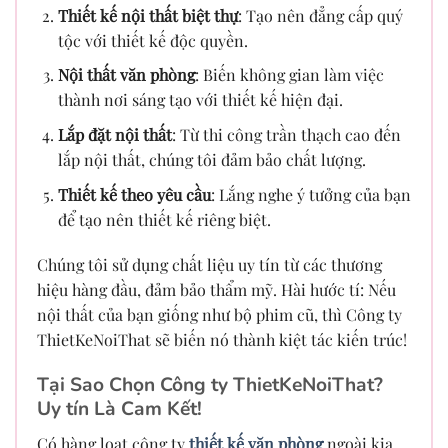
Thiết kế nội thất biệt thự
: Tạo nên đẳng cấp quý
tộc với thiết kế độc quyền.
Nội thất văn phòng
: Biến không gian làm việc
thành nơi sáng tạo với thiết kế hiện đại.
Lắp đặt nội thất
: Từ thi công trần thạch cao đến
lắp nội thất, chúng tôi đảm bảo chất lượng.
Thiết kế theo yêu cầu
: Lắng nghe ý tưởng của bạn
để tạo nên thiết kế riêng biệt.
Chúng tôi sử dụng chất liệu uy tín từ các thương
hiệu hàng đầu, đảm bảo thẩm mỹ. Hài hước tí: Nếu
nội thất của bạn giống như bộ phim cũ, thì Công ty
ThietKeNoiThat sẽ biến nó thành kiệt tác kiến trúc!
Tại Sao Chọn Công ty ThietKeNoiThat?
Uy tín Là Cam Kết!
Có hàng loạt công ty
thiết kế văn phòng
ngoài kia,