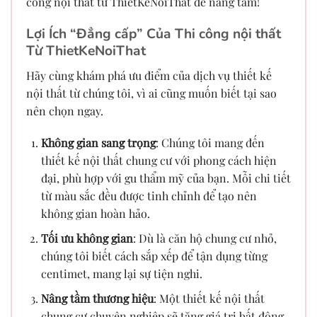
công nội thất từ ThietKeNoiThat để nâng tầm!
Lợi Ích “Đẳng cấp” Của Thi công nội thất
Từ ThietKeNoiThat
Hãy cùng khám phá ưu điểm của dịch vụ thiết kế
nội thất từ chúng tôi, vì ai cũng muốn biết tại sao
nên chọn ngay.
Không gian sang trọng
: Chúng tôi mang đến
thiết kế nội thất chung cư với phong cách hiện
đại, phù hợp với gu thẩm mỹ của bạn. Mỗi chi tiết
từ màu sắc đều được tinh chỉnh để tạo nên
không gian hoàn hảo.
Tối ưu không gian
: Dù là căn hộ chung cư nhỏ,
chúng tôi biết cách sắp xếp để tận dụng từng
centimet, mang lại sự tiện nghi.
Nâng tầm thương hiệu
: Một thiết kế nội thất
chung cư chuyên nghiệp sẽ tăng giá trị bất động