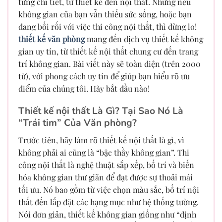
từng chi tiết, từ thiết kế đến nội thất. Nhưng nếu
không gian của bạn vẫn thiếu sức sống, hoặc bạn
đang bối rối với việc thi công nội thất, thì đừng lo!
thiết kế văn phòng
mang đến dịch vụ thiết kế không
gian uy tín, từ thiết kế nội thất chung cư đến trang
trí không gian. Bài viết này sẽ toàn diện (trên 2000
từ), với phong cách uy tín để giúp bạn hiểu rõ ưu
điểm của chúng tôi. Hãy bắt đầu nào!
Thiết kế nội thất Là Gì? Tại Sao Nó Là
“Trái tim” Của Văn phòng?
Trước tiên, hãy làm rõ thiết kế nội thất là gì, vì
không phải ai cũng là “bậc thầy không gian”. Thi
công nội thất là nghệ thuật sắp xếp, bố trí và biến
hóa không gian thư giãn để đạt được sự thoải mái
tối ưu. Nó bao gồm từ việc chọn màu sắc, bố trí nội
thất đến lắp đặt các hạng mục như hệ thống tường.
Nói đơn giản, thiết kế không gian giống như “định