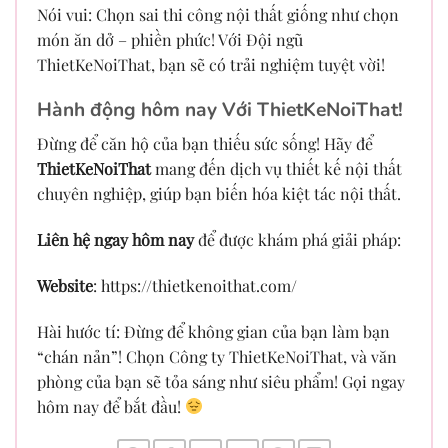
Nói vui: Chọn sai thi công nội thất giống như chọn
món ăn dở – phiền phức! Với Đội ngũ
ThietKeNoiThat, bạn sẽ có trải nghiệm tuyệt vời!
Hành động hôm nay Với ThietKeNoiThat!
Đừng để căn hộ của bạn thiếu sức sống! Hãy để
ThietKeNoiThat
mang đến dịch vụ thiết kế nội thất
chuyên nghiệp, giúp bạn biến hóa kiệt tác nội thất.
Liên hệ ngay hôm nay
để được khám phá giải pháp:
Website
: https://thietkenoithat.com/
Hài hước tí: Đừng để không gian của bạn làm bạn
“chán nản”! Chọn Công ty ThietKeNoiThat, và văn
phòng của bạn sẽ tỏa sáng như siêu phẩm! Gọi ngay
hôm nay để bắt đầu!