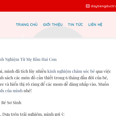
daytiengduct
TRANG CHỦ
GIỚI THIỆU
TIN TỨC
LIÊN HỆ
 Cho Bé Yêu Easy: Kinh Nghiệm Từ
Mẹ Bỉm Hai Con
inh Nghiệm Từ Mẹ Bỉm Hai Con
i, mình đã tích lũy nhiều
kinh nghiệm chăm sóc bé
qua việc
nh sách các món đồ cần thiết trong 6 tháng đầu đời của bé,
ee và hiển thị rõ ràng để các mom dễ dàng nhấp vào. Muốn
ads của mình
nhé!
 Bé Sơ Sinh
 Dựa trên trải nghiệm, mình gợi ý: