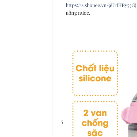
https://s.shopee.vn/9UrIHRy55G
uống nước.