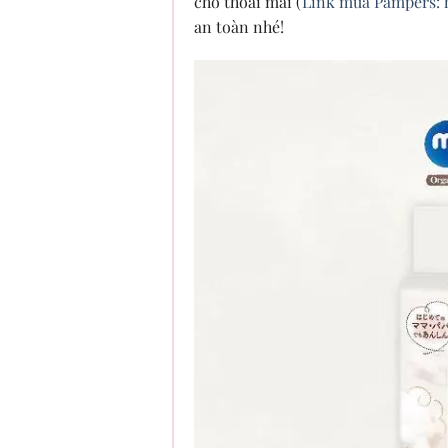
cho thoải mái (
Link mua Pampers: 
an toàn nhé!