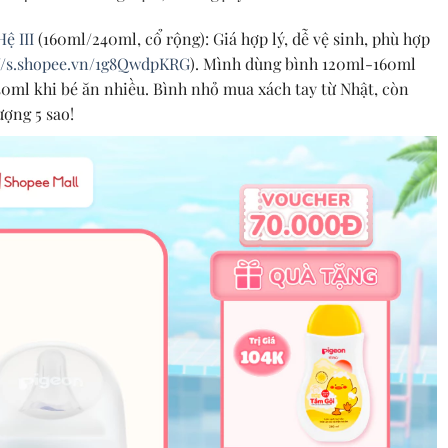
ệ III
(160ml/240ml, cổ rộng): Giá hợp lý, dễ vệ sinh, phù hợp
://s.shopee.vn/1g8QwdpKRG
). Mình dùng bình 120ml-160ml
40ml khi bé ăn nhiều. Bình nhỏ mua xách tay từ Nhật, còn
ượng 5 sao!