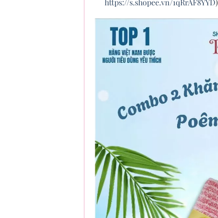
https://s.shopee.vn/1qRrAF8YYD
)