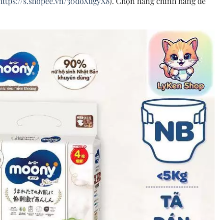
https://s.shopee.vn/30doXugyX8
). Chọn hàng chính hãng để