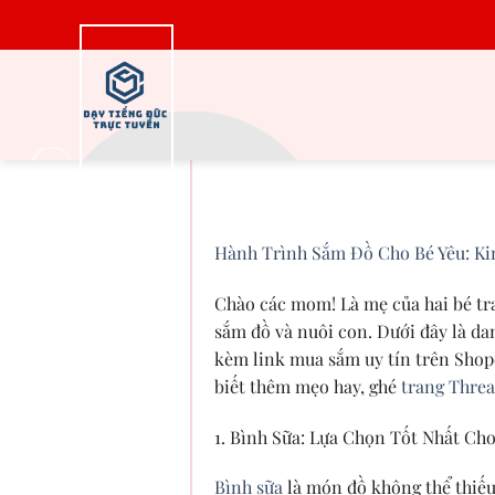
Bỏ
qua
nội
dung
Hành Trình Sắm Đồ
Hành Trình Sắm Đồ Cho Bé Yêu: K
Chào các mom! Là mẹ của hai bé tra
sắm đồ và nuôi con. Dưới đây là da
kèm link mua sắm uy tín trên Shop
biết thêm mẹo hay, ghé
trang Thre
1. Bình Sữa: Lựa Chọn Tốt Nhất Cho
Bình sữa
là món đồ không thể thiếu.