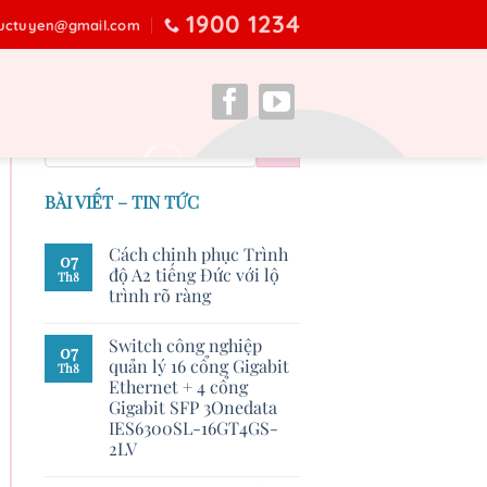
1900 1234
ructuyen@gmail.com
BÀI VIẾT – TIN TỨC
Cách chinh phục Trình
07
độ A2 tiếng Đức với lộ
Th8
trình rõ ràng
Switch công nghiệp
07
quản lý 16 cổng Gigabit
Th8
Ethernet + 4 cổng
Gigabit SFP 3Onedata
IES6300SL-16GT4GS-
2LV