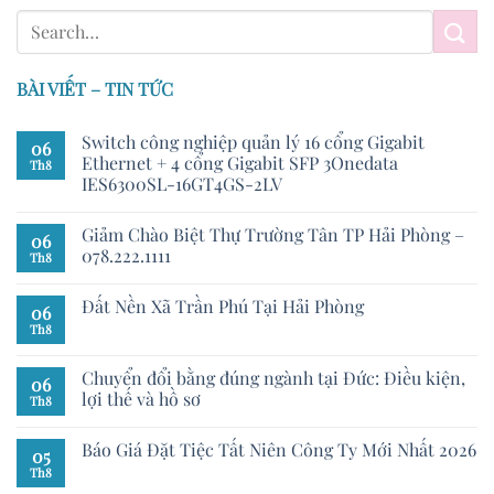
BÀI VIẾT – TIN TỨC
Switch công nghiệp quản lý 16 cổng Gigabit
06
Ethernet + 4 cổng Gigabit SFP 3Onedata
Th8
IES6300SL-16GT4GS-2LV
Giảm Chào Biệt Thự Trường Tân TP Hải Phòng –
06
078.222.1111
Th8
Đất Nền Xã Trần Phú Tại Hải Phòng
06
Th8
Chuyển đổi bằng đúng ngành tại Đức: Điều kiện,
06
lợi thế và hồ sơ
Th8
Báo Giá Đặt Tiệc Tất Niên Công Ty Mới Nhất 2026
05
Th8