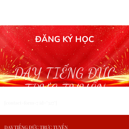
ĐĂNG KÝ HỌC
DẠY TIẾNG ĐỨC
TRỰC TUYẾN
[contact-form-7 id="327"]
DẠY TIẾNG ĐỨC TRỰC TUYẾN