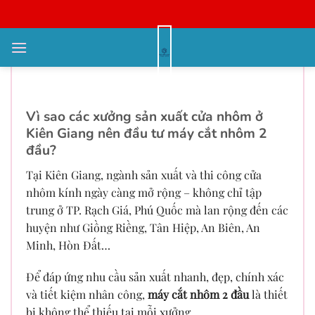
Bỏ
qua
nội
Tổng hợp địa chỉ bán máy cắt
dung
nhôm 2 đầu tại Kiên Giang
Vì sao các xưởng sản xuất cửa nhôm ở
Kiên Giang nên đầu tư máy cắt nhôm 2
đầu?
Tại Kiên Giang, ngành sản xuất và thi công cửa
nhôm kính ngày càng mở rộng – không chỉ tập
trung ở TP. Rạch Giá, Phú Quốc mà lan rộng đến các
huyện như Giồng Riềng, Tân Hiệp, An Biên, An
Minh, Hòn Đất…
Để đáp ứng nhu cầu sản xuất nhanh, đẹp, chính xác
và tiết kiệm nhân công,
máy cắt nhôm 2 đầu
là thiết
bị không thể thiếu tại mỗi xưởng.