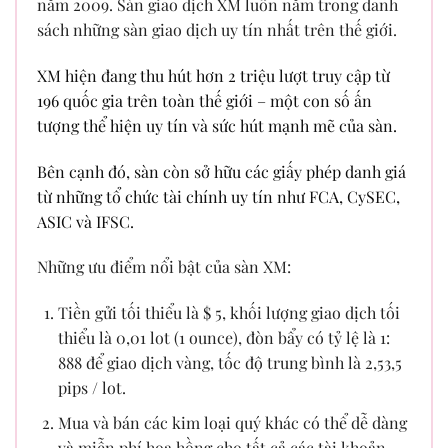
năm 2009. Sàn giao dịch XM luôn nằm trong danh
sách những sàn giao dịch uy tín nhất trên thế giới.
XM hiện đang thu hút hơn 2 triệu lượt truy cập từ
196 quốc gia trên toàn thế giới – một con số ấn
tượng thể hiện uy tín và sức hút mạnh mẽ của sàn.
Bên cạnh đó, sàn còn sở hữu các giấy phép danh giá
từ những tổ chức tài chính uy tín như FCA, CySEC,
ASIC và IFSC.
Những ưu điểm nổi bật của sàn XM:
Tiền gửi tối thiểu là $ 5, khối lượng giao dịch tối
thiểu là 0,01 lot (1 ounce), đòn bẩy có tỷ lệ là 1:
888 để giao dịch vàng, tốc độ trung bình là 2,53,5
pips / lot.
Mua và bán các kim loại quý khác có thể dễ dàng
và miễn phí hoa hồng cho tất cả các tài khoản