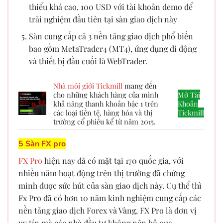
thiểu khá cao, 100 USD với tài khoản demo để
trải nghiệm đầu tiên tại sàn giao dịch này
Sàn cung cấp cả 3 nền tảng giao dịch phổ biến
bao gồm MetaTrader4 (MT4), ứng dụng di động
và thiết bị đầu cuối là WebTrader.
Nhà môi giới Tickmill
mang đến
cho những khách hàng của mình
Mở Tài
khả năng thanh khoản bậc 1 trên
Khoản
các loại tiền tệ, hàng hóa và thị
Tickmill
trường cổ phiếu kể từ năm 2015.
5 Sàn FX pro
FX Pro
hiện nay đã có mặt tại 170 quốc gia, với
nhiều năm hoạt động trên thị trường đã chứng
minh được sức hút của sàn giao dịch này. Cụ thể thì
Fx Pro đã có hơn 10 năm kinh nghiệm cung cấp các
nền tảng giao dịch Forex và Vàng, FX Pro là đơn vị
uy tín mà các nhà đầu tư không nên bỏ qua.