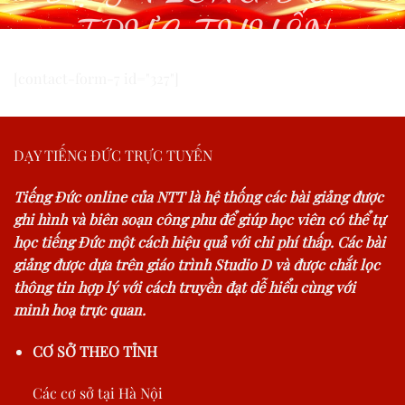
TRỰC TUYẾN
[contact-form-7 id="327"]
DẠY TIẾNG ĐỨC TRỰC TUYẾN
Tiếng Đức online của NTT là hệ thống các bài giảng được
ghi hình và biên soạn công phu để giúp học viên có thể tự
học tiếng Đức một cách hiệu quả với chi phí thấp. Các bài
giảng được dựa trên giáo trình Studio D và được chắt lọc
thông tin hợp lý với cách truyền đạt dễ hiểu cùng với
minh hoạ trực quan.
CƠ SỞ THEO TỈNH
Các cơ sở tại Hà Nội