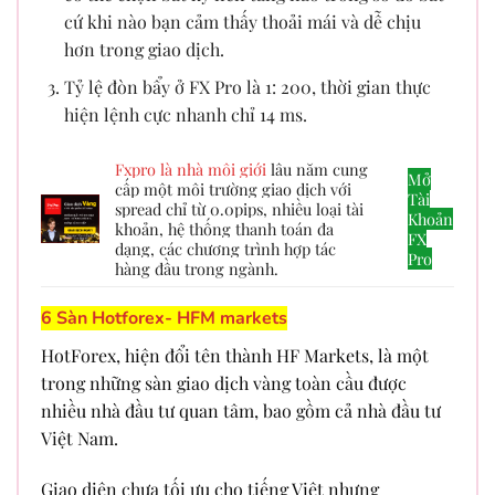
cứ khi nào bạn cảm thấy thoải mái và dễ chịu
hơn trong giao dịch.
Tỷ lệ đòn bẩy ở FX Pro là 1: 200, thời gian thực
hiện lệnh cực nhanh chỉ 14 ms.
Fxpro là nhà môi giới
lâu năm cung
Mở
cấp một môi trường giao dịch với
Tài
spread chỉ từ 0.0pips, nhiều loại tài
Khoản
khoản, hệ thống thanh toán đa
FX
dạng, các chương trình hợp tác
Pro
hàng đầu trong ngành.
6 Sàn Hotforex- HFM markets
HotForex, hiện đổi tên thành HF Markets, là một
trong những sàn giao dịch vàng toàn cầu được
nhiều nhà đầu tư quan tâm, bao gồm cả nhà đầu tư
Việt Nam.
Giao diện chưa tối ưu cho tiếng Việt nhưng