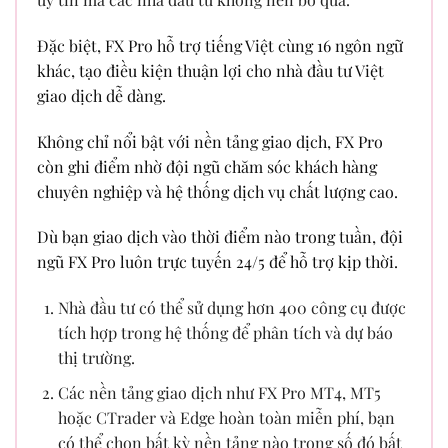
Đặc biệt, FX Pro hỗ trợ tiếng Việt cùng 16 ngôn ngữ
khác, tạo điều kiện thuận lợi cho nhà đầu tư Việt
giao dịch dễ dàng.
Không chỉ nổi bật với nền tảng giao dịch, FX Pro
còn ghi điểm nhờ đội ngũ chăm sóc khách hàng
chuyên nghiệp và hệ thống dịch vụ chất lượng cao.
Dù bạn giao dịch vào thời điểm nào trong tuần, đội
ngũ FX Pro luôn trực tuyến 24/5 để hỗ trợ kịp thời.
Nhà đầu tư có thể sử dụng hơn 400 công cụ được
tích hợp trong hệ thống để phân tích và dự báo
thị trường.
Các nền tảng giao dịch như FX Pro MT4, MT5
hoặc CTrader và Edge hoàn toàn miễn phí, bạn
có thể chọn bất kỳ nền tảng nào trong số đó bất