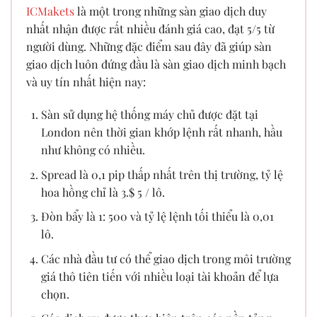
ICMakets
là một trong những sàn giao dịch duy
nhất nhận được rất nhiều đánh giá cao, đạt 5/5 từ
người dùng. Những đặc điểm sau đây đã giúp sàn
giao dịch luôn đứng đầu là sàn giao dịch minh bạch
và uy tín nhất hiện nay:
Sàn sử dụng hệ thống máy chủ được đặt tại
London nên thời gian khớp lệnh rất nhanh, hầu
như không có nhiều.
Spread là 0,1 pip thấp nhất trên thị trường, tỷ lệ
hoa hồng chỉ là 3.$ 5 / lô.
Đòn bẩy là 1: 500 và tỷ lệ lệnh tối thiểu là 0,01
lô.
Các nhà đầu tư có thể giao dịch trong môi trường
giá thô tiên tiến với nhiều loại tài khoản để lựa
chọn.