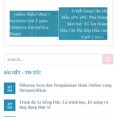
Trình Làng Căn Hộ
¡Adiós Mala Vibra! 7
Mẫu 2PN-1WC Phú Đông
Secretos Gen Z para
SkyOne: Tổ Ấm Hoàn
Limpieza Energética
Hảo Chi Phí Hấp Dẫn vào
Hogar
Cuối 7/2025
BÀI VIẾT – TIN TỨC
Hiburan Seru dan Pengalaman Main Online yang
07
Mengasyikkan
Th8
Trình độ A2 tiếng Đức: Lộ trình học, kỹ năng và
07
ứng dụng thực tế
Th8