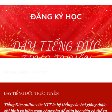
ĐĂNG KÝ HỌC
DẠY TIẾNG ĐỨC
TRỰC TUYẾN
[contact-form-7 id="327"]
DẠY TIẾNG ĐỨC TRỰC TUYẾN
Tiếng Đức online của NTT là hệ thống các bài giảng được
ghi hình và biên soạn công phu để giúp học viên có thể tự