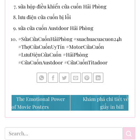
sửa hộp điều khiển cửa cuốn Hải Phòng
lưu điện cửa cuốn bị lỗi
sửa cửa cuốn Austdoor Hải Phòng
#SửaCửaCuốnHảiPhòng #suachuacuacuon24h
#ThợCửaCuốnUyTín #MotorCửaCuốn
#LưuĐiệnCửaCuốn #HảiPhòng
#CửaCuốnAustdoor #CửaCuốnTitadoor
The Emotional Power
Khám phá chi tiết về
of Movie Posters
giấy in bill