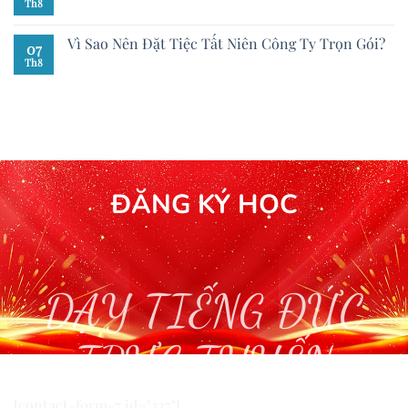
Th8
Vì Sao Nên Đặt Tiệc Tất Niên Công Ty Trọn Gói?
07
Th8
ĐĂNG KÝ HỌC
DẠY TIẾNG ĐỨC
TRỰC TUYẾN
[contact-form-7 id="327"]