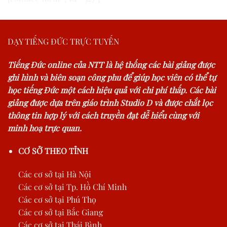
DẠY TIẾNG ĐỨC TRỰC TUYẾN
Tiếng Đức online của NTT là hệ thống các bài giảng được
ghi hình và biên soạn công phu để giúp học viên có thể tự
học tiếng Đức một cách hiệu quả với chi phí thấp. Các bài
giảng được dựa trên giáo trình Studio D và được chắt lọc
thông tin hợp lý với cách truyền đạt dễ hiểu cùng với
minh hoạ trực quan.
CƠ SỞ THEO TỈNH
Các cơ sở tại Hà Nội
Các cơ sở tại Tp. Hồ Chí Minh
Các cơ sở tại Phú Thọ
Các cơ sở tại Bắc Giang
Các cơ sở tại Thái Bình