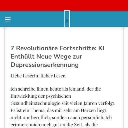
Bỏ
qua
nội
KI enthüllt: 7 Revolutionen in der
dung
Depressionserkennung!
7 Revolutionäre Fortschritte: KI
Enthüllt Neue Wege zur
Depressionserkennung
Liebe Leserin, lieber Leser,
ich schreibe Ihnen heute als jemand, der die
Entwicklung der psychischen
Gesundheitstechnologie seit vielen Jahren verfolgt.
Es ist ein Thema, das mir sehr am Herzen liegt,
nicht nur beruflich, sondern auch persönlich. Ich
erinnere mich noch gut an die Zeit, als die