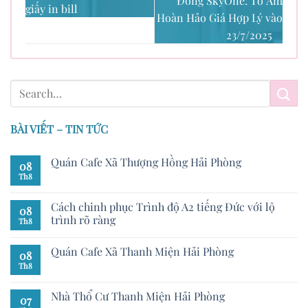
Đông SkyOne: Tổ Ấm
giấy in bill
Hoàn Hảo Giá Hợp Lý vào
23/7/2025
BÀI VIẾT – TIN TỨC
Quán Cafe Xã Thượng Hồng Hải Phòng
08
Th8
Cách chinh phục Trình độ A2 tiếng Đức với lộ
08
trình rõ ràng
Th8
Quán Cafe Xã Thanh Miện Hải Phòng
08
Th8
Nhà Thổ Cư Thanh Miện Hải Phòng
07