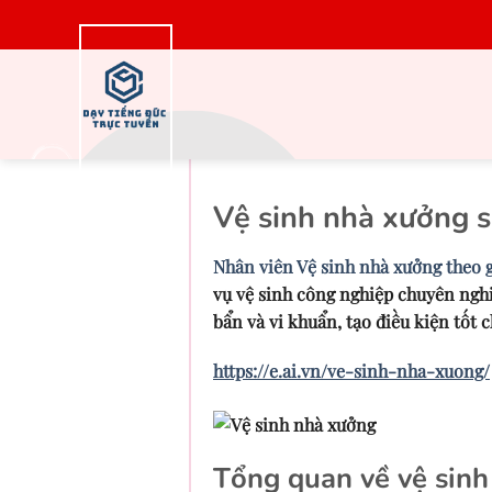
Bỏ
qua
nội
dung
Cần thuê Vệ s
Vệ sinh nhà xưởng s
Nhân viên Vệ sinh nhà xưởng theo 
vụ vệ sinh công nghiệp chuyên nghi
bẩn và vi khuẩn, tạo điều kiện tốt 
https://e.ai.vn/ve-sinh-nha-xuong/
Tổng quan về vệ sin