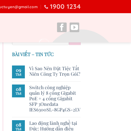
1900 1234
ructuyen@gmail.com
BÀI VIẾT – TIN TỨC
Vì Sao Nên Đặt Tiệc Tất
09
Niên Công Ty Trọn Gói?
Th8
Switch công nghiệp
08
quản lý 8 cổng Gigabit
Th8
PoE + 4 cổng Gigabit
SFP 3Onedata
IES6300SL-8GP4GS-2LV
Lao động lành nghề tại
08
Đức: Hướng dẫn điều
Th8