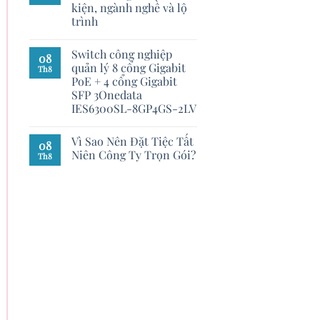
kiện, ngành nghề và lộ
trình
Switch công nghiệp
08
quản lý 8 cổng Gigabit
Th8
PoE + 4 cổng Gigabit
SFP 3Onedata
IES6300SL-8GP4GS-2LV
Vì Sao Nên Đặt Tiệc Tất
08
Niên Công Ty Trọn Gói?
Th8