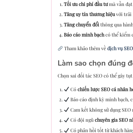
Tối ưu chi phí đầu tư
mà vẫn đạt 
Tăng uy tín thương hiệu
với trải
Tăng chuyển đổi
thông qua hành 
Báo cáo minh bạch
có thể kiểm 
Tham khảo thêm về
dịch vụ SEO
Làm sao chọn đúng đố
Chọn sai đối tác SEO có thể gây tụt
Có
chiến lược SEO cá nhân h
Báo cáo định kỳ minh bạch, 
Cam kết không sử dụng SEO 
Có đội ngũ
chuyên gia SEO n
Có phản hồi tốt từ khách hàn