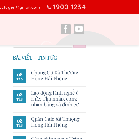
1900 1234
ructuyen@gmail.com
BÀI VIẾT – TIN TỨC
Chung Cư Xã Thượng
08
Hồng Hải Phòng
Th8
Lao động lành nghề ở
08
Đức: Thu nhập, công
Th8
nhận bằng và định cư
Quán Cafe Xã Thượng
08
Hồng Hải Phòng
Th8
Cách chinh phục Trình