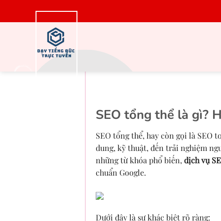
Bỏ
qua
nội
dung
Công ty SEO tổng
vữn
SEO tổng thể là gì? H
SEO tổng thể, hay còn gọi là SEO to
dung, kỹ thuật, đến trải nghiệm ng
những từ khóa phổ biến,
dịch vụ S
chuẩn Google.
Dưới đây là sự khác biệt rõ ràng: