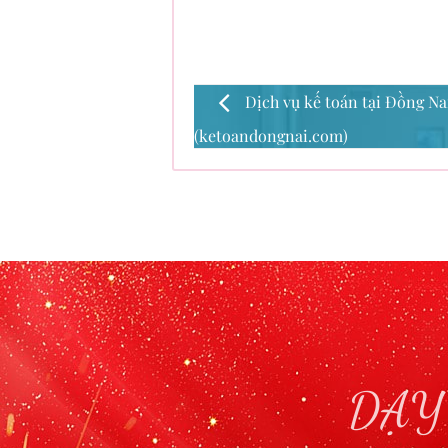
Dịch vụ kế toán tại Đồng Na
(ketoandongnai.com)
DẠY