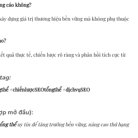
ảng cáo không?
 xây dựng giá trị thương hiệu bền vững mà không phụ thuộc
ào?
t quả thực tế, chiến lược rõ ràng và phản hồi tích cực từ
tag:
gthể
#
chiếnlượcSEOtổngthể
#
dịchvụSEO
hợp mở đầu):
ổng thể
uy tín để tăng trưởng bền vững, nâng cao thứ hạng