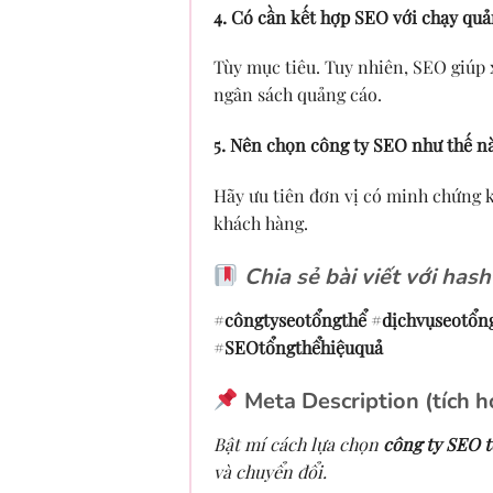
4. Có cần kết hợp SEO với chạy qu
Tùy mục tiêu. Tuy nhiên, SEO giúp
ngân sách quảng cáo.
5. Nên chọn công ty SEO như thế n
Hãy ưu tiên đơn vị có minh chứng kế
khách hàng.
Chia sẻ bài viết với hash
#
côngtyseotổngthể
#
dịchvụseotổn
#
SEOtổngthểhiệuquả
Meta Description (tích 
Bật mí cách lựa chọn
công ty SEO t
và chuyển đổi.