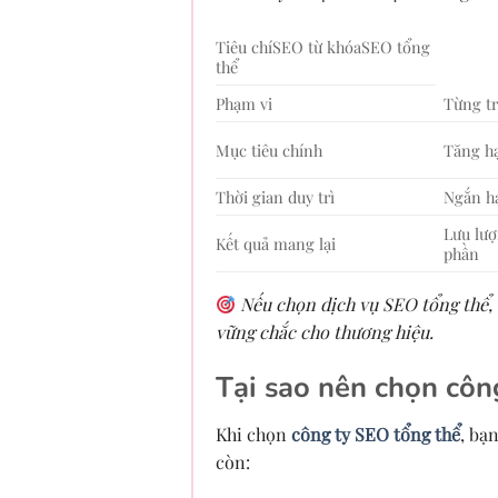
Tiêu chíSEO từ khóaSEO tổng
thể
Phạm vi
Từng tr
Mục tiêu chính
Tăng h
Thời gian duy trì
Ngắn h
Lưu lượ
Kết quả mang lại
phần
Nếu chọn dịch vụ SEO tổng thể,
vững chắc cho thương hiệu.
Tại sao nên chọn côn
Khi chọn
công ty SEO tổng thể
, bạ
còn: