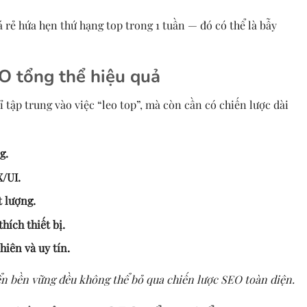
á rẻ hứa hẹn thứ hạng top trong 1 tuần — đó có thể là bẫy
EO tổng thể hiệu quả
 tập trung vào việc “leo top”, mà còn cần có chiến lược dài
g.
/UI.
 lượng.
hích thiết bị.
iên và uy tín.
n bền vững đều không thể bỏ qua chiến lược SEO toàn diện.