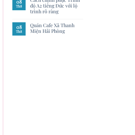
08
độ A2 tiếng Đức với lộ
Th8
trình rõ ràng
Quán Cafe Xã Thanh
08
Miện Hải Phòng
Th8