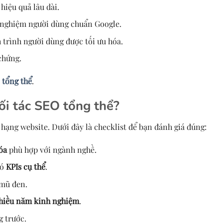
hiệu quả lâu dài.
 nghiệm người dùng chuẩn Google.
trình người dùng được tối ưu hóa.
chứng.
 tổng thể
.
i tác SEO tổng thể?
 hạng website. Dưới đây là checklist để bạn đánh giá đúng:
óa
phù hợp với ngành nghề.
có
KPIs cụ thể
.
mũ đen.
hiều năm kinh nghiệm
.
g trước.