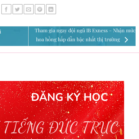
Tham gia ngay đội ngũ IB Exness – Nhận mức
i
hoa hồng hấp dẫn bậc nhất thị trường
ĐĂNG KÝ HỌC
 TIẾNG ĐỨC TRỰC T