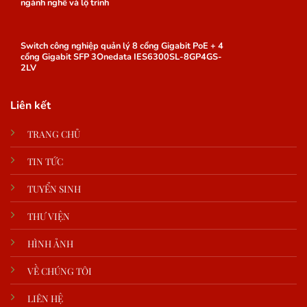
ngành nghề và lộ trình
Switch công nghiệp quản lý 8 cổng Gigabit PoE + 4
cổng Gigabit SFP 3Onedata IES6300SL-8GP4GS-
2LV
Liên kết
TRANG CHỦ
TIN TỨC
TUYỂN SINH
THƯ VIỆN
HÌNH ẢNH
VỀ CHÚNG TÔI
LIÊN HỆ