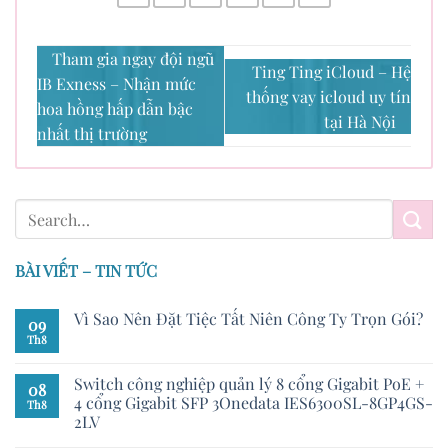
Tham gia ngay đội ngũ
Ting Ting iCloud – Hệ
IB Exness – Nhận mức
thống vay icloud uy tín
hoa hồng hấp dẫn bậc
tại Hà Nội
nhất thị trường
BÀI VIẾT – TIN TỨC
Vì Sao Nên Đặt Tiệc Tất Niên Công Ty Trọn Gói?
09
Th8
Switch công nghiệp quản lý 8 cổng Gigabit PoE +
08
4 cổng Gigabit SFP 3Onedata IES6300SL-8GP4GS-
Th8
2LV