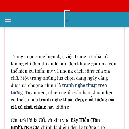
Bỏ
qua
nội
Top Địa Chỉ Mua Tranh Nghệ
dung
Thuật Giá Rẻ Tại Bảy Hiền – Đẹp,
Độc Đáo, Chuẩn Gu
Trong cuộc sống hiện đại, việc trang trí nhà cửa
không chỉ đơn thuần là làm đẹp không gian mà còn
thể hiện gu thẩm mỹ và phong cách sống của gia
chủ. Một trong những lựa chọn đang ngày càng
được ưa chuộng chính là
tranh nghệ thuật treo
tường
. Tuy nhiên, nhiều người vẫn băn khoăn liệu
có thể sở hữu
tranh nghệ thuật đẹp, chất lượng mà
giá cả phải chăng
hay không.
Câu trả lời là
CÓ
, và khu vực
Bảy Hiền (Tân
Bình),TP.HCM
chính là điểm đến lý tưởng cho