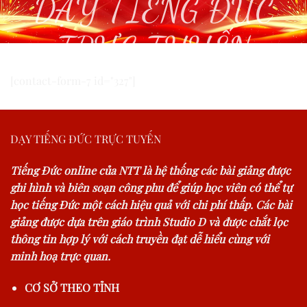
DẠY TIẾNG ĐỨC
TRỰC TUYẾN
[contact-form-7 id="327"]
DẠY TIẾNG ĐỨC TRỰC TUYẾN
Tiếng Đức online của NTT là hệ thống các bài giảng được
ghi hình và biên soạn công phu để giúp học viên có thể tự
học tiếng Đức một cách hiệu quả với chi phí thấp. Các bài
giảng được dựa trên giáo trình Studio D và được chắt lọc
thông tin hợp lý với cách truyền đạt dễ hiểu cùng với
minh hoạ trực quan.
CƠ SỞ THEO TỈNH