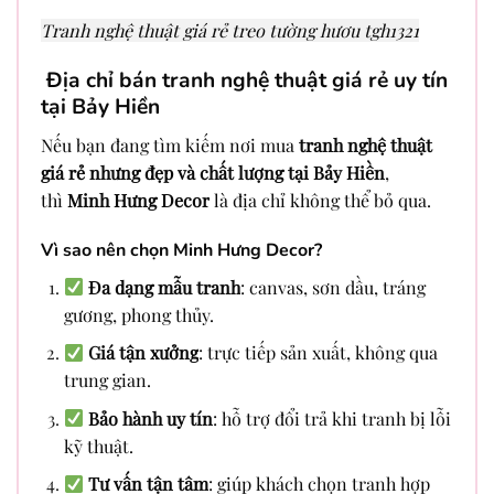
Tranh nghệ thuật giá rẻ treo tường hươu tgh1321
Địa chỉ bán tranh nghệ thuật giá rẻ uy tín
tại Bảy Hiền
Nếu bạn đang tìm kiếm nơi mua
tranh nghệ thuật
giá rẻ nhưng đẹp và chất lượng tại Bảy Hiền
,
thì
Minh Hưng Decor
là địa chỉ không thể bỏ qua.
Vì sao nên chọn Minh Hưng Decor?
Đa dạng mẫu tranh
: canvas, sơn dầu, tráng
gương, phong thủy.
Giá tận xưởng
: trực tiếp sản xuất, không qua
trung gian.
Bảo hành uy tín
: hỗ trợ đổi trả khi tranh bị lỗi
kỹ thuật.
Tư vấn tận tâm
: giúp khách chọn tranh hợp