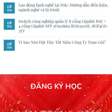
Lao động lành nghề tại Đức: Hướng dẫn điều kiện,
08
ngành nghề và lộ trình
Th8
Switch công nghiệp quản lý 8 cổng Gigabit PoE +
08
4 cổng Gigabit SFP 3Onedata IES6300SL-8GP4GS-
Th8
2LV
Vì Sao Nên Đặt Tiệc Tất Niên Công Ty Trọn Gói?
08
Th8
ĐĂNG KÝ HỌC