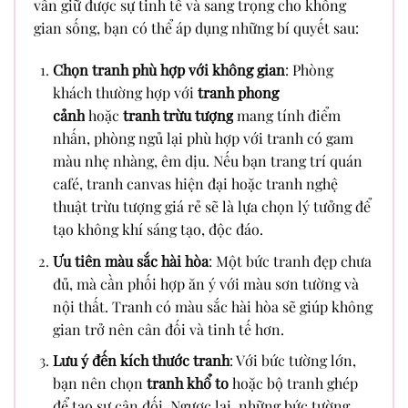
vẫn giữ được sự tinh tế và sang trọng cho không
gian sống, bạn có thể áp dụng những bí quyết sau:
Chọn tranh phù hợp với không gian
: Phòng
khách thường hợp với
tranh phong
cảnh
hoặc
tranh trừu tượng
mang tính điểm
nhấn, phòng ngủ lại phù hợp với tranh có gam
màu nhẹ nhàng, êm dịu. Nếu bạn trang trí quán
café, tranh canvas hiện đại hoặc tranh nghệ
thuật trừu tượng giá rẻ sẽ là lựa chọn lý tưởng để
tạo không khí sáng tạo, độc đáo.
Ưu tiên màu sắc hài hòa
: Một bức tranh đẹp chưa
đủ, mà cần phối hợp ăn ý với màu sơn tường và
nội thất. Tranh có màu sắc hài hòa sẽ giúp không
gian trở nên cân đối và tinh tế hơn.
Lưu ý đến kích thước tranh
: Với bức tường lớn,
bạn nên chọn
tranh khổ to
hoặc bộ tranh ghép
để tạo sự cân đối. Ngược lại, những bức tường