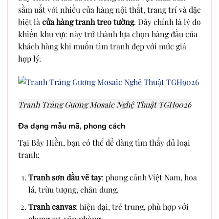
sầm uất với nhiều cửa hàng nội thất, trang trí và đặc
biệt là
cửa hàng tranh treo tường
. Đây chính là lý do
khiến khu vực này trở thành lựa chọn hàng đầu của
khách hàng khi muốn tìm tranh đẹp với mức giá
hợp lý.
Tranh Tráng Gương Mosaic Nghệ Thuật TGH9026
Đa dạng mẫu mã, phong cách
Tại Bảy Hiền, bạn có thể dễ dàng tìm thấy đủ loại
tranh:
Tranh sơn dầu vẽ tay
: phong cảnh Việt Nam, hoa
lá, trừu tượng, chân dung.
Tranh canvas
: hiện đại, trẻ trung, phù hợp với
chung cư, văn phòng.