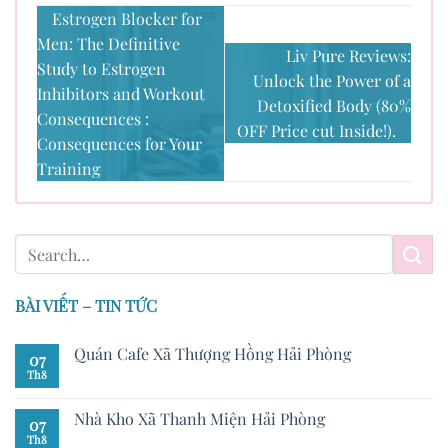
Estrogen Blocker for
Men: The Definitive
Liv Pure Reviews:
Study to Estrogen
Unlock the Power of a
Inhibitors and Workout
Detoxified Body (80%
Consequences :
OFF Price cut Inside!).
Consequences for Your
Training
BÀI VIẾT – TIN TỨC
Quán Cafe Xã Thượng Hồng Hải Phòng
07
Th8
Nhà Kho Xã Thanh Miện Hải Phòng
07
Th8