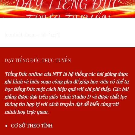
DẠY TIẾNG ĐỨC
TRỰC TUYẾN
[contact-form-7 id="327"]
DẠY TIẾNG ĐỨC TRỰC TUYẾN
Tiếng Đức online của NTT là hệ thống các bài giảng được
ghi hình và biên soạn công phu để giúp học viên có thể tự
học tiếng Đức một cách hiệu quả với chi phí thấp. Các bài
giảng được dựa trên giáo trình Studio D và được chắt lọc
thông tin hợp lý với cách truyền đạt dễ hiểu cùng với
minh hoạ trực quan.
CƠ SỞ THEO TỈNH