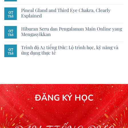
Pineal Gland and Third Eye Chakra, Clearly
07
Explained
Th8
Hiburan Seru dan Pengalaman Main Online yang
07
Mengasyikkan
Th8
Trình độ A2 tiếng Đức: Lộ trình học, kỹ năng và
07
ứng dụng thực tế
Th8
ĐĂNG KÝ HỌC