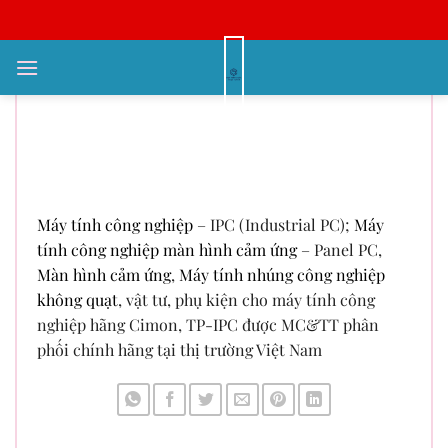
Bỏ
qua
nội
Máy tính công nghiệp, Máy tính
dung
công nghiệp màn hình cảm ứng,
Màn hình cảm ứng, Máy tính
nhúng công nghiệp không quạt
Máy tính công nghiệp
– IPC (Industrial PC);
Máy
tính công nghiệp màn hình cảm ứng
– Panel PC,
Màn hình cảm ứng
,
Máy tính nhúng công nghiệp
không quạt
, vật tư, phụ kiện cho máy tính công
nghiệp hãng Cimon, TP-IPC được MC&TT phân
phối chính hãng tại thị trường Việt Nam