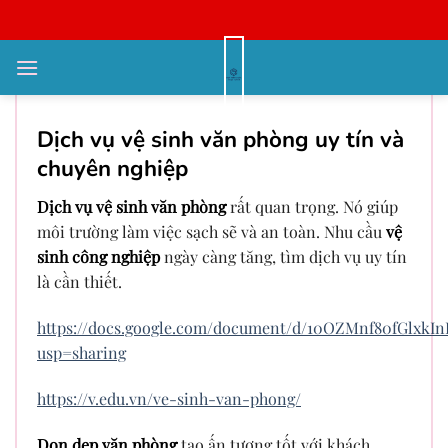
Bỏ
qua
nội
Lưu ý vệ sinh nhà máy giá rẻ
dung
Dịch vụ vệ sinh văn phòng uy tín và
chuyên nghiệp
Dịch vụ vệ sinh văn phòng
rất quan trọng. Nó giúp
môi trường làm việc sạch sẽ và an toàn. Nhu cầu
vệ
sinh công nghiệp
ngày càng tăng, tìm dịch vụ uy tín
là cần thiết.
https://docs.google.com/document/d/10OZMnf80fGlxkIn
usp=sharing
https://v.edu.vn/ve-sinh-van-phong/
Dọn dẹp văn phòng
tạo ấn tượng tốt với khách