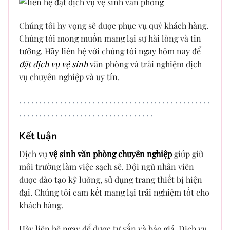
Chúng tôi hy vọng sẽ được phục vụ quý khách hàng.
Chúng tôi mong muốn mang lại sự hài lòng và tin
tưởng. Hãy liên hệ với chúng tôi ngay hôm nay để
đặt dịch vụ vệ sinh
văn phòng và trải nghiệm dịch
vụ chuyên nghiệp và uy tín.
.
.
.
.
.
.
.
.
.
.
.
.
.
.
.
.
.
.
.
.
.
.
.
.
.
.
.
.
.
.
.
.
.
.
.
.
.
.
.
.
.
.
.
.
.
.
.
.
.
.
.
.
.
.
.
.
.
.
.
.
.
.
.
.
.
.
.
.
.
.
.
.
.
.
.
.
.
.
.
.
Kết luận
Dịch vụ
vệ sinh văn phòng chuyên nghiệp
giúp giữ
môi trường làm việc sạch sẽ. Đội ngũ nhân viên
được đào tạo kỹ lưỡng, sử dụng trang thiết bị hiện
đại. Chúng tôi cam kết mang lại trải nghiệm tốt cho
khách hàng.
Hãy liên hệ ngay để được tư vấn và báo giá. Dịch vụ