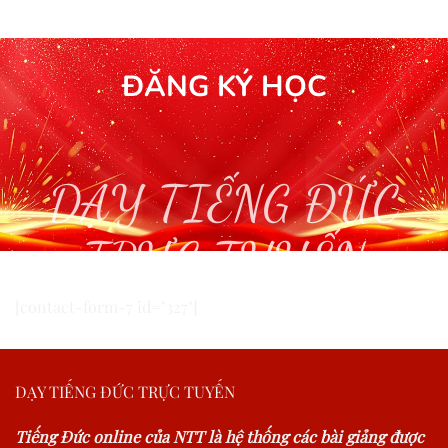
ĐĂNG KÝ HỌC
DẠY TIẾNG ĐỨC
TRỰC TUYẾN
[contact-form-7 id="327"]
DẠY TIẾNG ĐỨC TRỰC TUYẾN
Tiếng Đức online của NTT là hệ thống các bài giảng được