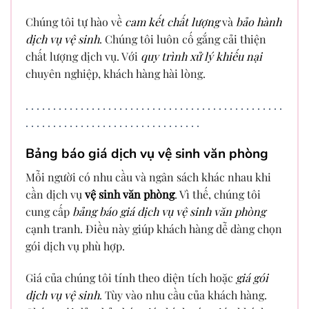
Chúng tôi tự hào về
cam kết chất lượng
và
bảo hành
dịch vụ vệ sinh
. Chúng tôi luôn cố gắng cải thiện
chất lượng dịch vụ. Với
quy trình xử lý khiếu nại
chuyên nghiệp, khách hàng hài lòng.
.
.
.
.
.
.
.
.
.
.
.
.
.
.
.
.
.
.
.
.
.
.
.
.
.
.
.
.
.
.
.
.
.
.
.
.
.
.
.
.
.
.
.
.
.
.
.
.
.
.
.
.
.
.
.
.
.
.
.
.
.
.
.
.
.
.
.
.
.
.
.
.
.
.
.
.
.
.
.
Bảng báo giá dịch vụ vệ sinh văn phòng
Mỗi người có nhu cầu và ngân sách khác nhau khi
cần dịch vụ
vệ sinh văn phòng
. Vì thế, chúng tôi
cung cấp
bảng báo giá dịch vụ vệ sinh văn phòng
cạnh tranh. Điều này giúp khách hàng dễ dàng chọn
gói dịch vụ phù hợp.
Giá của chúng tôi tính theo diện tích hoặc
giá gói
dịch vụ vệ sinh
. Tùy vào nhu cầu của khách hàng.