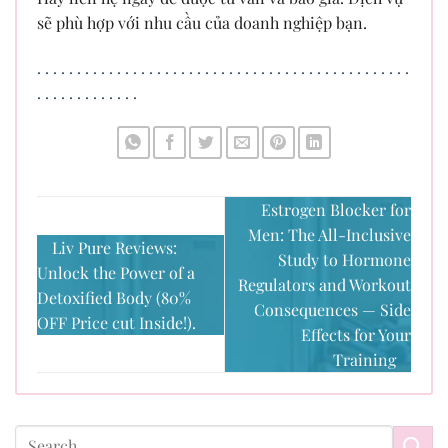
sẽ phù hợp với nhu cầu của doanh nghiệp bạn.
.
.
.
.
.
.
.
.
.
.
.
.
.
.
.
.
.
.
.
.
.
.
.
.
.
.
.
.
.
.
.
.
.
.
.
.
.
.
.
.
.
.
.
.
.
.
.
.
.
.
.
.
.
.
.
.
.
.
.
.
Estrogen Blocker for
Men: The All-Inclusive
Liv Pure Reviews:
Study to Hormone
Unlock the Power of a
Regulators and Workout
Detoxified Body (80%
Consequences — Side
OFF Price cut Inside!).
Effects for Your
Training