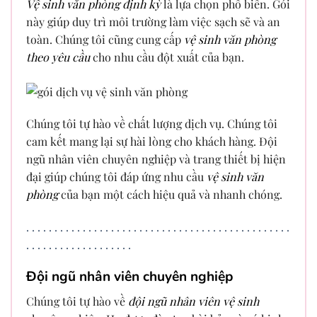
Vệ sinh văn phòng định kỳ
là lựa chọn phổ biến. Gói
này giúp duy trì môi trường làm việc sạch sẽ và an
toàn. Chúng tôi cũng cung cấp
vệ sinh văn phòng
theo yêu cầu
cho nhu cầu đột xuất của bạn.
Chúng tôi tự hào về chất lượng dịch vụ. Chúng tôi
cam kết mang lại sự hài lòng cho khách hàng. Đội
ngũ nhân viên chuyên nghiệp và trang thiết bị hiện
đại giúp chúng tôi đáp ứng nhu cầu
vệ sinh văn
phòng
của bạn một cách hiệu quả và nhanh chóng.
.
.
.
.
.
.
.
.
.
.
.
.
.
.
.
.
.
.
.
.
.
.
.
.
.
.
.
.
.
.
.
.
.
.
.
.
.
.
.
.
.
.
.
.
.
.
.
.
.
.
.
.
.
.
.
.
.
.
.
.
.
.
.
.
.
.
Đội ngũ nhân viên chuyên nghiệp
Chúng tôi tự hào về
đội ngũ nhân viên vệ sinh