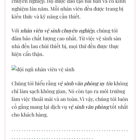
chuyên nghiệp. Họ được đào tạo bài bản và có kinh
nghiệm lâu năm. Mỗi nhân viên đều được trang bị
kiến thức và kỹ năng cần thiết.
Với
nhân viên vệ sinh chuyên nghiệp
, chúng tôi
đảm bảo chất lượng cao nhất. Từ việc vệ sinh sàn
nhà đến lau chùi thiết bị, mọi thứ đều được thực
hiện cẩn thận.
Chúng tôi hiểu rằng
vệ sinh văn phòng uy tín
không
chỉ làm sạch không gian. Nó còn tạo ra môi trường
làm việc thoải mái và an toàn. Vì vậy, chúng tôi luôn
cố gắng mang lại dịch vụ
vệ sinh văn phòng
tốt nhất
cho khách hàng.
.
.
.
.
.
.
.
.
.
.
.
.
.
.
.
.
.
.
.
.
.
.
.
.
.
.
.
.
.
.
.
.
.
.
.
.
.
.
.
.
.
.
.
.
.
.
.
.
.
.
.
.
.
.
.
.
.
.
.
.
.
.
.
.
.
.
.
.
.
.
.
.
.
.
.
.
.
.
.
.