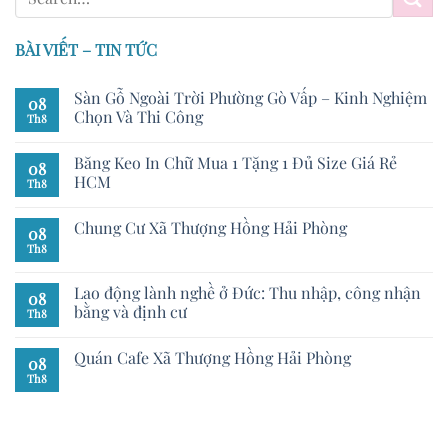
BÀI VIẾT – TIN TỨC
Sàn Gỗ Ngoài Trời Phường Gò Vấp – Kinh Nghiệm
08
Chọn Và Thi Công
Th8
Băng Keo In Chữ Mua 1 Tặng 1 Đủ Size Giá Rẻ
08
HCM
Th8
Chung Cư Xã Thượng Hồng Hải Phòng
08
Th8
Lao động lành nghề ở Đức: Thu nhập, công nhận
08
bằng và định cư
Th8
Quán Cafe Xã Thượng Hồng Hải Phòng
08
Th8