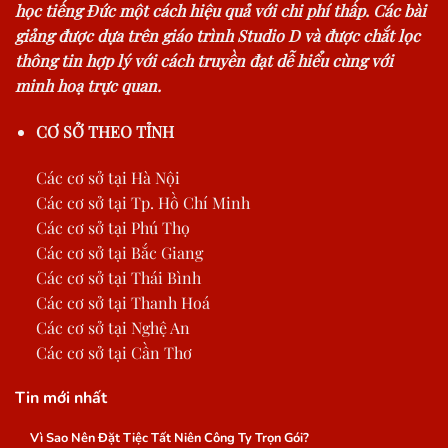
học tiếng Đức một cách hiệu quả với chi phí thấp. Các bài
giảng được dựa trên giáo trình Studio D và được chắt lọc
thông tin hợp lý với cách truyền đạt dễ hiểu cùng với
minh hoạ trực quan.
CƠ SỞ THEO TỈNH
Các cơ sở tại Hà Nội
Các cơ sở tại Tp. Hồ Chí Minh
Các cơ sở tại Phú Thọ
Các cơ sở tại Bắc Giang
Các cơ sở tại Thái Bình
Các cơ sở tại Thanh Hoá
Các cơ sở tại Nghệ An
Các cơ sở tại Cần Thơ
Tin mới nhất
Vì Sao Nên Đặt Tiệc Tất Niên Công Ty Trọn Gói?