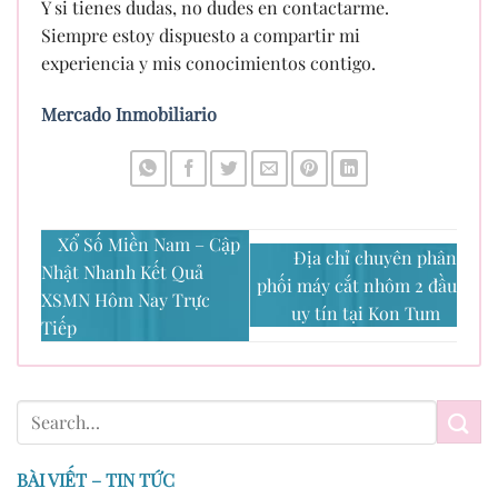
Y si tienes dudas, no dudes en contactarme.
Siempre estoy dispuesto a compartir mi
experiencia y mis conocimientos contigo.
Mercado Inmobiliario
Xổ Số Miền Nam – Cập
Địa chỉ chuyên phân
Nhật Nhanh Kết Quả
phối máy cắt nhôm 2 đầu
XSMN Hôm Nay Trực
uy tín tại Kon Tum
Tiếp
BÀI VIẾT – TIN TỨC