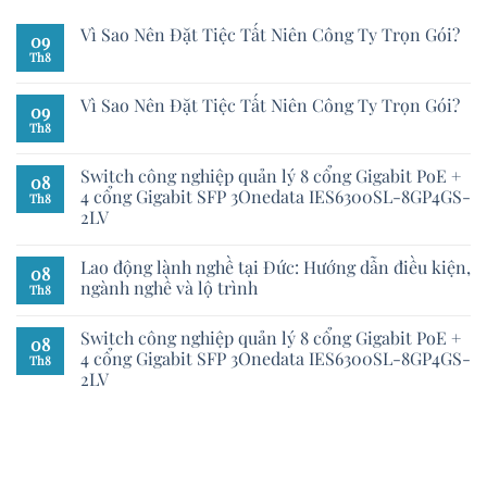
Vì Sao Nên Đặt Tiệc Tất Niên Công Ty Trọn Gói?
09
Th8
Vì Sao Nên Đặt Tiệc Tất Niên Công Ty Trọn Gói?
09
Th8
Switch công nghiệp quản lý 8 cổng Gigabit PoE +
08
4 cổng Gigabit SFP 3Onedata IES6300SL-8GP4GS-
Th8
2LV
Lao động lành nghề tại Đức: Hướng dẫn điều kiện,
08
ngành nghề và lộ trình
Th8
Switch công nghiệp quản lý 8 cổng Gigabit PoE +
08
4 cổng Gigabit SFP 3Onedata IES6300SL-8GP4GS-
Th8
2LV