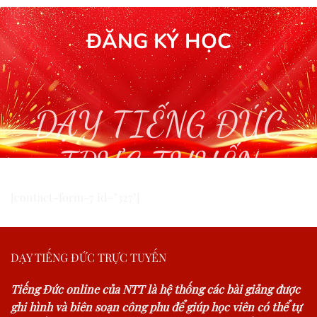
ĐĂNG KÝ HỌC
DẠY TIẾNG ĐỨC
TRỰC TUYẾN
[contact-form-7 id="327"]
DẠY TIẾNG ĐỨC TRỰC TUYẾN
Tiếng Đức online của NTT là hệ thống các bài giảng được
ghi hình và biên soạn công phu để giúp học viên có thể tự