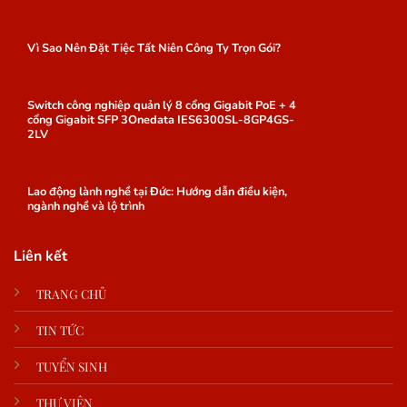
Vì Sao Nên Đặt Tiệc Tất Niên Công Ty Trọn Gói?
Switch công nghiệp quản lý 8 cổng Gigabit PoE + 4
cổng Gigabit SFP 3Onedata IES6300SL-8GP4GS-
2LV
Lao động lành nghề tại Đức: Hướng dẫn điều kiện,
ngành nghề và lộ trình
Liên kết
TRANG CHỦ
TIN TỨC
TUYỂN SINH
THƯ VIỆN