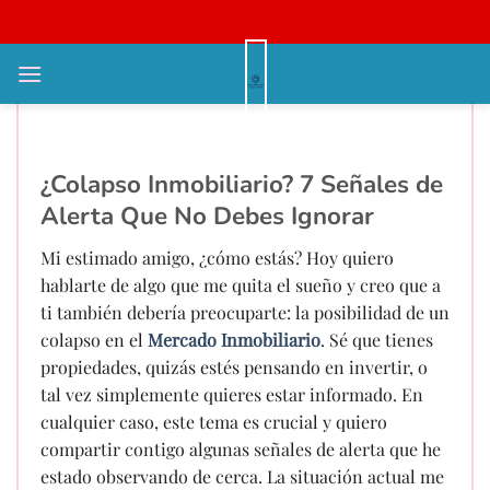
Bỏ
qua
nội
¿Colapso Inmobiliario? 7 Señales
dung
de Alerta ¡No te lo pierdas!
¿Colapso Inmobiliario? 7 Señales de
Alerta Que No Debes Ignorar
Mi estimado amigo, ¿cómo estás? Hoy quiero
hablarte de algo que me quita el sueño y creo que a
ti también debería preocuparte: la posibilidad de un
colapso en el
Mercado Inmobiliario
. Sé que tienes
propiedades, quizás estés pensando en invertir, o
tal vez simplemente quieres estar informado. En
cualquier caso, este tema es crucial y quiero
compartir contigo algunas señales de alerta que he
estado observando de cerca. La situación actual me