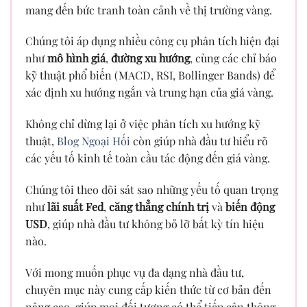
mang đến bức tranh toàn cảnh về thị trường vàng.
Chúng tôi áp dụng nhiều công cụ phân tích hiện đại
như
mô hình giá
,
đường xu hướng
, cùng các chỉ báo
kỹ thuật phổ biến (MACD, RSI, Bollinger Bands) để
xác định xu hướng ngắn và trung hạn của giá vàng.
Không chỉ dừng lại ở việc phân tích xu hướng kỹ
thuật,
Blog Ngoại Hối
còn giúp nhà đầu tư hiểu rõ
các yếu tố kinh tế toàn cầu tác động đến giá vàng.
Chúng tôi theo dõi sát sao những yếu tố quan trọng
như
lãi suất Fed
,
căng thẳng chính trị
và
biến động
USD
, giúp nhà đầu tư không bỏ lỡ bất kỳ tín hiệu
nào.
Với mong muốn phục vụ đa dạng nhà đầu tư,
chuyên mục này cung cấp kiến thức từ cơ bản đến
nâng cao, giúp mọi đối tượng có thể tiếp cận thông