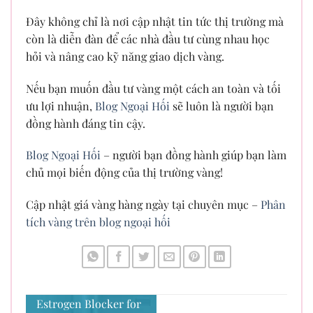
Đây không chỉ là nơi cập nhật tin tức thị trường mà
còn là diễn đàn để các nhà đầu tư cùng nhau học
hỏi và nâng cao kỹ năng giao dịch vàng.
Nếu bạn muốn đầu tư vàng một cách an toàn và tối
ưu lợi nhuận,
Blog Ngoại Hối
sẽ luôn là người bạn
đồng hành đáng tin cậy.
Blog Ngoại Hối
– người bạn đồng hành giúp bạn làm
chủ mọi biến động của thị trường vàng!
Cập nhật giá vàng hàng ngày tại chuyên mục –
Phân
tích vàng trên blog ngoại hối
Estrogen Blocker for