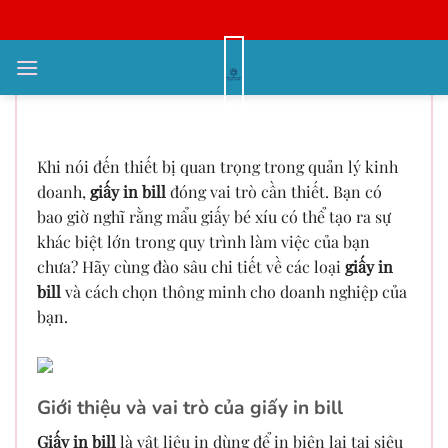
Bỏ
qua
nội
Giấy in bill là gì? Những điều bạn
dung
cần biết
Khi nói đến thiết bị quan trọng trong quản lý kinh
doanh,
giấy in bill
đóng vai trò cần thiết. Bạn có
bao giờ nghĩ rằng mẩu giấy bé xíu có thể tạo ra sự
khác biệt lớn trong quy trình làm việc của bạn
chưa? Hãy cùng đào sâu chi tiết về các loại
giấy in
bill
và cách chọn thông minh cho doanh nghiệp của
bạn.
Giới thiệu và vai trò của giấy in bill
Giấy in bill
là vật liệu in dùng để in biên lai tại siêu