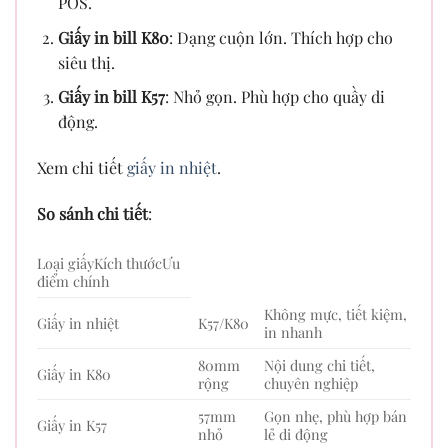
POS.
Giấy in bill K80
: Dạng cuộn lớn. Thích hợp cho
siêu thị.
Giấy in bill K57
: Nhỏ gọn. Phù hợp cho quầy di
động.
Xem chi tiết
giấy in nhiệt
.
So sánh chi tiết
:
Loại giấyKích thướcƯu
điểm chính
Không mực, tiết kiệm,
Giấy in nhiệt
K57/K80
in nhanh
80mm
Nội dung chi tiết,
Giấy in K80
rộng
chuyên nghiệp
57mm
Gọn nhẹ, phù hợp bán
Giấy in K57
nhỏ
lẻ di động