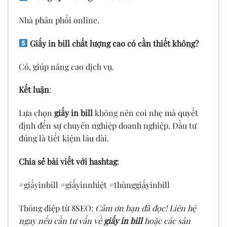
Nhà phân phối online.
Giấy in bill chất lượng cao có cần thiết không?
Có, giúp nâng cao dịch vụ.
Kết luận
:
Lựa chọn
giấy in bill
không nên coi nhẹ mà quyết
định đến sự chuyên nghiệp doanh nghiệp. Đầu tư
đúng là tiết kiệm lâu dài.
Chia sẻ bài viết với hashtag
:
#giấyinbill #giấyinnhiệt #thùnggiấyinbill
Thông điệp từ 8SEO:
Cảm ơn bạn đã đọc! Liên hệ
ngay nếu cần tư vấn về
giấy in bill
hoặc các sản