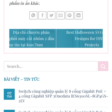
phẩm in ấn khác.
Địa chỉ chuyên phân
Best Halloween SVG
phối máy cắt nhôm 2 đầu
Designs for DIY
uy tín tại Kon Tum
Projects
BÀI VIẾT – TIN TỨC
Switch công nghiệp quản lý 8 cổng Gigabit PoE +
07
4 cổng Gigabit SFP 3Onedata IES6300SL-8GP4GS-
Th8
2LV