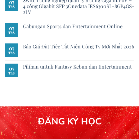
Switch công nghiệp quản lý 8 cổng Gigabit PoE +
07
4 cổng Gigabit SFP 3Onedata IES6300SL-8GP4GS-
Th8
2LV
Gabungan Sports dan Entertainment Online
07
Th8
Báo Giá Đặt Tiệc Tất Niên Công Ty Mới Nhất 2026
07
Th8
Pilihan untuk Fantasy Kebun dan Entertainment
07
Th8
ĐĂNG KÝ HỌC