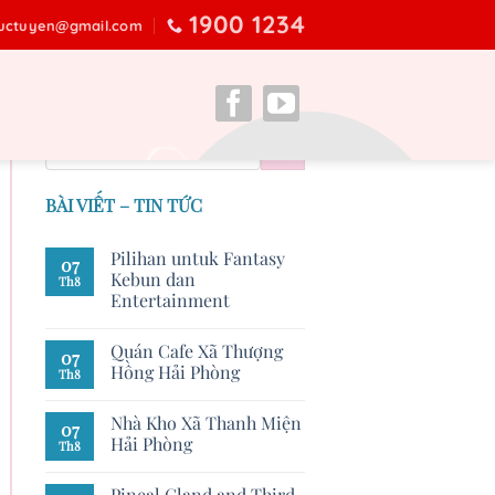
1900 1234
ructuyen@gmail.com
BÀI VIẾT – TIN TỨC
Pilihan untuk Fantasy
07
Kebun dan
Th8
Entertainment
Quán Cafe Xã Thượng
07
Hồng Hải Phòng
Th8
Nhà Kho Xã Thanh Miện
07
Hải Phòng
Th8
Pineal Gland and Third