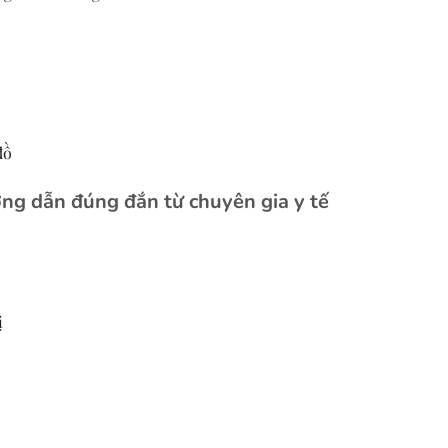
đồ
g dẫn đúng đắn từ chuyên gia y tế
ị