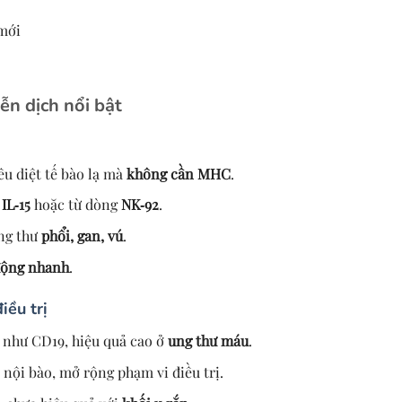
 mới
ễn dịch nổi bật
êu diệt tế bào lạ mà
không cần MHC
.
IL‑15
hoặc từ dòng
NK‑92
.
ng thư
phổi, gan, vú
.
động nhanh
.
iều trị
như CD19, hiệu quả cao ở
ung thư máu
.
nội bào, mở rộng phạm vi điều trị.