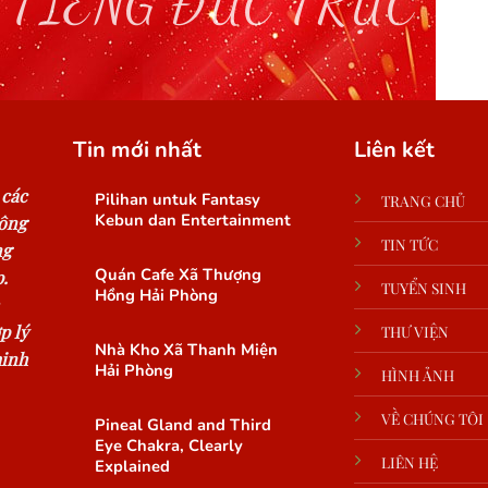
 TIẾNG ĐỨC TRỰC T
Tin mới nhất
Liên kết
 các
Pilihan untuk Fantasy
TRANG CHỦ
Kebun dan Entertainment
công
TIN TỨC
ng
Quán Cafe Xã Thượng
.
TUYỂN SINH
Hồng Hải Phòng
p lý
THƯ VIỆN
Nhà Kho Xã Thanh Miện
minh
Hải Phòng
HÌNH ẢNH
VỀ CHÚNG TÔI
Pineal Gland and Third
Eye Chakra, Clearly
LIÊN HỆ
Explained