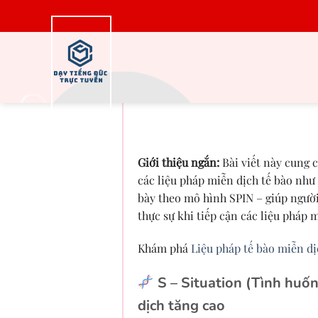
Bỏ
qua
nội
dung
Tìm hiểu các liệ
vaccine DC: Xu hướn
Giới thiệu ngắn:
Bài viết này cung c
các liệu pháp miễn dịch tế bào như
bày theo mô hình SPIN – giúp người
thực sự khi tiếp cận các liệu pháp m
Khám phá
Liệu pháp tế bào miễn d
S – Situation (Tình huống
dịch tăng cao