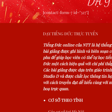
DẠY
[contact-form-7 id="327"]
DẠY TIẾNG ĐỨC TRỰC TUYẾN
Tiếng Đức online của NTT là hệ thống
bài giảng được ghi hình và biên soạn 
phu để giúp học viên có thể tự học tiế
Đức một cách hiệu quả với chi phí thấp
Các bài giảng được dựa trên giáo trình
Studio D và được chắt lọc thông tin hợ
với cách truyền đạt dễ hiểu cùng với 
hoạ trực quan.
CƠ SỞ THEO TỈNH
Các cơ sở tại Hà Nội