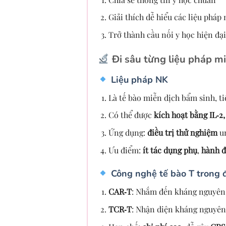
Giải thích dễ hiểu các liệu pháp
Trở thành cầu nối y học hiện đại
Đi sâu từng liệu pháp mi
Liệu pháp NK
Là tế bào miễn dịch bẩm sinh, ti
Có thể được
kích hoạt bằng IL‑2, 
Ứng dụng:
điều trị thử nghiệm
u
Ưu điểm:
ít tác dụng phụ
,
hành 
Công nghệ tế bào T trong đ
CAR‑T
: Nhắm đến kháng nguyên 
TCR‑T
: Nhận diện kháng nguyên 