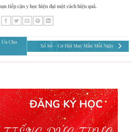
ạn tiếp cận y học hiện đại một cách hiệu quả.
i Ưu Cho
Xổ Số – Cơ Hội May Mắn Mỗi Ngày
ĐĂNG KÝ HỌC