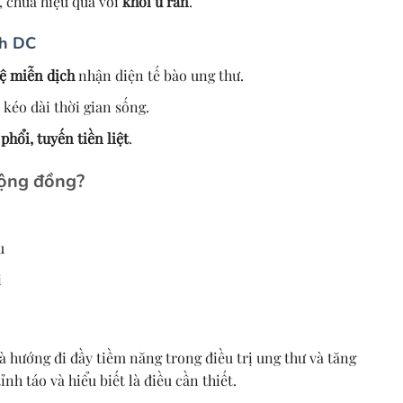
, chưa hiệu quả với
khối u rắn
.
ch DC
ệ miễn dịch
nhận diện tế bào ung thư.
, kéo dài thời gian sống.
phổi, tuyến tiền liệt
.
ộng đồng?
u
i
à hướng đi đầy tiềm năng trong điều trị ung thư và tăng
nh táo và hiểu biết là điều cần thiết.