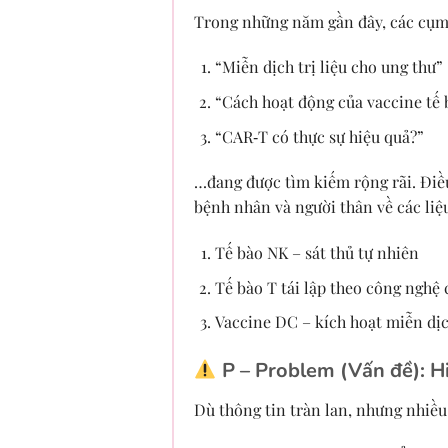
Trong những năm gần đây, các cụm
“Miễn dịch trị liệu cho ung thư”
“Cách hoạt động của vaccine tế
“CAR‑T có thực sự hiệu quả?”
…đang được tìm kiếm rộng rãi. Điề
bệnh nhân và người thân về các liệ
Tế bào NK – sát thủ tự nhiên
Tế bào T tái lập theo công nghệ 
Vaccine DC – kích hoạt miễn dị
P – Problem (Vấn đề):
Hi
Dù thông tin tràn lan, nhưng nhiều