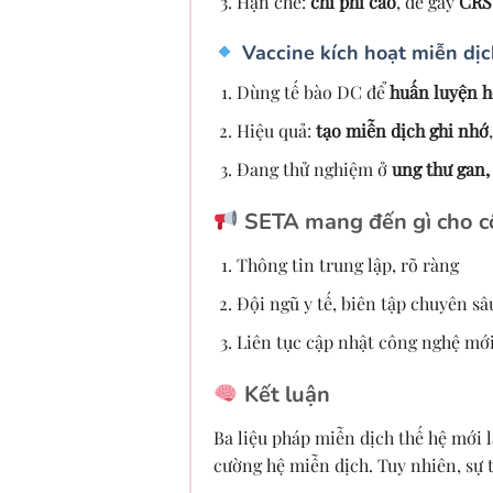
Hạn chế:
chi phí cao
, dễ gây
CRS
Vaccine kích hoạt miễn dị
Dùng tế bào DC để
huấn luyện h
Hiệu quả:
tạo miễn dịch ghi nhớ
Đang thử nghiệm ở
ung thư gan, 
SETA mang đến gì cho c
Thông tin trung lập, rõ ràng
Đội ngũ y tế, biên tập chuyên sâ
Liên tục cập nhật công nghệ mớ
Kết luận
Ba liệu pháp miễn dịch thế hệ mới l
cường hệ miễn dịch. Tuy nhiên, sự tỉ