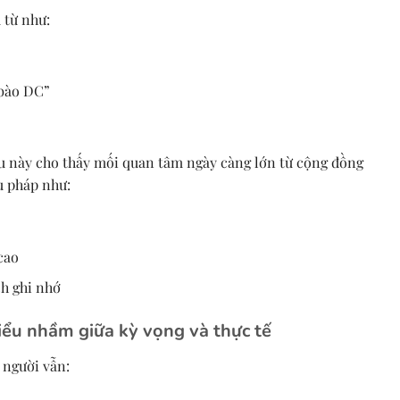
 từ như:
 bào DC”
u này cho thấy mối quan tâm ngày càng lớn từ cộng đồng
u pháp như:
cao
ch ghi nhớ
ểu nhầm giữa kỳ vọng và thực tế
 người vẫn: