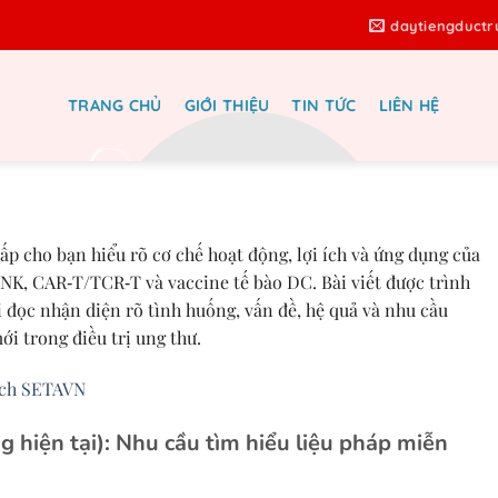
daytiengduct
TRANG CHỦ
GIỚI THIỆU
TIN TỨC
LIÊN HỆ
u pháp tế bào miễn dịch NK, T và
g mới trong y học ung thư hiện đại
ấp cho bạn hiểu rõ cơ chế hoạt động, lợi ích và ứng dụng của
 NK, CAR‑T/TCR‑T và vaccine tế bào DC. Bài viết được trình
 đọc nhận diện rõ tình huống, vấn đề, hệ quả và nhu cầu
ới trong điều trị ung thư.
ịch SETAVN
 hiện tại):
Nhu cầu tìm hiểu liệu pháp miễn