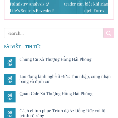
Palmistry Analysis &
trader cần biết khi giao
Life’s Secrets Revealed!
dịch Forex
BÀI VIẾT – TIN TỨC
Chung Cư Xã Thượng Hồng Hải Phòng
08
Th8
Lao động lành nghề ở Đức: Thu nhập, công nhận
08
bằng và định cư
Th8
Quán Cafe Xã Thượng Hồng Hải Phòng
08
Th8
Cách chinh phục Trình độ A2 tiếng Đức với lộ
08
trình rõ ràng
Th8