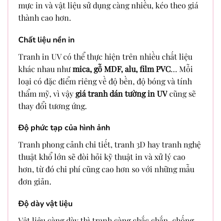
mực in và vật liệu sử dụng càng nhiều, kéo theo giá
thành cao hơn.
Chất liệu nền in
Tranh in UV có thể thực hiện trên nhiều chất liệu
khác nhau như
mica, gỗ MDF, alu, film PVC
… Mỗi
loại có đặc điểm riêng về độ bền, độ bóng và tính
thẩm mỹ, vì vậy
giá tranh dán tường in UV
cũng sẽ
thay đổi tương ứng.
Độ phức tạp của hình ảnh
Tranh phong cảnh chi tiết, tranh 3D hay tranh nghệ
thuật khổ lớn sẽ đòi hỏi kỹ thuật in và xử lý cao
hơn, từ đó chi phí cũng cao hơn so với những mẫu
đơn giản.
Độ dày vật liệu
Vật liệu càng dày thì tranh càng chắc chắn, chống