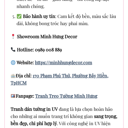
nhanh chóng.
Bảo hành uy tín
: Cam kết độ bền, màu sắc lâu
dài, không bong tróc hay phai màu.
Showroom Minh Hưng Decor
Hotline: 0989 008 889
Website:
https://minhhungdecor.com
Địa chỉ:
170 Phạm Phú Thứ, Phường Bảy Hiền,
TpHCM
Fanpage:
Tranh Treo Tường Minh Hưng
Tranh dán tường in UV
đang là lựa chọn hoàn hảo
cho những ai muốn trang trí không gian
sang trọng,
bền đẹp, chi phí hợp lý
. Với công nghệ in UV hiện