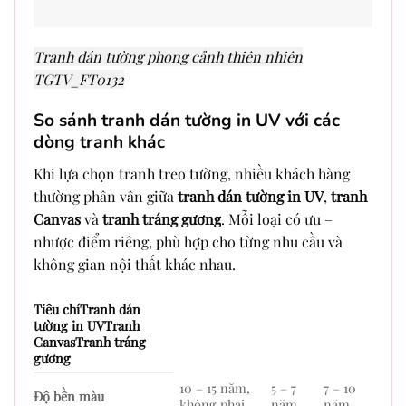
Tranh dán tường phong cảnh thiên nhiên
TGTV_FT0132
So sánh tranh dán tường in UV với các
dòng tranh khác
Khi lựa chọn tranh treo tường, nhiều khách hàng
thường phân vân giữa
tranh dán tường in UV
,
tranh
Canvas
và
tranh tráng gương
. Mỗi loại có ưu –
nhược điểm riêng, phù hợp cho từng nhu cầu và
không gian nội thất khác nhau.
Tiêu chíTranh dán
tường in UVTranh
CanvasTranh tráng
gương
10 – 15 năm,
5 – 7
7 – 10
Độ bền màu
không phai
năm
năm