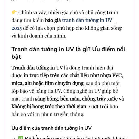
Chính vì vậy, nhiều gia chủ và chủ công trình
đang tìm kiếm
báo giá
tranh dán tường in UV
2025
để có lựa chọn phù hợp cho không gian sống
và kinh doanh của mình.
Tranh dán tường in UV là gì? Ưu điểm nổi
bật
Tranh dán tường in UV
là dòng tranh hiện đại
được
in trực tiếp trên các chất liệu như nhựa PVC,
mica, alu hoặc film chuyên dụng
, sau đó phủ một
lớp bảo vệ bằng tia UV. Công nghệ in UV giúp bề
mặt tranh
sáng bóng, bền màu, chống trầy xước và
không bị bong tróc theo thời gian
, vượt trội hơn
hẳn so với in phun truyền thống.
Ưu điểm của tranh dán tường in UV
Độ bền màu cao
: Giữ màu sắc tươi mới, không