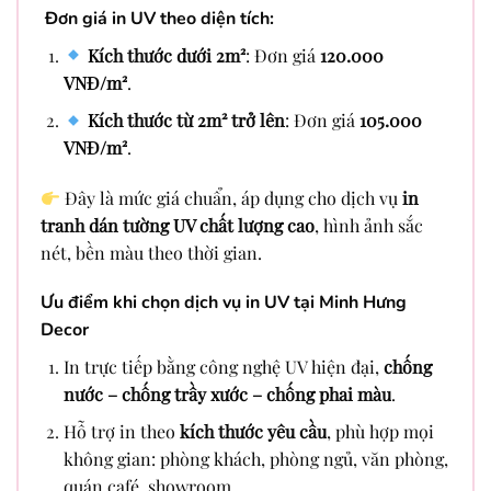
Đơn giá in UV theo diện tích:
Kích thước dưới 2m²
: Đơn giá
120.000
VNĐ/m²
.
Kích thước từ 2m² trở lên
: Đơn giá
105.000
VNĐ/m²
.
Đây là mức giá chuẩn, áp dụng cho dịch vụ
in
tranh dán tường UV chất lượng cao
, hình ảnh sắc
nét, bền màu theo thời gian.
Ưu điểm khi chọn dịch vụ in UV tại Minh Hưng
Decor
In trực tiếp bằng công nghệ UV hiện đại,
chống
nước – chống trầy xước – chống phai màu
.
Hỗ trợ in theo
kích thước yêu cầu
, phù hợp mọi
không gian: phòng khách, phòng ngủ, văn phòng,
quán café, showroom…