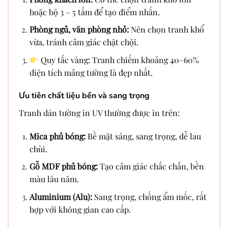
hoặc bộ 3 – 5 tấm để tạo điểm nhấn.
Phòng ngủ, văn phòng nhỏ:
Nên chọn tranh khổ
vừa, tránh cảm giác chật chội.
Quy tắc vàng: Tranh chiếm khoảng 40–60%
diện tích mảng tường là đẹp nhất.
Ưu tiên chất liệu bền và sang trọng
Tranh dán tường in UV thường được in trên:
Mica phủ bóng:
Bề mặt sáng, sang trọng, dễ lau
chùi.
Gỗ MDF phủ bóng:
Tạo cảm giác chắc chắn, bền
màu lâu năm.
Aluminium (Alu):
Sang trọng, chống ẩm mốc, rất
hợp với không gian cao cấp.