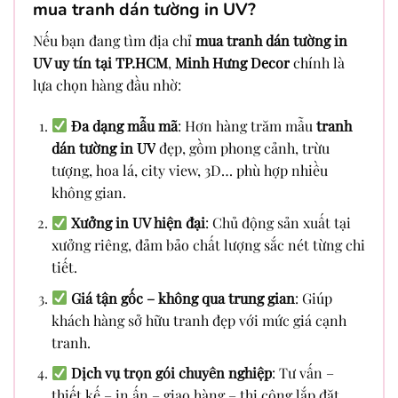
mua tranh dán tường in UV?
Nếu bạn đang tìm địa chỉ
mua tranh dán tường in
UV uy tín tại TP.HCM
,
Minh Hưng Decor
chính là
lựa chọn hàng đầu nhờ:
Đa dạng mẫu mã
: Hơn hàng trăm mẫu
tranh
dán tường in UV
đẹp, gồm phong cảnh, trừu
tượng, hoa lá, city view, 3D… phù hợp nhiều
không gian.
Xưởng in UV hiện đại
: Chủ động sản xuất tại
xưởng riêng, đảm bảo chất lượng sắc nét từng chi
tiết.
Giá tận gốc – không qua trung gian
: Giúp
khách hàng sở hữu tranh đẹp với mức giá cạnh
tranh.
Dịch vụ trọn gói chuyên nghiệp
: Tư vấn –
thiết kế – in ấn – giao hàng – thi công lắp đặt