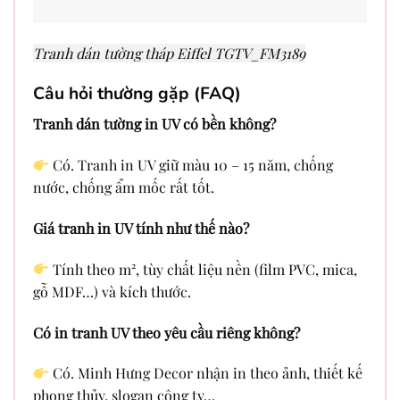
Tranh dán tường tháp Eiffel TGTV_FM3189
Câu hỏi thường gặp (FAQ)
Tranh dán tường in UV có bền không?
Có. Tranh in UV giữ màu 10 – 15 năm, chống
nước, chống ẩm mốc rất tốt.
Giá tranh in UV tính như thế nào?
Tính theo m², tùy chất liệu nền (film PVC, mica,
gỗ MDF…) và kích thước.
Có in tranh UV theo yêu cầu riêng không?
Có. Minh Hưng Decor nhận in theo ảnh, thiết kế
phong thủy, slogan công ty…