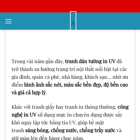
Bỏ
qua
nội
Báo Giá Tranh Dán Tường In UV
dung
Mới Nhất 2025 – Đẹp, Bền, Giá
Tốt
Trong vài năm gần đây,
tranh dán tường in UV
đã
trở thành xu hướng trang trí nội thất nổi bật tại các
gia đình, quán cà phê, nhà hàng, khách sạn… nhờ ưu
điểm
hình ảnh sắc nét, màu sắc bền đẹp, độ bền cao
và giá cả hợp lý
.
Khác với tranh giấy hay tranh in thông thường,
công
nghệ in UV
sử dụng mực in chuyên dụng được sấy
khô ngay lập tức bằng tia UV, giúp bề mặt
tranh
sáng bóng, chống nước, chống trầy xước
và
giữ màu lên đến hàng chục năm.