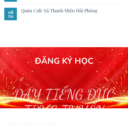
Quán Cafe Xã Thanh Miện Hải Phòng
08
Th8
ĐĂNG KÝ HỌC
DẠY TIẾNG ĐỨC
TRỰC TUYẾN
[contact-form-7 id="327"]