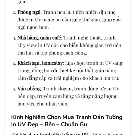
gian.
Phòng ngủ
: Tranh hoa lá, thiên nhiên dịu nhẹ
được in UV mang lại cảm giác thư giãn, giúp giấc
ngủ ngon hơn.
Nhà hàng, quán café
: Tranh nghệ thuật, tranh
city view in UV độc đáo biến không gian trở nên
thu hút và tạo phong cách riêng.
Khách sạn, homestay
: Lựa chọn tranh in UV sang
trọng, đồng bộ với thiết kế nội thất giúp nâng
tầm đẳng cấp và trải nghiệm cho khách lưu trú.
Văn phòng
: Tranh slogan, tranh động lực in UV
bền đẹp, truyền cảm hứng và tăng năng lượng
làm việc cho nhân viên.
Kinh Nghiệm Chọn Mua Tranh Dán Tường
In UV Đẹp – Bền – Chuẩn Gu
Khi lựa chọn
tranh dán tường in UV
, không chỉ quan