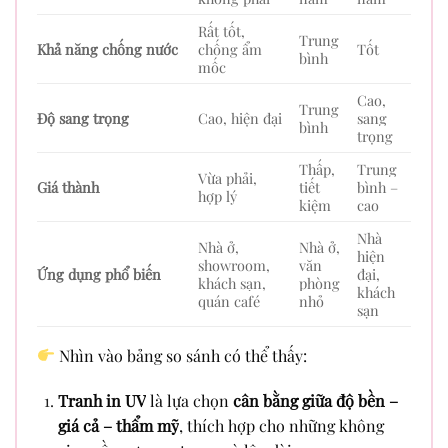
Rất tốt,
Trung
Khả năng chống nước
chống ẩm
Tốt
bình
mốc
Cao,
Trung
Độ sang trọng
Cao, hiện đại
sang
bình
trọng
Thấp,
Trung
Vừa phải,
Giá thành
tiết
bình –
hợp lý
kiệm
cao
Nhà
Nhà ở,
Nhà ở,
hiện
showroom,
văn
Ứng dụng phổ biến
đại,
khách sạn,
phòng
khách
quán café
nhỏ
sạn
Nhìn vào bảng so sánh có thể thấy:
Tranh in UV
là lựa chọn
cân bằng giữa độ bền –
giá cả – thẩm mỹ
, thích hợp cho những không