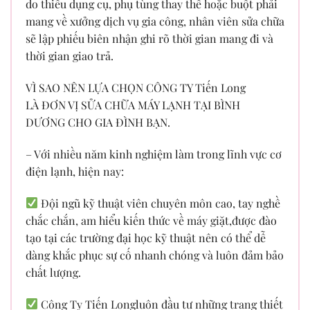
do thiếu dụng cụ, phụ tùng thay thế hoặc buột phải
mang về xưởng dịch vụ gia công, nhân viên sửa chữa
sẽ lập phiếu biên nhận ghi rõ thời gian mang đi và
thời gian giao trả.
VÌ SAO NÊN LỰA CHỌN CÔNG TY Tiến Long
LÀ ĐƠN VỊ SỬA CHỮA MÁY LẠNH TẠI BÌNH
DƯƠNG CHO GIA ĐÌNH BẠN.
– Với nhiều năm kinh nghiệm làm trong lĩnh vực cơ
điện lạnh, hiện nay:
Đội ngũ kỹ thuật viên chuyên môn cao, tay nghề
chắc chắn, am hiểu kiến thức về máy giặt,được đào
tạo tại các trường đại học kỹ thuật nên có thể dễ
dàng khắc phục sự cố nhanh chóng và luôn đảm bảo
chất lượng.
Công Ty Tiến Longluôn đầu tư những trang thiết