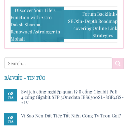
Discover Your Life’s
Forum Backlinks
Function with Astro
SEO:In-Depth Roadmap
Daksh Sharma,
covering Online Link
Renowned Astrologer in
Strategies
Mohali
BÀI VIẾT – TIN TỨC
Switch công nghiệp quản lý 8 cổng Gigabit PoE +
08
4 cổng Gigabit SFP 3Onedata IES6300SL-8GP4GS-
Th8
2LV
Vì Sao Nên Đặt Tiệc Tất Niên Công Ty Trọn Gói?
08
Th8