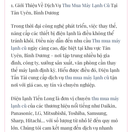
1. Giới Thiệu Về Dịch Vụ
Thu Mua Máy Lạnh Cũ
Tại
Tân Uyên, Bình Dương
Trong thời đại công nghệ phát triển, việc thay thế,
nâng cấp các thiết bị điện lạnh là điều không thể
tránh khỏi. Điều này dẫn đến nhu cầu
Thu mua máy
lạnh cũ
ngày càng cao, đặc biệt tại khu vực Tân
Uyên, Bình Dương – nơi tập trung nhiều hộ gia
đình, công ty, xưởng sản xuất, văn phòng cần thay
thế máy lạnh định kỳ. Hiểu được điều đó, Điện lạnh
Tấn Tài cung cấp dịch vụ
thu mua máy lạnh cũ
tận
nơi với giá cao, uy tín và chuyên nghiệp.
Điện lạnh Tiến Long là đơn vị chuyên
thu mua máy
lạnh cũ
của các thương hiệu nổi tiếng như Daikin,
Panasonic, LG, Mitsubishi, Toshiba, Samsung,
Sharp, Hitachi… với số lượng từ nhỏ lẻ đến quy mô
lớn. Chúng tôi cam kết mang đến dịch vụ nhanh