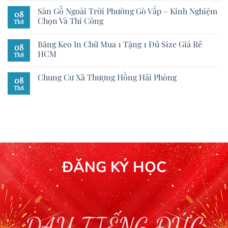
Sàn Gỗ Ngoài Trời Phường Gò Vấp – Kinh Nghiệm
08
Chọn Và Thi Công
Th8
Băng Keo In Chữ Mua 1 Tặng 1 Đủ Size Giá Rẻ
08
HCM
Th8
Chung Cư Xã Thượng Hồng Hải Phòng
08
Th8
ĐĂNG KÝ HỌC
DẠY TIẾNG ĐỨC