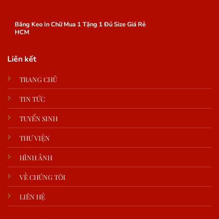
Băng Keo In Chữ Mua 1 Tặng 1 Đủ Size Giá Rẻ
HCM
Liên kết
TRANG CHỦ
TIN TỨC
TUYỂN SINH
THƯ VIỆN
HÌNH ẢNH
VỀ CHÚNG TÔI
LIÊN HỆ