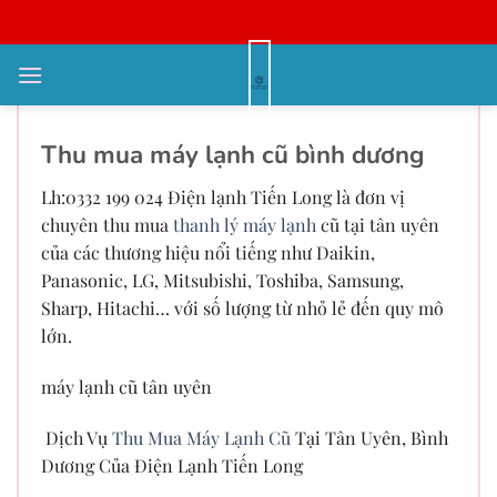
Bỏ
qua
nội
Thu Mua Máy Lạnh Cũ
dung
Thu mua máy lạnh cũ bình dương
Lh:0332 199 024 Điện lạnh Tiến Long là đơn vị
chuyên thu mua
thanh lý máy lạnh
cũ tại tân uyên
của các thương hiệu nổi tiếng như Daikin,
Panasonic, LG, Mitsubishi, Toshiba, Samsung,
Sharp, Hitachi… với số lượng từ nhỏ lẻ đến quy mô
lớn.
máy lạnh cũ tân uyên
Dịch Vụ
Thu Mua Máy Lạnh Cũ
Tại Tân Uyên, Bình
Dương Của Điện Lạnh Tiến Long