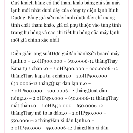
Quý khách hàng có thể tham khảo bảng giá sửa máy
lạnh mới nhất dưới đây của công ty điện lạnh Bình
Dương. Bảng giá sửa máy lạnh dưới đây chỉ mang
tính chất tham khảo, giá cả phụ thuộc vào từng tình
trạng hư hỏng và các chi tiết hư hỏng của máy lạnh
mới giá chính xác nhất.
Diễn giảiCông suấtĐơn giáBảo hànhSửa board máy
lạnh1.0 – 2.0HP500.000 – 650.0006-12 thángThay
Kapa tụ 2 chân1.0 – 2.0HP400.000 – 600.0006 -12
thángThay kapa tụ 3 chân1.0 – 2.0HP500.000 –
650.0006-12 thángQuạt dàn lạnh1.0 –
2.0HP600.000 – 700.0006-12 thángQuạt dàn
nóng1.0 – 2.0HP450.000 – 650.0006-12 thángThay
mắt thần1.0 – 2.0HP450.000 – 650.0006-12
thángThay mô tơ lá đảo1.0 – 2.0HP350.000 –
550.0006-12 thángHàn xì dàn lạnh1.0 –
2.0HP350.000 – 550.0006-12 thángHàn xì dàn