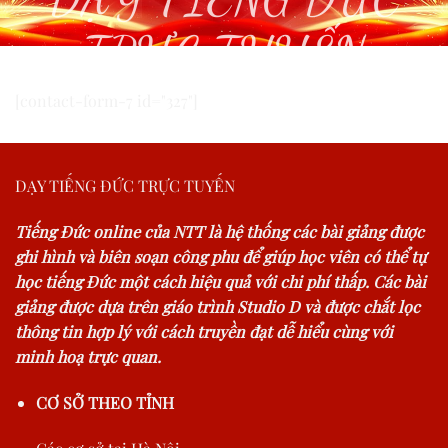
TRỰC TUYẾN
[contact-form-7 id="327"]
DẠY TIẾNG ĐỨC TRỰC TUYẾN
Tiếng Đức online của NTT là hệ thống các bài giảng được
ghi hình và biên soạn công phu để giúp học viên có thể tự
học tiếng Đức một cách hiệu quả với chi phí thấp. Các bài
giảng được dựa trên giáo trình Studio D và được chắt lọc
thông tin hợp lý với cách truyền đạt dễ hiểu cùng với
minh hoạ trực quan.
CƠ SỞ THEO TỈNH