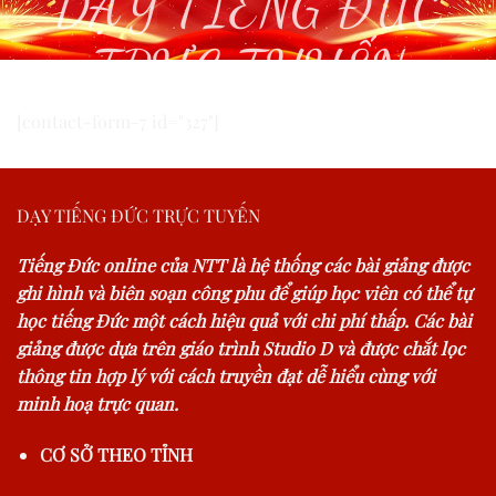
DẠY TIẾNG ĐỨC
TRỰC TUYẾN
[contact-form-7 id="327"]
DẠY TIẾNG ĐỨC TRỰC TUYẾN
Tiếng Đức online của NTT là hệ thống các bài giảng được
ghi hình và biên soạn công phu để giúp học viên có thể tự
học tiếng Đức một cách hiệu quả với chi phí thấp. Các bài
giảng được dựa trên giáo trình Studio D và được chắt lọc
thông tin hợp lý với cách truyền đạt dễ hiểu cùng với
minh hoạ trực quan.
CƠ SỞ THEO TỈNH