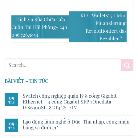
KI E-Wallets: 50 Mio.
Dịch Vụ Sửa Chữa Cửa
Finanzierung!
Cuốn Tại Hải Phòng- 24h
Revolutioniert das
096.726.5854
Bezahlen?
BÀI VIẾT – TIN TỨC
Switch công nghiệp quản lý 8 cổng Gigabit
09
Ethernet + 4 cổng Gigabit SFP 3Onedata
Th8
IES6300SL-8GT4GS-2LV
Lao động lành nghề ở Đức: Thu nhập, công nhận
09
bằng và định cư
Th8