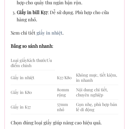
hợp cho quầy thu ngân bận rộn.
Giấy in bill K57
: Dễ sử dụng. Phù hợp cho cửa
hàng nhỏ.
Xem chi tiết
giấy in nhiệt
.
Bảng so sánh nhanh
:
Loại giấyKích thướcƯu
điểm chính
Không mực, tiết kiệm,
Giấy in nhiệt
K57/K80
in nhanh
80mm
Nội dung chi tiết,
Giấy in K80
rộng
chuyên nghiệp
57mm
Gọn nhẹ, phù hợp bán
Giấy in K57
nhỏ
lẻ di động
Chọn đúng loại giấy giúp nâng cao hiệu quả.