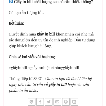
Giấy in bill chất lượng cao có cần thiết không?
Có, tạo ấn tượng tốt.
Kết luận
:
Quyết định mua
giấy in bill
không nên coi nhẹ mà
tác động lớn đến uy tín doanh nghiệp. Đầu tư đúng
giúp khách hàng hài lòng.
Chia sẻ bài viết với hashtag
:
#giấyinbill #giấyinnhiệt #thùnggiấyinbill
Thông điệp từ 8SEO:
Cảm ơn bạn đã đọc! Liên hệ
ngay nếu cần tư vấn về
giấy in bill
hoặc các sản
phẩm in ấn khác.