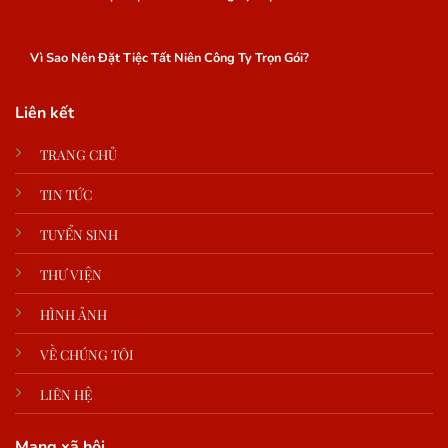
Vì Sao Nên Đặt Tiệc Tất Niên Công Ty Trọn Gói?
Liên kết
TRANG CHỦ
TIN TỨC
TUYỂN SINH
THƯ VIỆN
HÌNH ẢNH
VỀ CHÚNG TÔI
LIÊN HỆ
Mạng xã hội