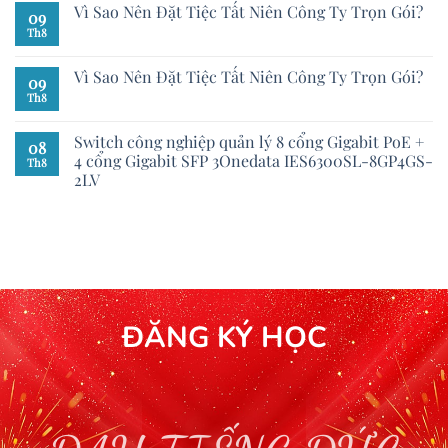
Vì Sao Nên Đặt Tiệc Tất Niên Công Ty Trọn Gói?
09
Th8
Vì Sao Nên Đặt Tiệc Tất Niên Công Ty Trọn Gói?
09
Th8
Switch công nghiệp quản lý 8 cổng Gigabit PoE +
08
4 cổng Gigabit SFP 3Onedata IES6300SL-8GP4GS-
Th8
2LV
ĐĂNG KÝ HỌC