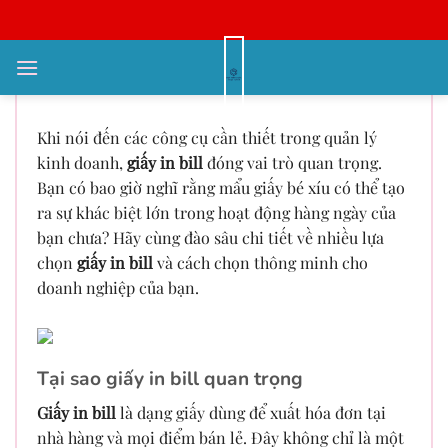
Bỏ
qua
nội
Khám phá chi tiết về giấy in bill
dung
Khi nói đến các công cụ cần thiết trong quản lý
kinh doanh,
giấy in bill
đóng vai trò quan trọng.
Bạn có bao giờ nghĩ rằng mẩu giấy bé xíu có thể tạo
ra sự khác biệt lớn trong hoạt động hàng ngày của
bạn chưa? Hãy cùng đào sâu chi tiết về nhiều lựa
chọn
giấy in bill
và cách chọn thông minh cho
doanh nghiệp của bạn.
Tại sao giấy in bill quan trọng
Giấy in bill
là dạng giấy dùng để xuất hóa đơn tại
nhà hàng và mọi điểm bán lẻ. Đây không chỉ là một