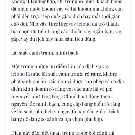
Không ít trường hợp, chỉ trong 10 phút, khách hàng
đã nhận được khoản vay về tài khoản mà không cần
phải đến trực tiếp quầy giao dịch hay mất thời gian
chờ đợi. Nhờ vậy, ting ting
vay icloud
đã trở thành
lựa chọn ưu tiên trong các khoản vay ngắn hạn, vay
gấp, vay du lịch hay mua sắm tiêu dùng.
Lãi suất cạnh tranh, minh bạch
Một trong những ưu điểm lớn của dịch vụ
vay
icloud
là mức lãi suất cạnh tranh, rõ ràng, không
phát sinh phí ẩn. Các đơn vị được cấp phép và có địa
điểm kinh doanh rõ ràng với các mức lãi và phí
niêm yết như TingTing iCloud hoạt động theo
nguyên tắc minh bạch, cung cấp bảng biểu rõ ràng
về lãi suất, phí dịch vụ ngay từ ban đầu giúp khách
hàng dễ dàng so sánh và lựa chọn phù hợp.
Điều này đặc biệt quan trọng trong bối cảnh thị