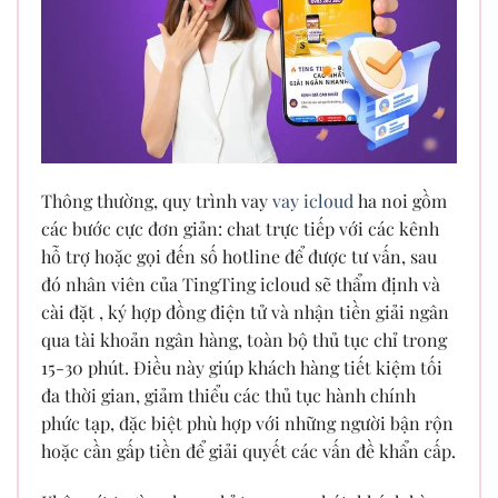
Thông thường, quy trình vay
vay icloud
ha noi gồm
các bước cực đơn giản: chat trực tiếp với các kênh
hỗ trợ hoặc gọi đến số hotline để được tư vấn, sau
đó nhân viên của TingTing icloud sẽ thẩm định và
cài đặt , ký hợp đồng điện tử và nhận tiền giải ngân
qua tài khoản ngân hàng, toàn bộ thủ tục chỉ trong
15-30 phút. Điều này giúp khách hàng tiết kiệm tối
đa thời gian, giảm thiểu các thủ tục hành chính
phức tạp, đặc biệt phù hợp với những người bận rộn
hoặc cần gấp tiền để giải quyết các vấn đề khẩn cấp.