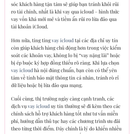
sóc khách hàng tận tâm sẽ giúp bạn tránh khỏi rủi
ro tài chính, nhất là khi vay qua icloud – hình thức
vay vốn khá mới mẻ và tiềm ẩn rủi ro lừa đảo qua
tài khoản iCloud.
Hơn nữa, ting ting
vay icloud
tại các địa chỉ uy tín
còn giúp khách hàng chủ động hơn trong việc kiểm
soát các khoản vay, không lo bị “vay nặng lãi” hoặc
bị ép buộc ký hợp đồng thiếu rõ ràng. Khi lựa chọn
vay icloud
hà nội đúng chuẩn, bạn còn có thể yên
tâm về tính bảo mật thông tin cá nhân, tránh rò rỉ
dữ liệu hoặc bị lừa đảo qua mạng.
Cuối cùng, thị trường ngày càng cạnh tranh, các
dịch vụ
vay icloud
uy tín thường sẽ đi kèm theo các
chính sách hỗ trợ khách hàng tốt như tư vấn miễn
phí, hướng dẫn thủ tục hay các chương trình ưu đãi
theo từng thời điểm. Đây chính là lý do khiến nhiều