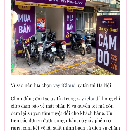
Vì sao nên lựa chọn
vay iCloud
uy tín tại Hà Nội
Chọn đúng đối tác uy tín trong
vay icloud
không chỉ
giúp đảm bảo về mặt pháp lý và quyền lợi mà còn
đem lại sự yên tâm tuyệt đối cho khách hàng. Ưu
tiên các đơn vị được công nhận, có giấy phép rõ
ràng, cam kết về lãi suất minh bạch và dịch vụ chăm