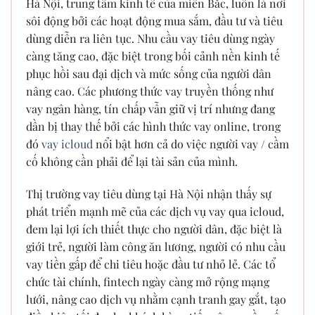
Hà Nội, trung tâm kinh tế của miền Bắc, luôn là nơi
sôi động bởi các hoạt động mua sắm, đầu tư và tiêu
dùng diễn ra liên tục. Nhu cầu vay tiêu dùng ngày
càng tăng cao, đặc biệt trong bối cảnh nền kinh tế
phục hồi sau đại dịch và mức sống của người dân
nâng cao. Các phương thức vay truyền thống như
vay ngân hàng, tín chấp vẫn giữ vị trí nhưng đang
dần bị thay thế bởi các hình thức vay online, trong
đó
vay icloud
nổi bật hơn cả do việc người vay / cầm
cố không cần phải để lại tài sản của mình.
Thị trường vay tiêu dùng tại Hà Nội nhận thấy sự
phát triển mạnh mẽ của các dịch vụ vay qua icloud,
đem lại lợi ích thiết thực cho người dân, đặc biệt là
giới trẻ, người làm công ăn lương, người có nhu cầu
vay tiền gấp để chi tiêu hoặc đầu tư nhỏ lẻ. Các tổ
chức tài chính, fintech ngày càng mở rộng mạng
lưới, nâng cao dịch vụ nhằm cạnh tranh gay gắt, tạo