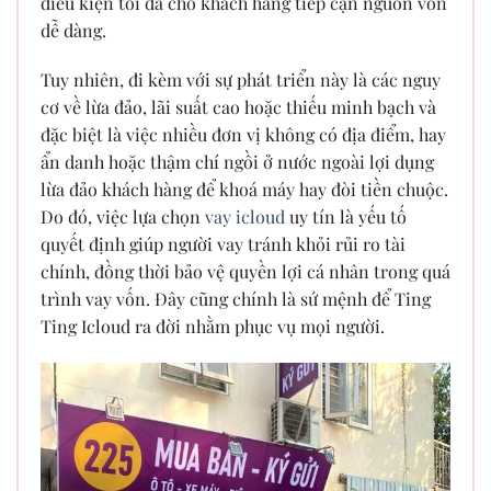
điều kiện tối đa cho khách hàng tiếp cận nguồn vốn
dễ dàng.
Tuy nhiên, đi kèm với sự phát triển này là các nguy
cơ về lừa đảo, lãi suất cao hoặc thiếu minh bạch và
đặc biệt là việc nhiều đơn vị không có địa điểm, hay
ẩn danh hoặc thậm chí ngồi ở nước ngoài lợi dụng
lừa đảo khách hàng để khoá máy hay đòi tiền chuộc.
Do đó, việc lựa chọn
vay icloud
uy tín là yếu tố
quyết định giúp người vay tránh khỏi rủi ro tài
chính, đồng thời bảo vệ quyền lợi cá nhân trong quá
trình vay vốn. Đây cũng chính là sứ mệnh để Ting
Ting Icloud ra đời nhằm phục vụ mọi người.