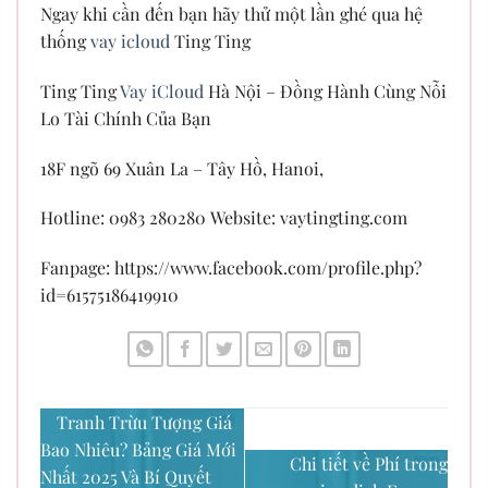
Ngay khi cần đến bạn hãy thử một lần ghé qua hệ
thống
vay icloud
Ting Ting
Ting Ting
Vay iCloud
Hà Nội – Đồng Hành Cùng Nỗi
Lo Tài Chính Của Bạn
18F ngõ 69 Xuân La – Tây Hồ, Hanoi,
Hotline: 0983 280280 Website: vaytingting.com
Fanpage: https://www.facebook.com/profile.php?
id=61575186419910
Tranh Trừu Tượng Giá
Bao Nhiêu? Bảng Giá Mới
Chi tiết về Phí trong
Nhất 2025 Và Bí Quyết