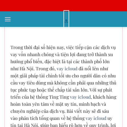
Bỏ
qua
nội
Ting Ting iCloud – Hệ thống vay
dung
icloud uy tín tại Hà Nội
Trong thời đại số hiện nay, việc tiếp cận các dịch vụ
vay vốn nhanh chóng và tiện lợi đang trở thành xu
hướng phổ biến, đặc biệt là tại các thành phố lớn
như Hà Nội. Trong đó,
vay icloud
đã nổi lên như
một giải pháp tài chính tối ưu cho người dân có nhu
cầu vay tiêu dùng mà không cần phải qua những thủ
tục phức tạp hoặc thế chấp tài sản lớn. Với sự phát
triển của hệ thống Ting Ting
vay icloud
, khách hàng
hoàn toàn yên tâm về mặt uy tín, minh bạch và
chuyên nghiệp của dịch vụ. Bài viết này sẽ đi sâu
vào phân tích tổng quan về hệ thống
vay icloud
uy
tín tại Hà Nội, giúp bạn hiểu rõ hơn về quy trình, lợi