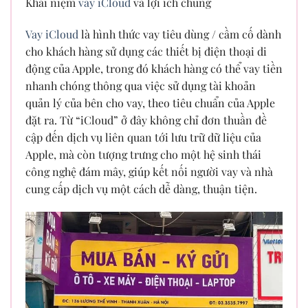
Khái niệm
vay iCloud
và lợi ích chung
Vay iCloud
là hình thức vay tiêu dùng / cầm cố dành
cho khách hàng sử dụng các thiết bị điện thoại di
động của Apple, trong đó khách hàng có thể vay tiền
nhanh chóng thông qua việc sử dụng tài khoản
quản lý của bên cho vay, theo tiêu chuẩn của Apple
đặt ra. Từ “iCloud” ở đây không chỉ đơn thuần đề
cập đến dịch vụ liên quan tới lưu trữ dữ liệu của
Apple, mà còn tượng trưng cho một hệ sinh thái
công nghệ đám mây, giúp kết nối người vay và nhà
cung cấp dịch vụ một cách dễ dàng, thuận tiện.