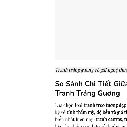
Tranh tráng gương cô gái nghệ thu
So Sánh Chi Tiết Giữ
Tranh Tráng Gương
Lựa chọn loại
tranh treo tường đẹp
kỹ về
tính thẩm mỹ, độ bền và giá 
biến nhất hiện nay:
tranh canvas
,
t
lựa sản phẩm phù hợp với không gi