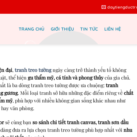
daytiengduct
TRANG CHỦ
GIỚI THIỆU
TIN TỨC
LIÊN HỆ
g Tranh Treo Tường Phổ Biến –
ầu, Tráng Gương Nên Chọn Gì?
ện đại
,
tranh treo tường
ngày càng trở thành yếu tố không
uật, thể hiện
gu thẩm mỹ, cá tính và phong thủy
của gia chủ.
nhất là ba dòng tranh treo tường được ưa chuộng:
tranh
ng gương
. Mỗi loại tranh sở hữu những đặc điểm riêng về
chất
hẩm mỹ
, phù hợp với nhiều không gian sống khác nhau như
 hay văn phòng.
or
sẽ cùng bạn
so sánh chi tiết tranh canvas, tranh sơn dầu
 dàng đưa ra lựa chọn tranh treo tường phù hợp nhất với
nhu