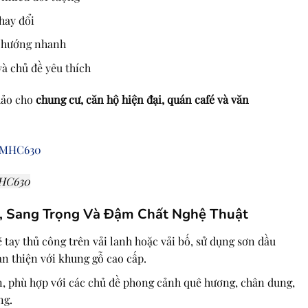
hay đổi
u hướng nhanh
à chủ đề yêu thích
hảo cho
chung cư, căn hộ hiện đại, quán café và văn
MHC630
n, Sang Trọng Và Đậm Chất Nghệ Thuật
tay thủ công trên vải lanh hoặc vải bố, sử dụng sơn dầu
n thiện với khung gỗ cao cấp.
, phù hợp với các chủ đề phong cảnh quê hương, chân dung,
ng.