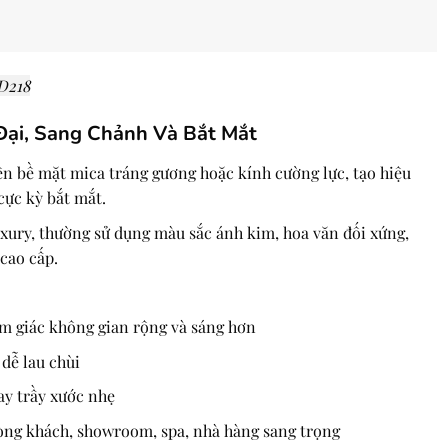
D218
Đại, Sang Chảnh Và Bắt Mắt
ên bề mặt mica tráng gương hoặc kính cường lực, tạo hiệu
cực kỳ bắt mắt.
uxury, thường sử dụng màu sắc ánh kim, hoa văn đối xứng,
cao cấp.
ảm giác không gian rộng và sáng hơn
dễ lau chùi
y trầy xước nhẹ
òng khách, showroom, spa, nhà hàng sang trọng