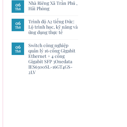
Nhà Riêng Xã Trần Phú ,
06
Hải Phòng
Th8
Trình độ A2 tiếng Đức:
06
Lộ trình học, kỹ năng và
Th8
ứng dụng thực tế
Switch công nghiệp
06
quản lý 16 cổng Gigabit
Th8
Ethernet + 4 cổng
Gigabit SFP 3Onedata
IES6300SL-16GT4GS-
2LV