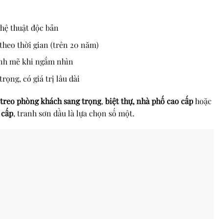
hệ thuật độc bản
heo thời gian (trên 20 năm)
nh mẽ khi ngắm nhìn
ọng, có giá trị lâu dài
 treo phòng khách sang trọng
,
biệt thự, nhà phố cao cấp
hoặc
 cấp
, tranh sơn dầu là lựa chọn số một.