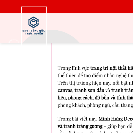
Bỏ
qua
nội
dung
So Sánh Các Dòn
Canvas, Sơn D
Trong lĩnh vực
trang trí nội thất hi
thể thiếu để tạo điểm nhấn nghệ th
Trên thị trường hiện nay, nổi bật 
canvas
,
tranh sơn dầu
và
tranh trá
liệu, phong cách, độ bền và tính t
phòng khách, phòng ngủ, cầu thang
Trong bài viết này,
Minh Hưng Dec
và tranh tráng gương
– giúp bạn dễ