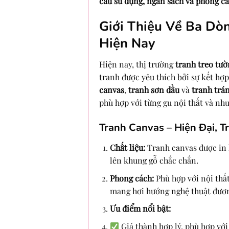
cầu sử dụng, ngân sách và phong cá
Giới Thiệu Về Ba Dò
Hiện Nay
Hiện nay, thị trường
tranh treo tườ
tranh được yêu thích bởi sự kết hợ
canvas
,
tranh sơn dầu
và
tranh trá
phù hợp với từng gu nội thất và nh
Tranh Canvas – Hiện Đại, T
Chất liệu:
Tranh canvas được in k
lên khung gỗ chắc chắn.
Phong cách:
Phù hợp với nội thất
mang hơi hướng nghệ thuật đươn
Ưu điểm nổi bật:
Giá thành hợp lý, phù hợp với