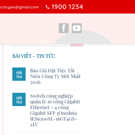
1900 1234
ructuyen@gmail.com
BÀI VIẾT – TIN TỨC
Báo Giá Đặt Tiệc Tất
06
Niên Công Ty Mới Nhất
Th8
2026
Switch công nghiệp
06
quản lý 16 cổng Gigabit
Th8
Ethernet + 4 cổng
Gigabit SFP 3Onedata
IES6300SL-16GT4GS-
2LV