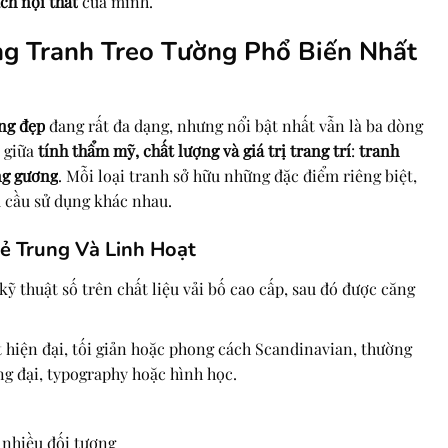
ch nội thất
của mình.
ng Tranh Treo Tường Phổ Biến Nhất
ng đẹp
đang rất đa dạng, nhưng nổi bật nhất vẫn là ba dòng
p giữa
tính thẩm mỹ, chất lượng và giá trị trang trí
:
tranh
ng gương
. Mỗi loại tranh sở hữu những đặc điểm riêng biệt,
u cầu sử dụng khác nhau.
rẻ Trung Và Linh Hoạt
ỹ thuật số trên chất liệu vải bố cao cấp, sau đó được căng
 hiện đại, tối giản hoặc phong cách Scandinavian, thường
g đại, typography hoặc hình học.
 nhiều đối tượng