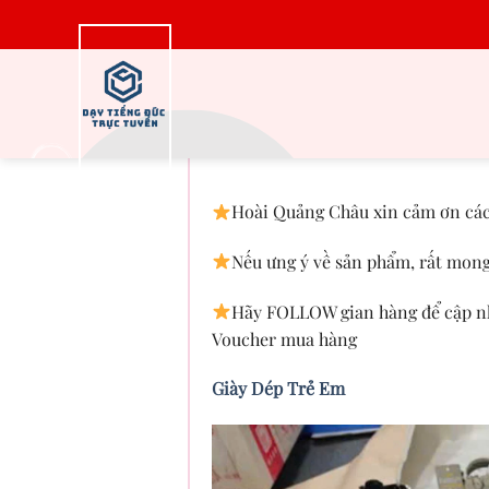
Bỏ
qua
nội
dung
Giày Dép
Hoài Quảng Châu xin cảm ơn các
Nếu ưng ý về sản phẩm, rất mong
Hãy FOLLOW gian hàng để cập nh
Voucher mua hàng
Giày Dép Trẻ Em