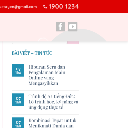
1900 1234
ructuyen@gmail.com
BÀI VIẾT – TIN TỨC
Hiburan Seru dan
07
Pengalaman Main
Th8
Online yang
Mengasyikkan
Trình độ A2 tiếng Đức:
07
Lộ trình học, kỹ năng và
Th8
ứng dụng thực tế
Kombinasi Tepat untuk
07
Menikmati Dunia dan
Th8