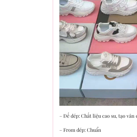
– Đế dép: Chất liệu cao su, tạo vân
– From dép: Chuẩn