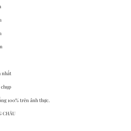
m
m
m
cm
h nhất
 chụp
ống 100% trên ảnh thực.
NG CHÂU