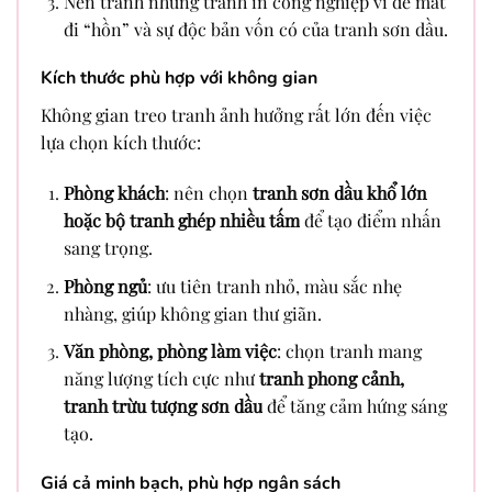
Nên tránh những tranh in công nghiệp vì dễ mất
đi “hồn” và sự độc bản vốn có của tranh sơn dầu.
Kích thước phù hợp với không gian
Không gian treo tranh ảnh hưởng rất lớn đến việc
lựa chọn kích thước:
Phòng khách
: nên chọn
tranh sơn dầu khổ lớn
hoặc bộ tranh ghép nhiều tấm
để tạo điểm nhấn
sang trọng.
Phòng ngủ
: ưu tiên tranh nhỏ, màu sắc nhẹ
nhàng, giúp không gian thư giãn.
Văn phòng, phòng làm việc
: chọn tranh mang
năng lượng tích cực như
tranh phong cảnh,
tranh trừu tượng sơn dầu
để tăng cảm hứng sáng
tạo.
Giá cả minh bạch, phù hợp ngân sách