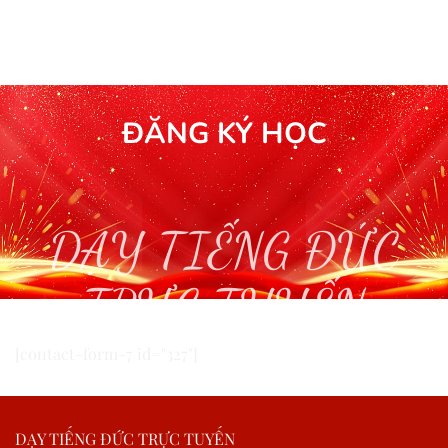
ĐĂNG KÝ HỌC
DẠY TIẾNG ĐỨC
TRỰC TUYẾN
[contact-form-7 id="327"]
DẠY TIẾNG ĐỨC TRỰC TUYẾN