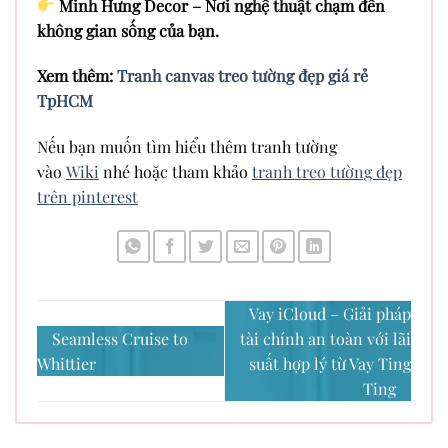
Minh Hưng Decor – Nơi nghệ thuật chạm đến
không gian sống của bạn.
Xem thêm:
Tranh canvas treo tường đẹp giá rẻ
TpHCM
Nếu bạn muốn tìm hiểu thêm tranh tường
vào
Wiki
nhé hoặc tham khảo
tranh treo tường đẹp
trên pinterest
Vay iCloud – Giải pháp
Seamless Cruise to
tài chính an toàn với lãi
Whittier
suất hợp lý từ Vay Ting
Ting