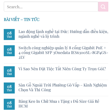
BÀI VIẾT – TIN TỨC
Lao động lành nghề tại Đức: Hướng dẫn điều kiện,
08
ngành nghề và lộ trình
Th8
Switch công nghiệp quản lý 8 cổng Gigabit PoE +
08
4 cổng Gigabit SFP 3Onedata IES6300SL-8GP4GS-
Th8
2LV
Vì Sao Nên Đặt Tiệc Tất Niên Công Ty Trọn Gói?
08
Th8
Sàn Gỗ Ngoài Trời Phường Gò Vấp – Kinh Nghiệm
08
Chọn Và Thi Công
Th8
Băng Keo In Chữ Mua 1 Tặng 1 Đủ Size Giá Rẻ
08
HCM
Th8