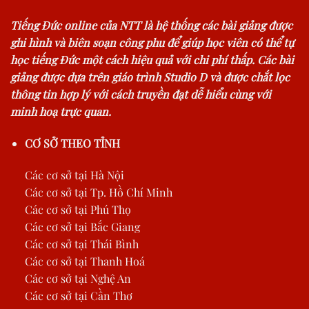
Tiếng Đức online của NTT là hệ thống các bài giảng được
ghi hình và biên soạn công phu để giúp học viên có thể tự
học tiếng Đức một cách hiệu quả với chi phí thấp. Các bài
giảng được dựa trên giáo trình Studio D và được chắt lọc
thông tin hợp lý với cách truyền đạt dễ hiểu cùng với
minh hoạ trực quan.
CƠ SỞ THEO TỈNH
Các cơ sở tại Hà Nội
Các cơ sở tại Tp. Hồ Chí Minh
Các cơ sở tại Phú Thọ
Các cơ sở tại Bắc Giang
Các cơ sở tại Thái Bình
Các cơ sở tại Thanh Hoá
Các cơ sở tại Nghệ An
Các cơ sở tại Cần Thơ