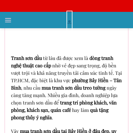
Bỏ
qua
nội
Mua Tranh Sơn Dầu Tại Bảy Hiền
dung
– Gợi Ý Địa Chỉ Uy Tín, Đẹp Và
Giá Tốt
Tranh sơn dầu
từ lâu đã được xem là
dòng tranh
nghệ thuật cao cấp
nhờ vẻ đẹp sang trọng, độ bền
vượt trội và khả năng truyền tải cảm xúc tinh tế. Tại
TP.HCM, đặc biệt là khu vực
phường Bảy Hiền – Tân
Bình
, nhu cầu
mua tranh sơn dầu treo tường
ngày
càng tăng mạnh. Nhiều gia đình, doanh nghiệp lựa
chọn tranh sơn dầu để
trang trí phòng khách, văn
phòng, khách sạn, quán café
hay làm
quà tặng
phong thủy ý nghĩa
.
Vậy
mua tranh sơn dầu tại Bảy Hiền ở đâu đẹp, uy