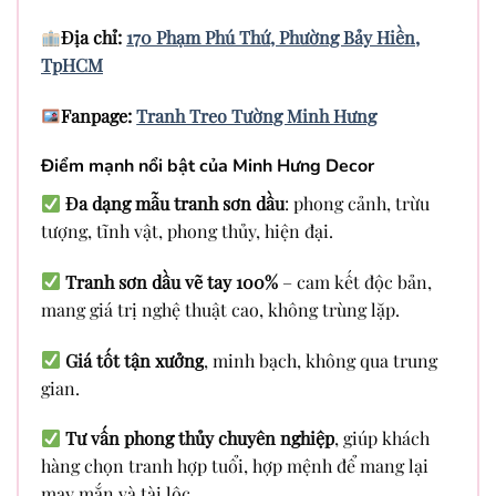
Địa chỉ:
170 Phạm Phú Thứ, Phường Bảy Hiền,
TpHCM
Fanpage:
Tranh Treo Tường Minh Hưng
Điểm mạnh nổi bật của Minh Hưng Decor
Đa dạng mẫu tranh sơn dầu
: phong cảnh, trừu
tượng, tĩnh vật, phong thủy, hiện đại.
Tranh sơn dầu vẽ tay 100%
– cam kết độc bản,
mang giá trị nghệ thuật cao, không trùng lặp.
Giá tốt tận xưởng
, minh bạch, không qua trung
gian.
Tư vấn phong thủy chuyên nghiệp
, giúp khách
hàng chọn tranh hợp tuổi, hợp mệnh để mang lại
may mắn và tài lộc.