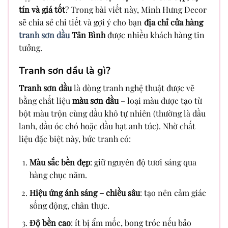
tín và giá tốt
? Trong bài viết này, Minh Hưng Decor
sẽ chia sẻ chi tiết và gợi ý cho bạn
địa chỉ cửa hàng
tranh sơn dầu
Tân Bình
được nhiều khách hàng tin
tưởng.
Tranh sơn dầu là gì?
Tranh sơn dầu
là dòng tranh nghệ thuật được vẽ
bằng chất liệu
màu sơn dầu
– loại màu được tạo từ
bột màu trộn cùng dầu khô tự nhiên (thường là dầu
lanh, dầu óc chó hoặc dầu hạt anh túc). Nhờ chất
liệu đặc biệt này, bức tranh có:
Màu sắc bền đẹp
: giữ nguyên độ tươi sáng qua
hàng chục năm.
Hiệu ứng ánh sáng – chiều sâu
: tạo nên cảm giác
sống động, chân thực.
Độ bền cao
: ít bị ẩm mốc, bong tróc nếu bảo