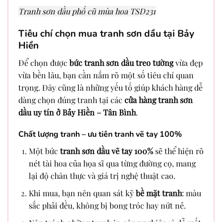
Tranh sơn dầu phố cũ mùa hoa TSD231
Tiêu chí chọn mua tranh sơn dầu tại Bảy
Hiền
Để chọn được
bức tranh sơn dầu treo tường
vừa đẹp
vừa bền lâu, bạn cần nắm rõ một số tiêu chí quan
trọng. Đây cũng là những yếu tố giúp khách hàng dễ
dàng chọn đúng tranh tại các
cửa hàng tranh sơn
dầu uy tín ở Bảy Hiền – Tân Bình
.
Chất lượng tranh – ưu tiên tranh vẽ tay 100%
Một bức
tranh sơn dầu vẽ tay 100%
sẽ thể hiện rõ
nét tài hoa của họa sĩ qua từng đường cọ, mang
lại độ chân thực và giá trị nghệ thuật cao.
Khi mua, bạn nên quan sát kỹ
bề mặt tranh
: màu
sắc phải đều, không bị bong tróc hay nứt nẻ.