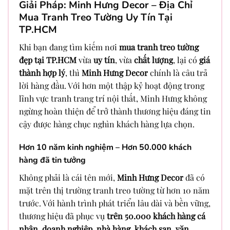
Giải Pháp: Minh Hưng Decor – Địa Chỉ
Mua Tranh Treo Tường Uy Tín Tại
TP.HCM
Khi bạn đang tìm kiếm nơi
mua tranh treo tường
đẹp tại TP.HCM
vừa
uy tín
, vừa
chất lượng
, lại có
giá
thành hợp lý
, thì
Minh Hưng Decor
chính là câu trả
lời hàng đầu. Với hơn một thập kỷ hoạt động trong
lĩnh vực tranh trang trí nội thất, Minh Hưng không
ngừng hoàn thiện để trở thành thương hiệu đáng tin
cậy được hàng chục nghìn khách hàng lựa chọn.
Hơn 10 năm kinh nghiệm – Hơn 50.000 khách
hàng đã tin tưởng
Không phải là cái tên mới,
Minh Hưng Decor
đã có
mặt trên thị trường tranh treo tường từ hơn 10 năm
trước. Với hành trình phát triển lâu dài và bền vững,
thương hiệu đã phục vụ
trên 50.000 khách hàng cá
nhân, doanh nghiệp, nhà hàng, khách sạn, văn