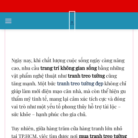
Bỏ
qua
nội
Mua Tranh Treo Tường Ở Đâu Uy
dung
Tín Tại TP.HCM – Vì Sao Nên
Chọn Minh Hưng Decor?
Ngày nay, khi chất lượng cuộc sống ngày càng nâng
cao, nhu cầu
trang trí không gian sống
bằng những
vật phẩm nghệ thuật như
tranh treo tường
cũng
tăng mạnh. Một bức
tranh treo tường đẹp
không chỉ
giúp làm mới diện mạo căn nhà, mà còn thể hiện gu
thẩm mỹ tinh tế, mang lại cảm xúc tích cực và đóng
vai trò như một yếu tố phong thủy hỗ trợ tài lộc –
sức khỏe – hạnh phúc cho gia chủ.
Tuy nhiên, giữa hàng trăm cửa hàng tranh lớn nhỏ
tại TP.HCM, việc tìm được nơi
mua tranh treo tường