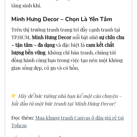
tăng sinh khí.
Minh Hưng Decor – Chọn Là Yên Tâm
Trên thị trường tranh trang trí đầy cạnh tranh tại
TP.HCM,
Minh Hưng Decor
nổi bật nhờ
sự chỉn chu
– tận tâm – đa dạng
và đặc biệt là
cam kết chất
lượng bền vững
. Không chỉ bán tranh, chúng tôi
đồng hành cùng bạn trong việc tạo nên một không
gian sống đẹp, có gu và có hồn.
Hãy để bức tường nhà bạn kể một câu chuyện –
bắt đầu từ một bức tranh tại Minh Hưng Decor!
Đọc thêm:
Mua khung tranh Canvas ở đâu giá rẻ tại
Tphcm