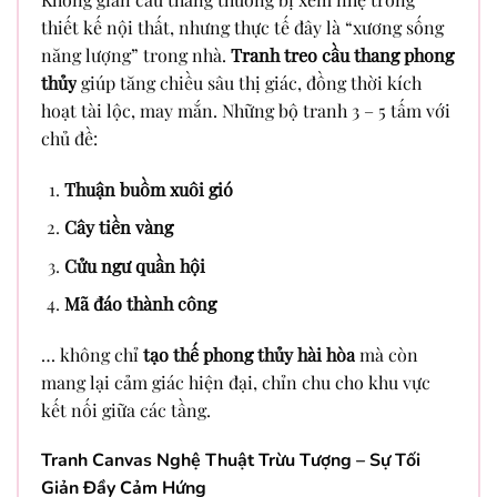
thiết kế nội thất, nhưng thực tế đây là “xương sống
năng lượng” trong nhà.
Tranh treo cầu thang phong
thủy
giúp tăng chiều sâu thị giác, đồng thời kích
hoạt tài lộc, may mắn. Những bộ tranh 3 – 5 tấm với
chủ đề:
Thuận buồm xuôi gió
Cây tiền vàng
Cửu ngư quần hội
Mã đáo thành công
… không chỉ
tạo thế phong thủy hài hòa
mà còn
mang lại cảm giác hiện đại, chỉn chu cho khu vực
kết nối giữa các tầng.
Tranh Canvas Nghệ Thuật Trừu Tượng – Sự Tối
Giản Đầy Cảm Hứng