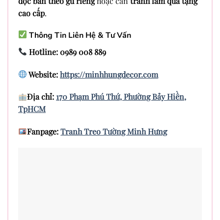
độc bản theo gu riêng
hoặc cần
tranh làm quà tặng
cao cấp
.
Thông Tin Liên Hệ & Tư Vấn
Hotline: 0989 008 889
Website:
https://minhhungdecor.com
Địa chỉ:
170 Phạm Phú Thứ, Phường Bảy Hiền,
TpHCM
Fanpage:
Tranh Treo Tường Minh Hưng