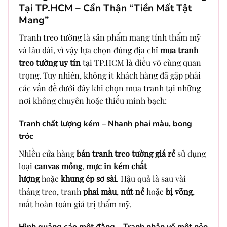
Tại TP.HCM – Cẩn Thận “Tiền Mất Tật
Mang”
Tranh treo tường là sản phẩm mang tính thẩm mỹ
và lâu dài, vì vậy lựa chọn đúng địa chỉ
mua tranh
treo tường uy tín
tại TP.HCM là điều vô cùng quan
trọng. Tuy nhiên, không ít khách hàng đã gặp phải
các vấn đề dưới đây khi chọn mua tranh tại những
nơi không chuyên hoặc thiếu minh bạch:
Tranh chất lượng kém – Nhanh phai màu, bong
tróc
Nhiều cửa hàng
bán tranh treo tường giá rẻ
sử dụng
loại
canvas mỏng
,
mực in kém chất
lượng
hoặc
khung ép sơ sài
. Hậu quả là sau vài
tháng treo, tranh
phai màu
,
nứt nẻ
hoặc
bị võng
,
mất hoàn toàn giá trị thẩm mỹ.
Hình quảng cáo một đằng – Tranh nhận về một nẻo