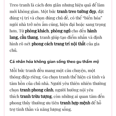
Treo tranh là cách đơn giản nhưng hiệu quả để làm
mới không gian. Một bức
tranh treo tường đẹp
, đặt
đúng vị trí và chọn đúng chủ đề, có thể “biến hóa”
ngôi nhà trở nên ấm cúng, hiện đại hoặc sang trọng
hơn. Từ
phòng khách
,
phòng ngủ
cho đến
hành
lang, cầu thang
, tranh giúp tạo điểm nhấn và định
hình rõ nét
phong cách trang trí nội thất
của gia
chủ.
Cá nhân hóa không gian sống theo gu thẩm mỹ
Mỗi bức tranh đều mang một câu chuyện, một
thông điệp riêng. Gu chọn tranh thể hiện cá tính và
tâm hồn của chủ nhà. Người yêu thiên nhiên thường
chọn
tranh phong cảnh
, người hướng nội yêu
thích
tranh trừu tượng
, còn những ai quan tâm đến
phong thủy thường ưu tiên
tranh hợp mệnh
để hỗ
trợ tinh thần và năng lượng sống.