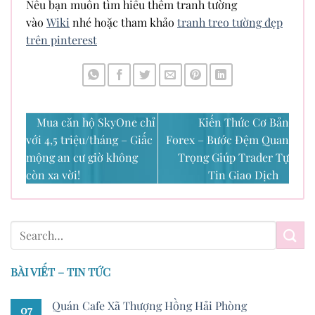
Nếu bạn muốn tìm hiểu thêm tranh tường
vào
Wiki
nhé hoặc tham khảo
tranh treo tường đẹp
trên pinterest
Mua căn hộ SkyOne chỉ
Kiến Thức Cơ Bản
với 4,5 triệu/tháng – Giấc
Forex – Bước Đệm Quan
mộng an cư giờ không
Trọng Giúp Trader Tự
còn xa vời!
Tin Giao Dịch
BÀI VIẾT – TIN TỨC
Quán Cafe Xã Thượng Hồng Hải Phòng
07