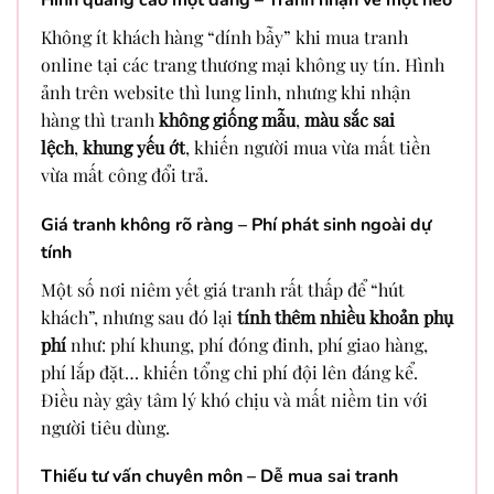
Không ít khách hàng “dính bẫy” khi mua tranh
online tại các trang thương mại không uy tín. Hình
ảnh trên website thì lung linh, nhưng khi nhận
hàng thì tranh
không giống mẫu
,
màu sắc sai
lệch
,
khung yếu ớt
, khiến người mua vừa mất tiền
vừa mất công đổi trả.
Giá tranh không rõ ràng – Phí phát sinh ngoài dự
tính
Một số nơi niêm yết giá tranh rất thấp để “hút
khách”, nhưng sau đó lại
tính thêm nhiều khoản phụ
phí
như: phí khung, phí đóng đinh, phí giao hàng,
phí lắp đặt… khiến tổng chi phí đội lên đáng kể.
Điều này gây tâm lý khó chịu và mất niềm tin với
người tiêu dùng.
Thiếu tư vấn chuyên môn – Dễ mua sai tranh