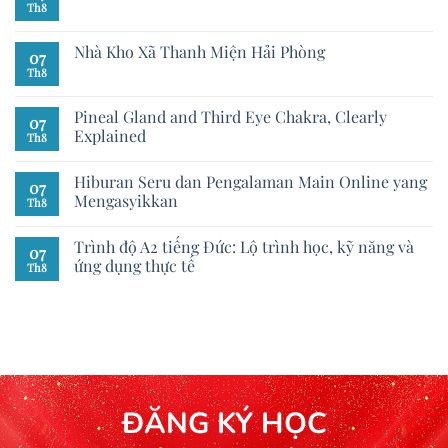
Th8
Nhà Kho Xã Thanh Miện Hải Phòng
07
Th8
Pineal Gland and Third Eye Chakra, Clearly
07
Explained
Th8
Hiburan Seru dan Pengalaman Main Online yang
07
Mengasyikkan
Th8
Trình độ A2 tiếng Đức: Lộ trình học, kỹ năng và
07
ứng dụng thực tế
Th8
ĐĂNG KÝ HỌC