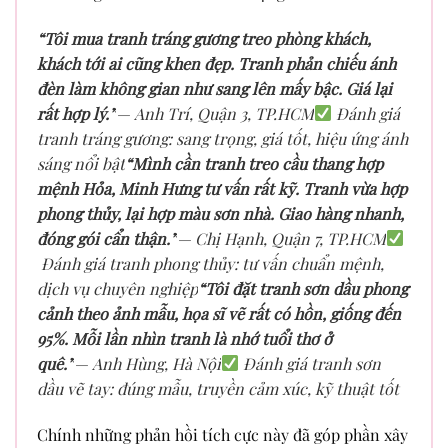
“Tôi mua tranh tráng gương treo phòng khách,
khách tới ai cũng khen đẹp. Tranh phản chiếu ánh
đèn làm không gian như sang lên mấy bậc. Giá lại
rất hợp lý.”
— Anh Trí, Quận 3, TP.HCM
Đánh giá
tranh tráng gương: sang trọng, giá tốt, hiệu ứng ánh
sáng nổi bật
“Mình cần tranh treo cầu thang hợp
mệnh Hỏa, Minh Hưng tư vấn rất kỹ. Tranh vừa hợp
phong thủy, lại hợp màu sơn nhà. Giao hàng nhanh,
đóng gói cẩn thận.”
— Chị Hạnh, Quận 7, TP.HCM
Đánh giá tranh phong thủy: tư vấn chuẩn mệnh,
dịch vụ chuyên nghiệp
“Tôi đặt tranh sơn dầu phong
cảnh theo ảnh mẫu, họa sĩ vẽ rất có hồn, giống đến
95%. Mỗi lần nhìn tranh là nhớ tuổi thơ ở
quê.”
— Anh Hùng, Hà Nội
Đánh giá tranh sơn
dầu vẽ tay: đúng mẫu, truyền cảm xúc, kỹ thuật tốt
Chính những phản hồi tích cực này đã góp phần xây