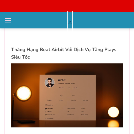
Bỏ
qua
nội
Giá tăng người nghe Airbit –
dung
0963138666
Thăng Hạng Beat Airbit Với Dịch Vụ Tăng Plays
Siêu Tốc