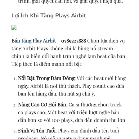
trình, giải quyết câu hỏi, và giải quyết hiệu quả.
Lợi Ích Khi Tăng Plays Airbit
Bán tăng Play Airbit
– 0789225888
Chọn lựa dịch vụ
tăng Airbit Plays không chỉ là bùng nổ stream—
chính là biến đổi hành trình nghề làm beat của bạn.
Tiếp theo là điểm mạnh nổi bật:
Nổi Bật Trong Đám Đông
: Với các beat mới hàng
ngày, Airbit là nơi thử thách. Play count cao đưa
bạn lên hàng đầu, thu hút sự chú ý.
Nâng Cao Cơ Hội Bán
: Ca sĩ thường chọn track
có plays cao. Một beat với triệu lượt nghe hấp
dẫn hơn so với 100 plays, đưa đến doanh thu lớn.
Định Vị Tên Tuổi
: Plays cao đánh dấu tên tuổi
producer. Nó mở ra networking mạnh mẽ.