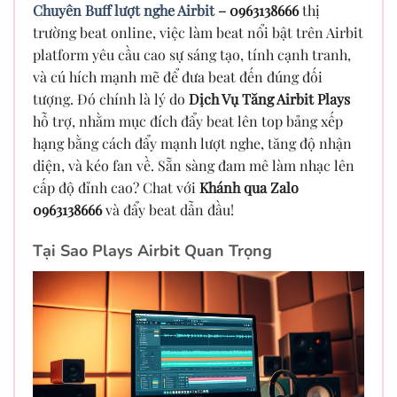
Chuyên Buff lượt nghe Airbit
– 0963138666
thị
trường beat online, việc làm beat nổi bật trên Airbit
platform yêu cầu cao sự sáng tạo, tính cạnh tranh,
và cú hích mạnh mẽ để đưa beat đến đúng đối
tượng. Đó chính là lý do
Dịch Vụ Tăng Airbit Plays
hỗ trợ, nhằm mục đích đẩy beat lên top bảng xếp
hạng bằng cách đẩy mạnh lượt nghe, tăng độ nhận
diện, và kéo fan về. Sẵn sàng đam mê làm nhạc lên
cấp độ đỉnh cao? Chat với
Khánh qua Zalo
0963138666
và đẩy beat dẫn đầu!
Tại Sao Plays Airbit Quan Trọng