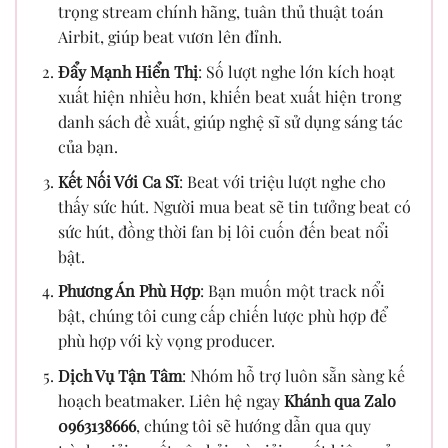
trọng stream chính hãng, tuân thủ thuật toán
Airbit, giúp beat vươn lên đỉnh.
Đẩy Mạnh Hiển Thị
: Số lượt nghe lớn kích hoạt
xuất hiện nhiều hơn, khiến beat xuất hiện trong
danh sách đề xuất, giúp nghệ sĩ sử dụng sáng tác
của bạn.
Kết Nối Với Ca Sĩ
: Beat với triệu lượt nghe cho
thấy sức hút. Người mua beat sẽ tin tưởng beat có
sức hút, đồng thời fan bị lôi cuốn đến beat nổi
bật.
Phương Án Phù Hợp
: Bạn muốn một track nổi
bật, chúng tôi cung cấp chiến lược phù hợp để
phù hợp với kỳ vọng producer.
Dịch Vụ Tận Tâm
: Nhóm hỗ trợ luôn sẵn sàng kế
hoạch beatmaker. Liên hệ ngay
Khánh qua Zalo
0963138666
, chúng tôi sẽ hướng dẫn qua quy