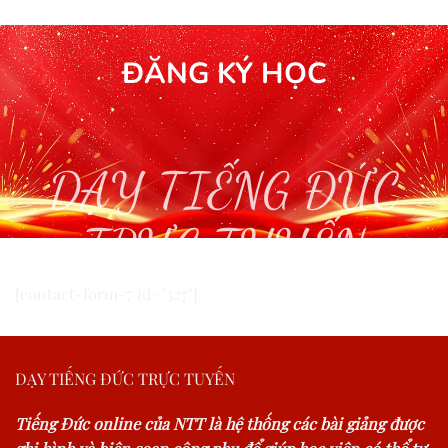
ĐĂNG KÝ HỌC
DẠY TIẾNG ĐỨC
TRỰC TUYẾN
[contact-form-7 id="327"]
DẠY TIẾNG ĐỨC TRỰC TUYẾN
Tiếng Đức online của NTT là hệ thống các bài giảng được