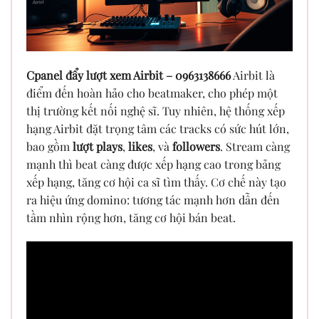
Cpanel đẩy lượt xem Airbit – 0963138666
Airbit là
điểm đến hoàn hảo cho beatmaker, cho phép một
thị trường kết nối nghệ sĩ. Tuy nhiên, hệ thống xếp
hạng Airbit đặt trọng tâm các tracks có sức hút lớn,
bao gồm
lượt plays
,
likes
, và
followers
. Stream càng
mạnh thì beat càng được xếp hạng cao trong bảng
xếp hạng, tăng cơ hội ca sĩ tìm thấy. Cơ chế này tạo
ra hiệu ứng domino: tương tác mạnh hơn dẫn đến
tầm nhìn rộng hơn, tăng cơ hội bán beat.