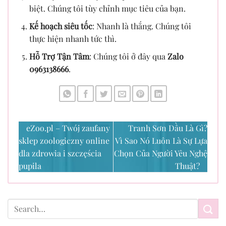
biệt. Chúng tôi tùy chỉnh mục tiêu của bạn.
Kế hoạch siêu tốc
: Nhanh là thắng. Chúng tôi
thực hiện nhanh tức thì.
Hỗ Trợ Tận Tâm
: Chúng tôi ở đây qua
Zalo
0963138666
.
eZoo.pl – Twój zaufany
Tranh Sơn Dầu Là Gì?
sklep zoologiczny online
Vì Sao Nó Luôn Là Sự Lựa
dla zdrowia i szczęścia
Chọn Của Người Yêu Nghệ
pupila
Thuật?