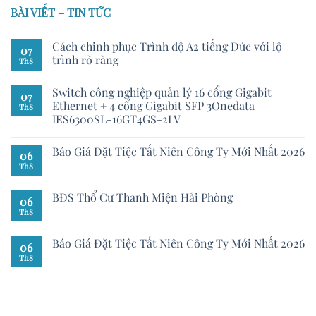
BÀI VIẾT – TIN TỨC
Cách chinh phục Trình độ A2 tiếng Đức với lộ
07
trình rõ ràng
Th8
Switch công nghiệp quản lý 16 cổng Gigabit
07
Ethernet + 4 cổng Gigabit SFP 3Onedata
Th8
IES6300SL-16GT4GS-2LV
Báo Giá Đặt Tiệc Tất Niên Công Ty Mới Nhất 2026
06
Th8
BĐS Thổ Cư Thanh Miện Hải Phòng
06
Th8
Báo Giá Đặt Tiệc Tất Niên Công Ty Mới Nhất 2026
06
Th8