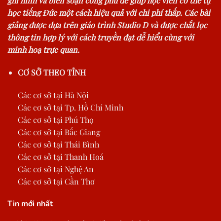
ghi hình và biên soạn công phu để giúp học viên có thể tự
học tiếng Đức một cách hiệu quả với chi phí thấp. Các bài
giảng được dựa trên giáo trình Studio D và được chắt lọc
thông tin hợp lý với cách truyền đạt dễ hiểu cùng với
minh hoạ trực quan.
CƠ SỞ THEO TỈNH
Các cơ sở tại Hà Nội
Các cơ sở tại Tp. Hồ Chí Minh
Các cơ sở tại Phú Thọ
Các cơ sở tại Bắc Giang
Các cơ sở tại Thái Bình
Các cơ sở tại Thanh Hoá
Các cơ sở tại Nghệ An
Các cơ sở tại Cần Thơ
Tin mới nhất