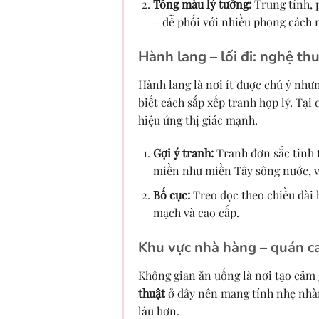
Tông màu lý tưởng:
Trung tính, 
– dễ phối với nhiều phong cách n
Hành lang – lối đi: nghệ t
Hành lang là nơi ít được chú ý như
biết cách sắp xếp tranh hợp lý. Tại
hiệu ứng thị giác mạnh.
Gợi ý tranh:
Tranh đơn sắc tinh t
miền như miền Tây sông nước, 
Bố cục:
Treo dọc theo chiều dài 
mạch và cao cấp.
Khu vực nhà hàng – quán c
Không gian ăn uống là nơi tạo cảm g
thuật
ở đây nên mang tính nhẹ nhàn
lâu hơn.