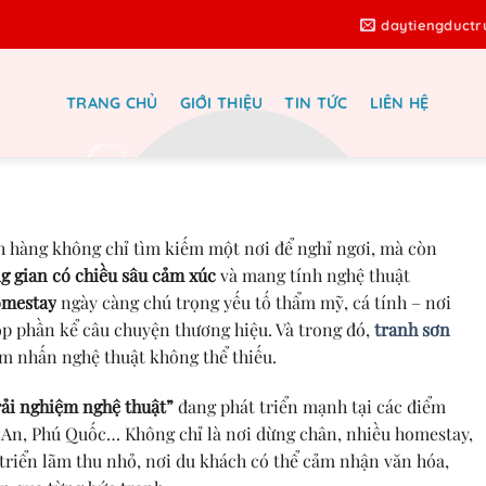
daytiengduct
TRANG CHỦ
GIỚI THIỆU
TIN TỨC
LIÊN HỆ
g Thiết Kế Khách Sạn, Homestay –
 Nghỉ Dưỡng Qua Nghệ Thuật
h hàng không chỉ tìm kiếm một nơi để nghỉ ngơi, mà còn
g gian có chiều sâu cảm xúc
và mang tính nghệ thuật
homestay
ngày càng chú trọng yếu tố thẩm mỹ, cá tính – nơi
góp phần kể câu chuyện thương hiệu. Và trong đó,
tranh sơn
m nhấn nghệ thuật không thể thiếu.
ải nghiệm nghệ thuật”
đang phát triển mạnh tại các điểm
i An, Phú Quốc… Không chỉ là nơi dừng chân, nhiều homestay,
triển lãm thu nhỏ, nơi du khách có thể cảm nhận văn hóa,