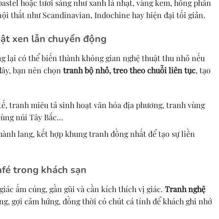
pastel hoặc tươi sáng như xanh lá nhạt, vàng kem, hồng phấn
ội thất như Scandinavian, Indochine hay hiện đại tối giản.
huật xen lẫn chuyển động
ng lại có thể biến thành không gian nghệ thuật thu nhỏ nếu
 đây, bạn nên chọn
tranh bộ nhỏ, treo theo chuỗi liên tục
, tạo
ế, tranh miêu tả sinh hoạt văn hóa địa phương, tranh vùng
vùng núi Tây Bắc…
hành lang, kết hợp khung tranh đồng nhất để tạo sự liền
afé trong khách sạn
iác ấm cúng, gần gũi và cần kích thích vị giác.
Tranh nghệ
g, gợi cảm hứng, đồng thời có chút cá tính để khách ghi nhớ