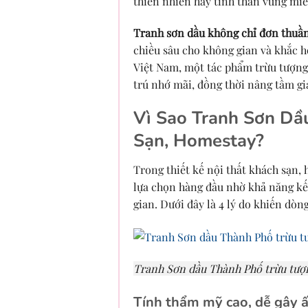
thiên nhiên hay tinh thần vùng miề
Tranh sơn dầu không chỉ đơn thuần 
chiều sâu cho không gian và khắc h
Việt Nam, một tác phẩm trừu tượng
trú nhớ mãi, đồng thời nâng tầm gi
Vì Sao Tranh Sơn Dầ
Sạn, Homestay?
Trong thiết kế nội thất khách sạn,
lựa chọn hàng đầu nhờ khả năng kết
gian. Dưới đây là 4 lý do khiến dòn
Tranh Sơn dầu Thành Phố trừu tượ
Tính thẩm mỹ cao, dễ gây 