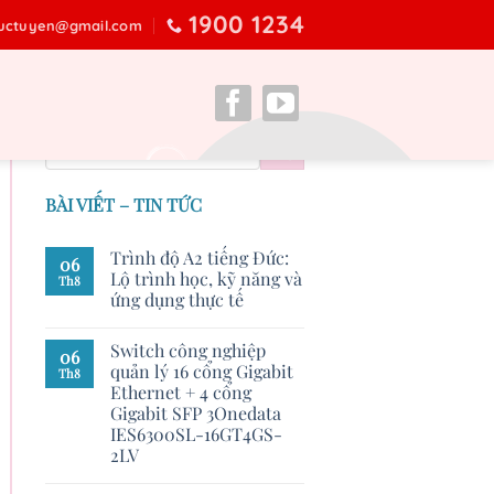
1900 1234
ructuyen@gmail.com
BÀI VIẾT – TIN TỨC
Trình độ A2 tiếng Đức:
06
Lộ trình học, kỹ năng và
Th8
ứng dụng thực tế
Switch công nghiệp
06
quản lý 16 cổng Gigabit
Th8
Ethernet + 4 cổng
Gigabit SFP 3Onedata
IES6300SL-16GT4GS-
2LV