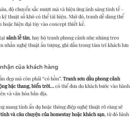
sâu, độ chuyển sắc mượt mà và hiệu ứng ánh sáng tinh tế –
kỹ thuật số khó có thể tái hiện. Nhờ đó, tranh dễ dàng thể
 hoặc hiện đại tùy vào concept thiết kế.
tại
sảnh lễ tân
, hay bộ tranh phong cảnh nhẹ nhàng treo
iểm nhấn nghệ thuật ấn tượng, ghi dấu trong tâm trí khách lưu
m nhận của khách hàng
ần đẹp mà còn phải “có hồn”.
Tranh sơn dầu phong cảnh
ộng bậc thang, biển trời…
có thể đưa du khách bước vào hành
iên và văn hóa bản địa.
ng mang tính ẩn dụ hoặc thông điệp nghệ thuật rõ ràng sẽ
tính và câu chuyện của homestay hoặc khách sạn
, từ đó hình