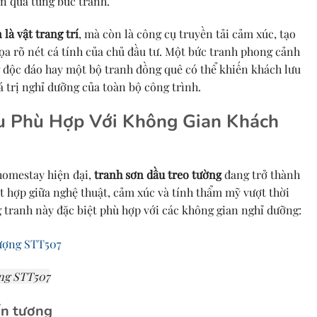
n qua từng bức tranh.
là vật trang trí
, mà còn là công cụ truyền tải cảm xúc, tạo
ọa rõ nét cá tính của chủ đầu tư. Một bức tranh phong cảnh
 độc đáo hay một bộ tranh đồng quê có thể khiến khách lưu
á trị nghỉ dưỡng của toàn bộ công trình.
u Phù Hợp Với Không Gian Khách
 homestay hiện đại,
tranh sơn dầu treo tường
đang trở thành
 hợp giữa nghệ thuật, cảm xúc và tính thẩm mỹ vượt thời
g tranh này đặc biệt phù hợp với các không gian nghỉ dưỡng:
ng STT507
ấn tượng