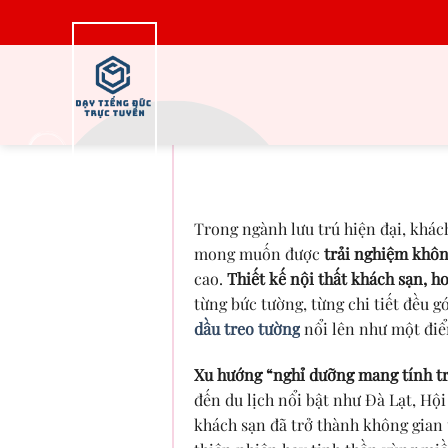
Bỏ
qua
nội
dung
Tranh Sơn Dầu Tron
Tăng Giá Trị
Trong ngành lưu trú hiện đại, khác
mong muốn được
trải nghiệm khôn
cao.
Thiết kế nội thất khách sạn, 
từng bức tường, từng chi tiết đều 
dầu treo tường
nổi lên như một điể
Xu hướng “nghỉ dưỡng mang tính tr
đến du lịch nổi bật như Đà Lạt, Hộ
khách sạn đã trở thành không gian 