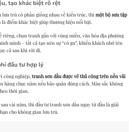
u, tạo khác biệt rõ rệt
 lưu trú có phần giống nhau về kiến trúc, thì
một bộ sưu tập
 là điểm khác biệt giúp thương hiệu nổi bật.
đề riêng, chọn tranh gắn với vùng miền, văn hóa địa phương
ính mình – tất cả tạo nên sự “có gu”, khiến khách nhớ tên
y cả sau khi rời đi.
phí đầu tư hợp lý
rí công nghiệp,
tranh sơn dầu được vẽ thủ công trên nền vải
bền hàng chục năm nếu bảo quản đúng cách. Màu sắc không
theo thời gian.
 sau vài năm, thì đầu tư tranh sơn dầu ngay từ đầu là giải
i hạn cho không gian lưu trú.