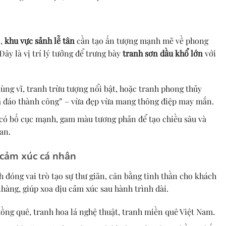
n,
khu vực sảnh lễ tân
cần tạo ấn tượng mạnh mẽ về phong
Đây là vị trí lý tưởng để trưng bày
tranh sơn dầu khổ lớn
với
ng vĩ, tranh trừu tượng nổi bật, hoặc tranh phong thủy
ã đáo thành công” – vừa đẹp vừa mang thông điệp may mắn.
có bố cục mạnh, gam màu tương phản để tạo chiều sâu và
an.
 cảm xúc cá nhân
 đóng vai trò tạo sự thư giãn, cân bằng tinh thần cho khách
hàng, giúp xoa dịu cảm xúc sau hành trình dài.
ng quê, tranh hoa lá nghệ thuật, tranh miền quê Việt Nam.