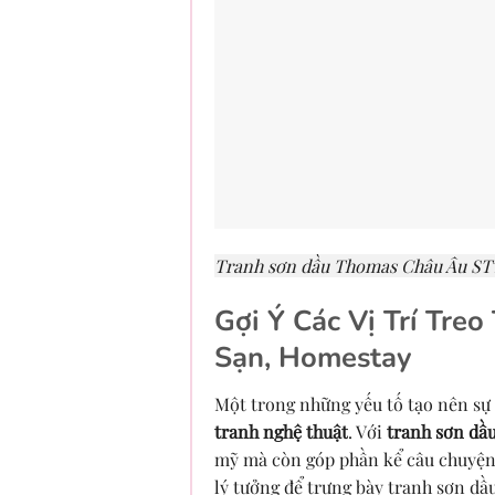
Tranh sơn dầu Thomas Châu Âu ST
Gợi Ý Các Vị Trí Tre
Sạn, Homestay
Một trong những yếu tố tạo nên sự
tranh nghệ thuật
. Với
tranh sơn dầu
mỹ mà còn góp phần kể câu chuyện 
lý tưởng để trưng bày tranh sơn dầ