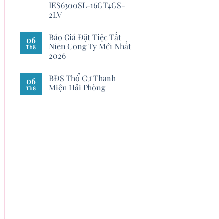
IES6300SL-16GT4GS-
2LV
Báo Giá Đặt Tiệc Tất
06
Niên Công Ty Mới Nhất
Th8
2026
BĐS Thổ Cư Thanh
06
Miện Hải Phòng
Th8