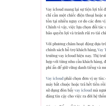
Vay icloud mang lại sự tiện lợi tối
chỉ cần một chiếc điện thoại hoặc m
tồn tại nhiều nguy cơ do các đơn v
Chính vì vậy, việc lựa chọn đối tác
bảo quyền lợi và tránh rủi ro tài ch
Với phương châm hoạt động dựa trên
chính sách hỗ trợ khách hàng,
Vay 
trường vay icloud hiện nay. Thị trườ
hợp với từng nhu cầu khách hàng, đ
phí ẩn để giữ vững danh tiếng và 
Vay icloud
phải chọn đơn vị uy tín:
máy bắt chuộc hoặc trả hết tiền rồi
sử dụng đòn bẩy
vay icloud
mà người
đáng tin cậy cho việc ra đời hệ thố