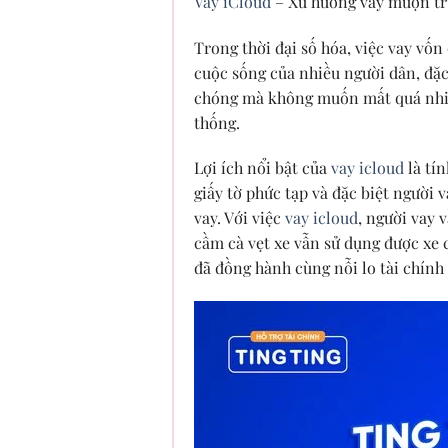
Vay iCloud
– Xu hướng vay mượn trự
Trong thời đại số hóa, việc vay vố
cuộc sống của nhiều người dân, đặc 
chóng mà không muốn mất quá nhiều
thống.
Lợi ích nổi bật của
vay icloud
là tín
giấy tờ phức tạp và đặc biệt người 
vay. Với việc
vay icloud
, người vay 
cầm cà vẹt xe vẫn sử dụng được xe c
đã đồng hành cùng nỗi lo tài chính