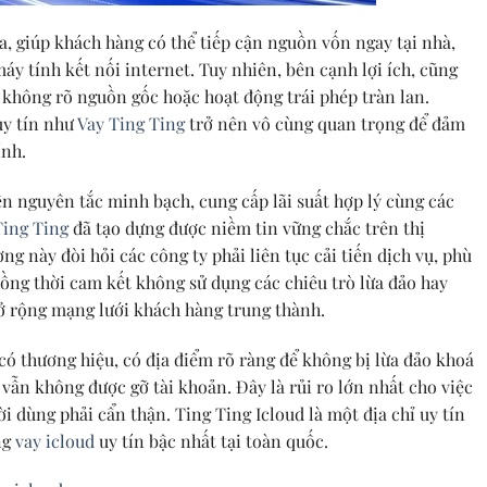
 đa, giúp khách hàng có thể tiếp cận nguồn vốn ngay tại nhà,
áy tính kết nối internet. Tuy nhiên, bên cạnh lợi ích, cũng
ị không rõ nguồn gốc hoặc hoạt động trái phép tràn lan.
 uy tín như
Vay Ting Ting
trở nên vô cùng quan trọng để đảm
ính.
 nguyên tắc minh bạch, cung cấp lãi suất hợp lý cùng các
Ting Ting
đã tạo dựng được niềm tin vững chắc trên thị
ng này đòi hỏi các công ty phải liên tục cải tiến dịch vụ, phù
ồng thời cam kết không sử dụng các chiêu trò lừa đảo hay
mở rộng mạng lưới khách hàng trung thành.
 có thương hiệu, có địa điểm rõ ràng để không bị lừa đảo khoá
 vẫn không được gỡ tài khoản. Đây là rủi ro lớn nhất cho việc
 dùng phải cẩn thận. Ting Ting Icloud là một địa chỉ uy tín
ng
vay icloud
uy tín bậc nhất tại toàn quốc.