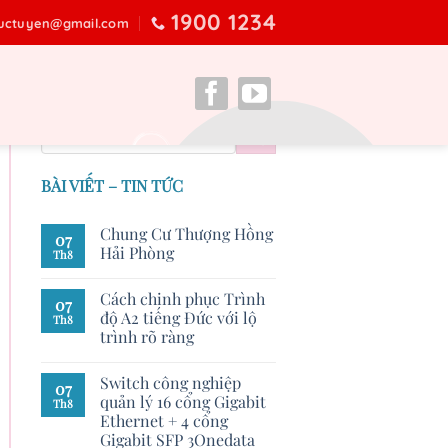
1900 1234
ructuyen@gmail.com
BÀI VIẾT – TIN TỨC
Chung Cư Thượng Hồng
07
Hải Phòng
Th8
Cách chinh phục Trình
07
độ A2 tiếng Đức với lộ
Th8
trình rõ ràng
Switch công nghiệp
07
quản lý 16 cổng Gigabit
Th8
Ethernet + 4 cổng
Gigabit SFP 3Onedata