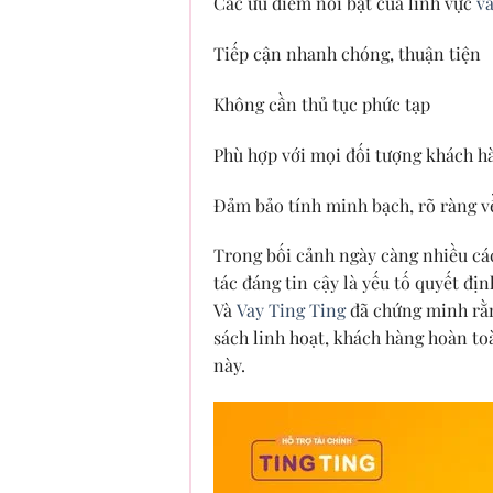
Các ưu điểm nổi bật của lĩnh vực
va
Tiếp cận nhanh chóng, thuận tiện
Không cần thủ tục phức tạp
Phù hợp với mọi đối tượng khách h
Đảm bảo tính minh bạch, rõ ràng về 
Trong bối cảnh ngày càng nhiều cá
tác đáng tin cậy là yếu tố quyết đ
Và
Vay Ting Ting
đã chứng minh rằng
sách linh hoạt, khách hàng hoàn to
này.