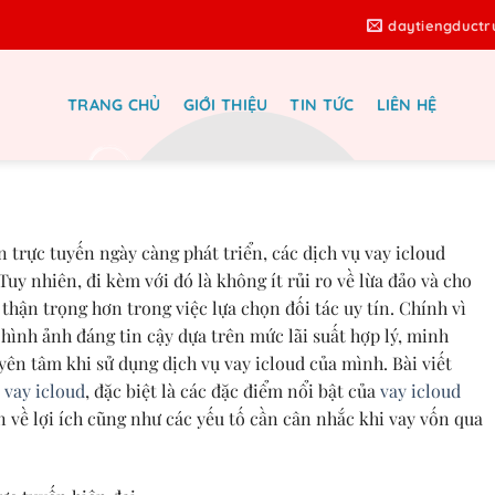
daytiengduct
TRANG CHỦ
GIỚI THIỆU
TIN TỨC
LIÊN HỆ
pháp tài chính an toàn với lãi suất
lý từ Vay Ting Ting
 trực tuyến ngày càng phát triển, các dịch vụ vay icloud
uy nhiên, đi kèm với đó là không ít rủi ro về lừa đảo và cho
thận trọng hơn trong việc lựa chọn đối tác uy tín. Chính vì
hình ảnh đáng tin cậy dựa trên mức lãi suất hợp lý, minh
yên tâm khi sử dụng dịch vụ vay icloud của mình. Bài viết
c
vay icloud
, đặc biệt là các đặc điểm nổi bật của
vay icloud
n về lợi ích cũng như các yếu tố cần cân nhắc khi vay vốn qua