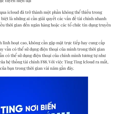
c tuyến hiện đại
n qua icloud đã trở thành một phần không thể thiếu trong
biệt là những ai cần giải quyết các vấn đề tài chính nhanh
 thời gian đến ngân hàng hoặc các tổ chức tín dụng truyền
h linh hoạt cao, không cần gặp mặt trực tiếp hay cung cấp
vay vẫn có thể sử dụng điện thoại của mình trong thời gian
vẫn có thể sử dụng điện thoại của chính mình tương tự như
ủa hệ thống tài chính F88. Với việc Ting Ting Icloud ra mắt,
 của bạn trong thời gian vài năm gần đây.