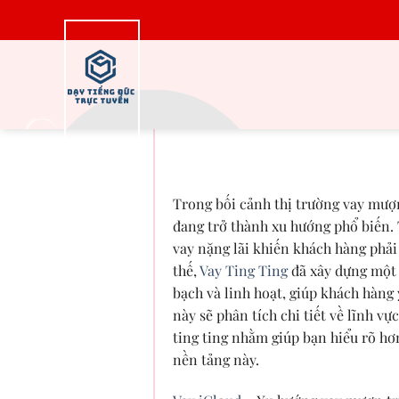
Bỏ
qua
nội
dung
Vay iCloud – Giải 
hợp 
Trong bối cảnh thị trường vay mượn
đang trở thành xu hướng phổ biến. T
vay nặng lãi khiến khách hàng phải 
thế,
Vay Ting Ting
đã xây dựng một 
bạch và linh hoạt, giúp khách hàng 
này sẽ phân tích chi tiết về lĩnh vự
ting ting nhằm giúp bạn hiểu rõ hơ
nền tảng này.