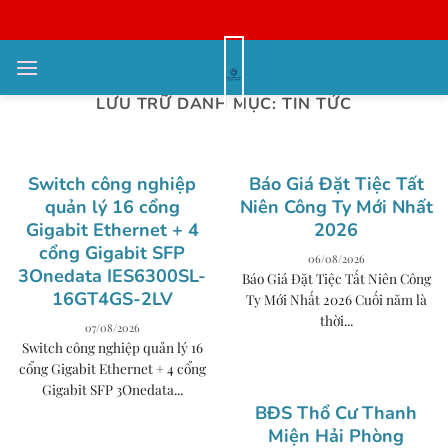
Bỏ
qua
nội
dung
LƯU TRỮ DANH MỤC:
TIN TỨC
Switch công nghiệp
Báo Giá Đặt Tiệc Tất
quản lý 16 cổng
Niên Công Ty Mới Nhất
Gigabit Ethernet + 4
2026
cổng Gigabit SFP
06/08/2026
3Onedata IES6300SL-
Báo Giá Đặt Tiệc Tất Niên Công
16GT4GS-2LV
Ty Mới Nhất 2026 Cuối năm là
thời...
07/08/2026
Switch công nghiệp quản lý 16
cổng Gigabit Ethernet + 4 cổng
Gigabit SFP 3Onedata...
BĐS Thổ Cư Thanh
Miện Hải Phòng