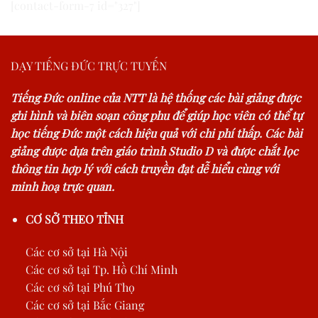
[contact-form-7 id="327"]
DẠY TIẾNG ĐỨC TRỰC TUYẾN
Tiếng Đức online của NTT là hệ thống các bài giảng được
ghi hình và biên soạn công phu để giúp học viên có thể tự
học tiếng Đức một cách hiệu quả với chi phí thấp. Các bài
giảng được dựa trên giáo trình Studio D và được chắt lọc
thông tin hợp lý với cách truyền đạt dễ hiểu cùng với
minh hoạ trực quan.
CƠ SỞ THEO TỈNH
Các cơ sở tại Hà Nội
Các cơ sở tại Tp. Hồ Chí Minh
Các cơ sở tại Phú Thọ
Các cơ sở tại Bắc Giang