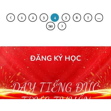
1
2
3
4
5
6
7
…
741
ĐĂNG KÝ HỌC
DẠY TIẾNG ĐỨC
TRỰC TUYẾN