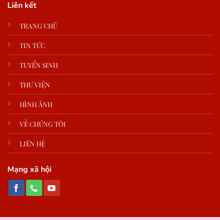
Liên kết
TRANG CHỦ
TIN TỨC
TUYỂN SINH
THƯ VIỆN
HÌNH ẢNH
VỀ CHÚNG TÔI
LIÊN HỆ
Mạng xã hội