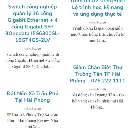
Trình độ A2 tiếng Đức:
Switch công nghiệp
Lộ trình học, kỹ năng
quản lý 16 cổng
và ứng dụng thực tế
Gigabit Ethernet + 4
06/08/2026
cổng Gigabit SFP
Trình độ A2 là giai đoạn giúp
3Onedata IES6300SL-
người học tiếng Đức chuyển từ
16GT4GS-2LV
mức làm...
06/08/2026
Switch công nghiệp quản lý 16
cổng Gigabit Ethernet + 4 cổng
Gigabit SFP 3Onedata...
Giảm Chào Biệt Thự
Trường Tân TP Hải
Phòng – 078.222.1111
06/08/2026
Đất Nền Xã Trần Phú
Bất động sản Trường Tân – Cơ
Tại Hải Phòng
hội vàng sau sáp nhập tại Hải
Phòng...
06/08/2026
Giá Tốt Phòng Trọ Xã Trần
Phú – Hải Phòng Review Nhà
Phố Xã...