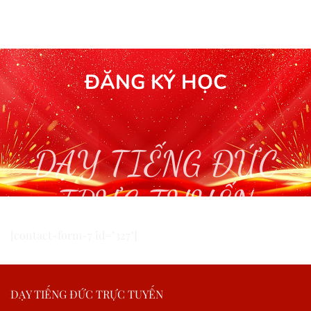
ĐĂNG KÝ HỌC
DẠY TIẾNG ĐỨC
TRỰC TUYẾN
[contact-form-7 id="327"]
DẠY TIẾNG ĐỨC TRỰC TUYẾN