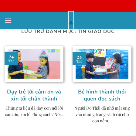
Bỏ
qua
nội
dung
LƯU TRỮ DANH MỤC:
TIN GIÁO DỤC
24
24
Th6
Th6
Dạy trẻ lời cảm ơn và
Bé hình thành thói
xin lỗi chân thành
quen đọc sách
Chúng ta liệu đã dạy con nói lời
Người Do Thái đã nhỏ mật ong
cảm ơn, xin lỗi đúng cách? Nói...
vào những trang sách rồi cho
con nếm,...