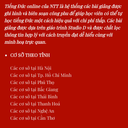
Tiếng Đức online của NTT là hệ thống các bài giảng được
ghi hình và biên soạn công phu để giúp học viên có thể tự
học tiếng Đức một cách hiệu quả với chi phí thấp. Các bài
giảng được dựa trên giáo trình Studio D và được chắt lọc
thông tin hợp lý với cách truyền đạt dễ hiểu cùng với
minh hoạ trực quan.
CƠ SỞ THEO TỈNH
Các cơ sở tại Hà Nội
Các cơ sở tại Tp. Hồ Chí Minh
Các cơ sở tại Phú Thọ
Các cơ sở tại Bắc Giang
Các cơ sở tại Thái Bình
Các cơ sở tại Thanh Hoá
Các cơ sở tại Nghệ An
Các cơ sở tại Cần Thơ