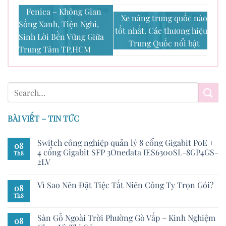
Fenica – Không Gian
Xe nâng trung quốc nào
Sống Xanh, Tiện Nghi,
tốt nhất. Các thương hiệu
Sinh Lời Bền Vững Giữa
Trung Quốc nổi bật
Trung Tâm TP.HCM
BÀI VIẾT – TIN TỨC
Switch công nghiệp quản lý 8 cổng Gigabit PoE +
08
4 cổng Gigabit SFP 3Onedata IES6300SL-8GP4GS-
Th8
2LV
Vì Sao Nên Đặt Tiệc Tất Niên Công Ty Trọn Gói?
08
Th8
Sàn Gỗ Ngoài Trời Phường Gò Vấp – Kinh Nghiệm
08