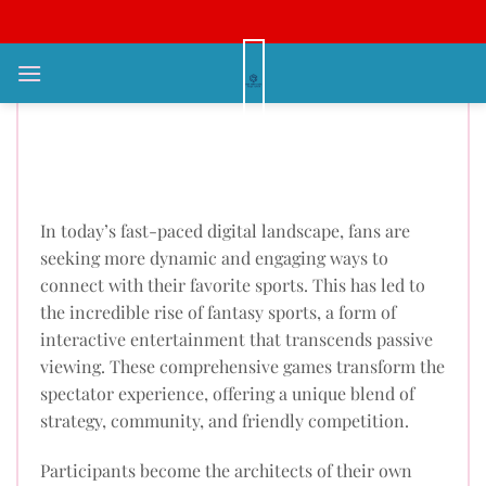
Bỏ
qua
nội
The Digital Sports Playground:
dung
Where Passion Finds Its Home
In today’s fast-paced digital landscape, fans are
seeking more dynamic and engaging ways to
connect with their favorite sports. This has led to
the incredible rise of fantasy sports, a form of
interactive entertainment that transcends passive
viewing. These comprehensive games transform the
spectator experience, offering a unique blend of
strategy, community, and friendly competition.
Participants become the architects of their own