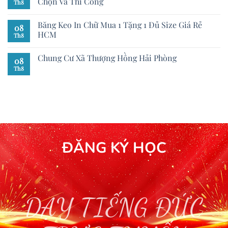
Chọn Và Thi Công
Th8
Băng Keo In Chữ Mua 1 Tặng 1 Đủ Size Giá Rẻ
08
HCM
Th8
Chung Cư Xã Thượng Hồng Hải Phòng
08
Th8
ĐĂNG KÝ HỌC
DẠY TIẾNG ĐỨC