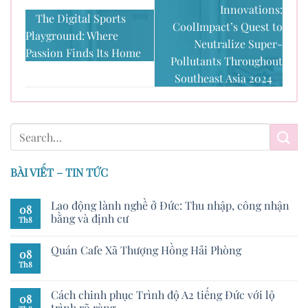
Innovations:
The Digital Sports
CoolImpact’s Quest to
Playground: Where
Neutralize Super-
Passion Finds Its Home
Pollutants Throughout
Southeast Asia 2024
BÀI VIẾT – TIN TỨC
Lao động lành nghề ở Đức: Thu nhập, công nhận
08
bằng và định cư
Th8
Quán Cafe Xã Thượng Hồng Hải Phòng
08
Th8
Cách chinh phục Trình độ A2 tiếng Đức với lộ
08
trình rõ ràng