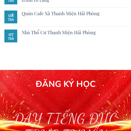
Th8
Quán Cafe Xã Thanh Miện Hải Phòng
08
Th8
Nhà Thổ Cư Thanh Miện Hải Phòng
07
Th8
ĐĂNG KÝ HỌC
DẠY TIẾNG ĐỨC