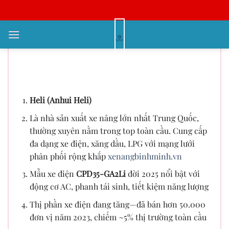
Bỏ
qua
nội
Xe nâng trung quốc nào tốt nhất.
dung
Các thương hiệu Trung Quốc nổi
bật
Heli (Anhui Heli)
Là nhà sản xuất xe nâng lớn nhất Trung Quốc,
thường xuyên nằm trong top toàn cầu. Cung cấp
đa dạng xe điện, xăng dầu, LPG với mạng lưới
phân phối rộng khắp
xenangbinhminh.vn
Mẫu xe điện
CPD35-GA2Li
đời 2025 nổi bật với
động cơ AC, phanh tái sinh, tiết kiệm năng lượng
Thị phần xe điện đang tăng—đã bán hơn 50.000
đơn vị năm 2023, chiếm ~5% thị trường toàn cầu