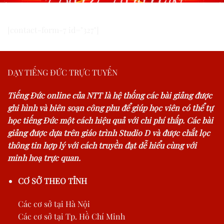
TRỰC TUYẾN
[contact-form-7 id="327"]
DẠY TIẾNG ĐỨC TRỰC TUYẾN
Tiếng Đức online của NTT là hệ thống các bài giảng được
ghi hình và biên soạn công phu để giúp học viên có thể tự
học tiếng Đức một cách hiệu quả với chi phí thấp. Các bài
giảng được dựa trên giáo trình Studio D và được chắt lọc
thông tin hợp lý với cách truyền đạt dễ hiểu cùng với
minh hoạ trực quan.
CƠ SỞ THEO TỈNH
Các cơ sở tại Hà Nội
Các cơ sở tại Tp. Hồ Chí Minh