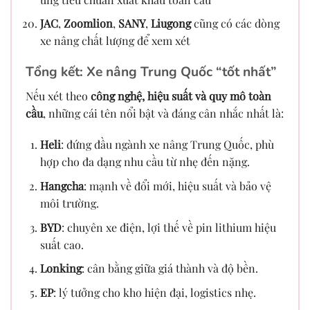
JAC
,
Zoomlion
,
SANY
,
Liugong
cũng có các dòng
xe nâng chất lượng để xem xét
Tổng kết: Xe nâng Trung Quốc “tốt nhất”
Nếu xét theo
công nghệ, hiệu suất và quy mô toàn
cầu
, những cái tên nổi bật và đáng cân nhắc nhất là:
Heli
: đứng đầu ngành xe nâng Trung Quốc, phù
hợp cho đa dạng nhu cầu từ nhẹ đến nặng.
Hangcha
: mạnh về đổi mới, hiệu suất và bảo vệ
môi trường.
BYD
: chuyên xe điện, lợi thế về pin lithium hiệu
suất cao.
Lonking
: cân bằng giữa giá thành và độ bền.
EP
: lý tưởng cho kho hiện đại, logistics nhẹ.