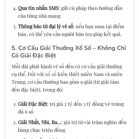
Qua tin nhắn SMS
: gửi cú pháp theo hướng dẫn
của từng nhà mạng
Thông báo từ đại lý vé số
: nếu bạn mua tại điểm
bán, có thể yêu cầu người bán tra giúp kết quả.
5. Cơ Cấu Giải Thưởng Xổ Số – Không Chỉ
Có Giải Đặc Biệt
Mỗi đài phát hành vé số đều có cơ cấu giải thưởng
cụ thể. Đối với
xổ số
kiến thiết miền Nam và miền
Trung, cơ cấu thường bao gồm 9 giải (từ giải tám
đến đặc biệt), trong đó:
Giải Đặc Biệt
: trị giá 2 tỷ đến 3 tỷ đồng/vé trúng
đủ 6 số
Giải Nhất, Nhì, Ba…
: giá trị từ vài trăm nghìn đến
hàng chục triệu đồng