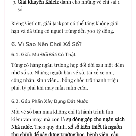
Giải Khuyến Khích
: dành cho những vé chỉ sai 1
số
Riêng Vietlott, giải Jackpot có thể tăng không giới
hạn và đã từng có người trúng đến 300 tỷ đồng.
6. Vì Sao Nên Chơi Xổ Số?
6.1. Giấc Mơ Đổi Đời Có Thật
Từng có hàng ngàn trường hợp đổi đời sau một đêm
nhờ xổ số. Những người bán vé số, tài xế xe ôm,
công nhân, sinh viên… bỗng chốc trở thành triệu
phú, tỷ phú khi may mắn mỉm cười.
6.2. Góp Phần Xây Dựng Đất Nước
Mỗi vé số bạn mua không chỉ là hành trình tìm
kiếm vận may, mà còn là
sự đóng góp cho ngân sách
Nhà nước
. Theo quy định,
xổ số kiến thiết là nguồn
thu chính để xây dựng trường học, bệnh viện, cầu