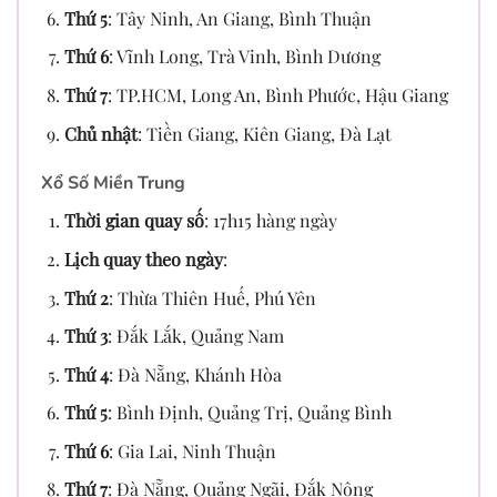
Thứ 5
: Tây Ninh, An Giang, Bình Thuận
Thứ 6
: Vĩnh Long, Trà Vinh, Bình Dương
Thứ 7
: TP.HCM, Long An, Bình Phước, Hậu Giang
Chủ nhật
: Tiền Giang, Kiên Giang, Đà Lạt
Xổ Số Miền Trung
Thời gian quay số
: 17h15 hàng ngày
Lịch quay theo ngày
:
Thứ 2
: Thừa Thiên Huế, Phú Yên
Thứ 3
: Đắk Lắk, Quảng Nam
Thứ 4
: Đà Nẵng, Khánh Hòa
Thứ 5
: Bình Định, Quảng Trị, Quảng Bình
Thứ 6
: Gia Lai, Ninh Thuận
Thứ 7
: Đà Nẵng, Quảng Ngãi, Đắk Nông