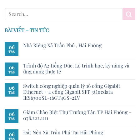
BÀI VIẾT – TIN TỨC
Nhà Riêng Xã Trần Phú , Hải Phòng
06
Th8
Trình độ A2 tiếng Đức: Lộ trình học, kỹ năng và
06
ứng dụng thực tế
Th8
Switch công nghiệp quản lý 16 cổng Gigabit
06
Ethernet + 4 cổng Gigabit SFP 3Onedata
Th8
IES6300SL-16GT4GS-2LV
Giảm Chào Biệt Thự Trường Tân TP Hải Phòng –
06
078.222.1111
Th8
Đất Nền Xã Trần Phú Tại Hải Phòng
06
Th8