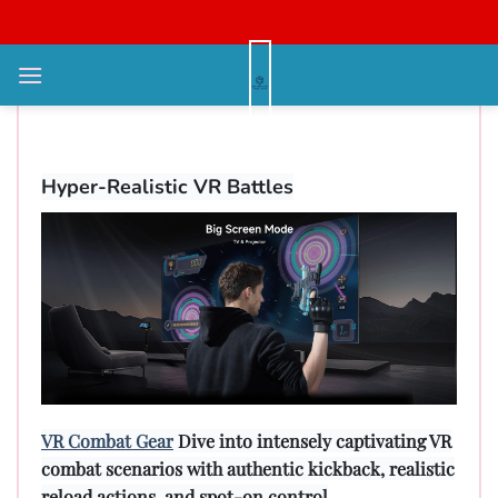
Bỏ
qua
nội
Onward Shooter Half-Life Alyx
dung
Hardware
Hyper-Realistic VR Battles
VR Combat Gear
Dive into intensely captivating VR
combat scenarios with authentic kickback, realistic
reload actions, and spot-on control