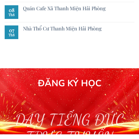
Quán Cafe Xã Thanh Miện Hải Phòng
08
Th8
Nhà Thổ Cư Thanh Miện Hải Phòng
07
Th8
ĐĂNG KÝ HỌC
DẠY TIẾNG ĐỨC
TRỰC TUYẾN