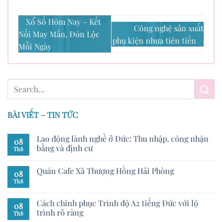
Xổ Số Hôm Nay – Kết
Công nghệ sản xuất
Nối May Mắn, Đón Lộc
phụ kiện nhựa tiên tiến
Mỗi Ngày
BÀI VIẾT – TIN TỨC
Lao động lành nghề ở Đức: Thu nhập, công nhận
08
bằng và định cư
Th8
Quán Cafe Xã Thượng Hồng Hải Phòng
08
Th8
Cách chinh phục Trình độ A2 tiếng Đức với lộ
08
trình rõ ràng
Th8