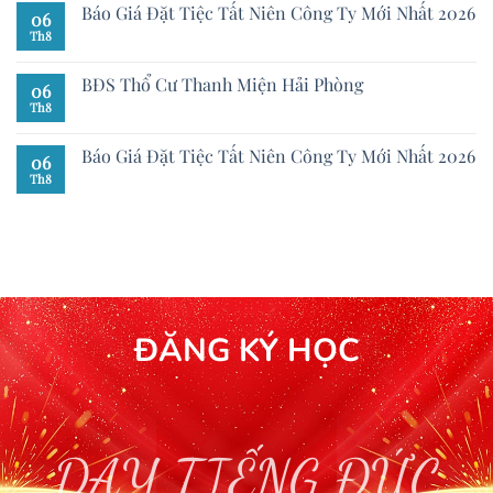
Báo Giá Đặt Tiệc Tất Niên Công Ty Mới Nhất 2026
06
Th8
BĐS Thổ Cư Thanh Miện Hải Phòng
06
Th8
Báo Giá Đặt Tiệc Tất Niên Công Ty Mới Nhất 2026
06
Th8
ĐĂNG KÝ HỌC
DẠY TIẾNG ĐỨC