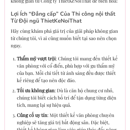
không gian từ Công ty ThietKeNoiThat để biến hóa!
Lợi Ích “Đẳng cấp” Của Thi công nội thất
Từ Đội ngũ ThietKeNoiThat
Hãy cùng khám phá giá trị của giải pháp không gian
từ chúng tôi, vì ai cũng muốn biết tại sao nên chọn
ngay.
Thẩm mỹ vượt trội
: Chúng tôi mang đến thiết kế
văn phòng với cổ điển, phù hợp với gu thẩm mỹ
của bạn. Mỗi chi tiết từ ánh sáng đều được thiết
kế riêng để tạo nên độc đáo.
Tối ưu không gian
: Dù là căn hộ chung cư nhỏ,
chúng tôi biết cách bố trí để tận dụng từng diện
tích, mang lại sự hiệu quả.
Củng cố uy tín
: Một thiết kế văn phòng chuyên
nghiệp sẽ tăng giá trị bất động sản. Đặc biệt,
thiết kế không gian làm việc giúp thúc đẩy năng