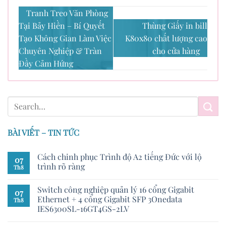
Tranh Treo Văn Phòng
Tại Bảy Hiền – Bí Quyết
Thùng Giấy in bill
Tạo Không Gian Làm Việc
K80x80 chất lượng cao
Chuyên Nghiệp & Tràn
cho cửa hàng
Đầy Cảm Hứng
BÀI VIẾT – TIN TỨC
Cách chinh phục Trình độ A2 tiếng Đức với lộ
07
trình rõ ràng
Th8
Switch công nghiệp quản lý 16 cổng Gigabit
07
Ethernet + 4 cổng Gigabit SFP 3Onedata
Th8
IES6300SL-16GT4GS-2LV