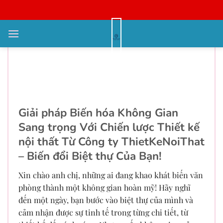
Bỏ
qua
nội
Chìa khóa Biến hóa Không Gian
dung
Đẳng cấp Với Chiến lược thiết kế
nội thất chung cư Đột phá Tổ ấm
Uy tín
Giải pháp Biến hóa Không Gian
Sang trọng Với Chiến lược Thiết kế
nội thất Từ Công ty ThietKeNoiThat
– Biến đổi Biệt thự Của Bạn!
Xin chào anh chị, những ai đang khao khát biến văn
phòng thành một không gian hoàn mỹ! Hãy nghĩ
đến một ngày, bạn bước vào biệt thự của mình và
cảm nhận được sự tinh tế trong từng chi tiết, từ