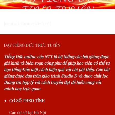
TRỰC TUYẾN
[contact-form-7 id="327"]
DẠY TIẾNG ĐỨC TRỰC TUYẾN
Tiếng Đức online của NTT là hệ thống các bài giảng được
ghi hình và biên soạn công phu để giúp học viên có thể tự
học tiếng Đức một cách hiệu quả với chi phí thấp. Các bài
giảng được dựa trên giáo trình Studio D và được chắt lọc
thông tin hợp lý với cách truyền đạt dễ hiểu cùng với
minh hoạ trực quan.
CƠ SỞ THEO TỈNH
Các cơ sở tại Hà Nội