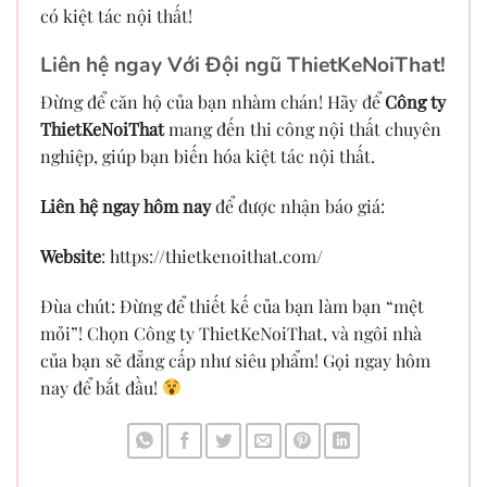
có kiệt tác nội thất!
Liên hệ ngay Với Đội ngũ ThietKeNoiThat!
Đừng để căn hộ của bạn nhàm chán! Hãy để
Công ty
ThietKeNoiThat
mang đến thi công nội thất chuyên
nghiệp, giúp bạn biến hóa kiệt tác nội thất.
Liên hệ ngay hôm nay
để được nhận báo giá:
Website
: https://thietkenoithat.com/
Đùa chút: Đừng để thiết kế của bạn làm bạn “mệt
mỏi”! Chọn Công ty ThietKeNoiThat, và ngôi nhà
của bạn sẽ đẳng cấp như siêu phẩm! Gọi ngay hôm
nay để bắt đầu!