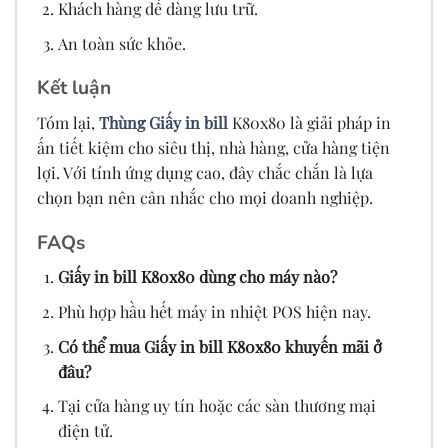
Khách hàng dễ dàng lưu trữ.
An toàn sức khỏe.
Kết luận
Tóm lại,
Thùng Gi
ấy in bill
K80x80 là giải pháp in
ấn tiết kiệm cho siêu thị, nhà hàng, cửa hàng tiện
lợi. Với tính ứng dụng cao, đây chắc chắn là lựa
chọn bạn nên cân nhắc cho mọi doanh nghiệp.
FAQs
Giấy in bill K80x80 dùng cho máy nào?
Phù hợp hầu hết máy in nhiệt POS hiện nay.
Có thể mua Giấy in bill K80x80 khuyến mãi ở
đâu?
Tại cửa hàng uy tín hoặc các sàn thương mại
điện tử.