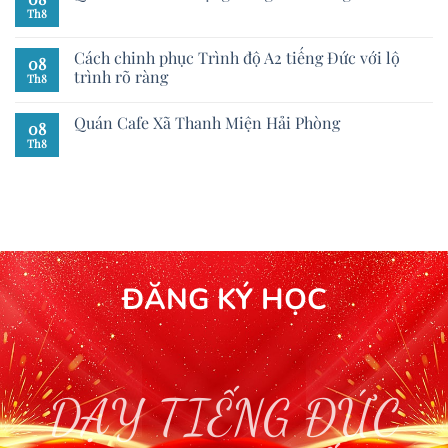
Th8
Cách chinh phục Trình độ A2 tiếng Đức với lộ
08
trình rõ ràng
Th8
Quán Cafe Xã Thanh Miện Hải Phòng
08
Th8
ĐĂNG KÝ HỌC
DẠY TIẾNG ĐỨC