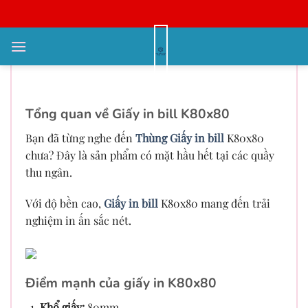
Bỏ
qua
nội
Thùng Giấy in bill K80x80 chất
dung
lượng cao cho cửa hàng
Tổng quan về Giấy in bill K80x80
Bạn đã từng nghe đến
Thùng Giấy in bill
K80x80
chưa? Đây là sản phẩm có mặt hầu hết tại các quầy
thu ngân.
Với độ bền cao,
Giấy in bill
K80x80 mang đến trải
nghiệm in ấn sắc nét.
Điểm mạnh của giấy in K80x80
Khổ giấy:
80mm