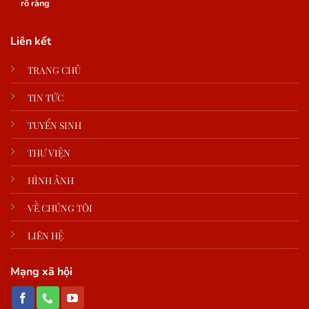
rõ ràng
Liên kết
TRANG CHỦ
TIN TỨC
TUYỂN SINH
THƯ VIỆN
HÌNH ẢNH
VỀ CHÚNG TÔI
LIÊN HỆ
Mạng xã hội