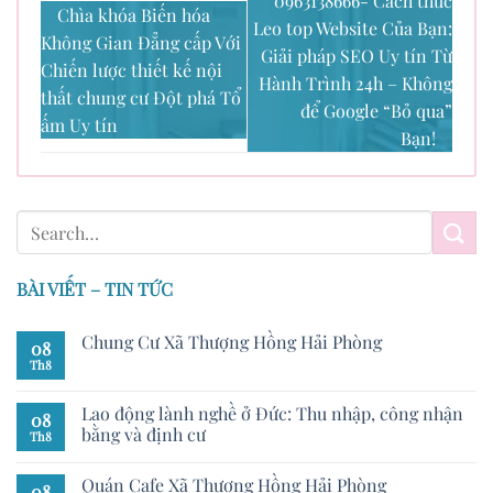
0963138666- Cách thức
Chìa khóa Biến hóa
Leo top Website Của Bạn:
Không Gian Đẳng cấp Với
Giải pháp SEO Uy tín Từ
Chiến lược thiết kế nội
Hành Trình 24h – Không
thất chung cư Đột phá Tổ
để Google “Bỏ qua”
ấm Uy tín
Bạn!
BÀI VIẾT – TIN TỨC
Chung Cư Xã Thượng Hồng Hải Phòng
08
Th8
Lao động lành nghề ở Đức: Thu nhập, công nhận
08
bằng và định cư
Th8
Quán Cafe Xã Thượng Hồng Hải Phòng
08