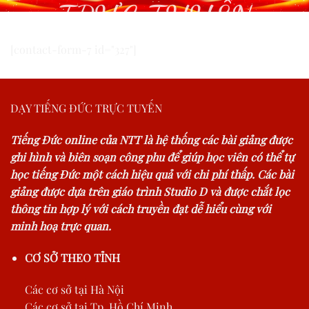
TRỰC TUYẾN
[contact-form-7 id="327"]
DẠY TIẾNG ĐỨC TRỰC TUYẾN
Tiếng Đức online của NTT là hệ thống các bài giảng được
ghi hình và biên soạn công phu để giúp học viên có thể tự
học tiếng Đức một cách hiệu quả với chi phí thấp. Các bài
giảng được dựa trên giáo trình Studio D và được chắt lọc
thông tin hợp lý với cách truyền đạt dễ hiểu cùng với
minh hoạ trực quan.
CƠ SỞ THEO TỈNH
Các cơ sở tại Hà Nội
Các cơ sở tại Tp. Hồ Chí Minh