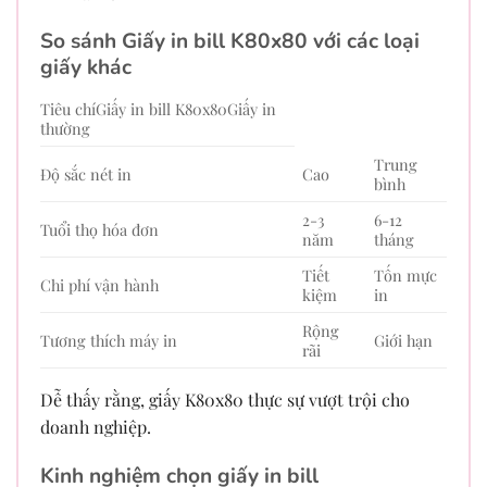
So sánh Giấy in bill K80x80 với các loại
giấy khác
Tiêu chíGiấy in bill K80x80Giấy in
thường
Trung
Độ sắc nét in
Cao
bình
2-3
6-12
Tuổi thọ hóa đơn
năm
tháng
Tiết
Tốn mực
Chi phí vận hành
kiệm
in
Rộng
Tương thích máy in
Giới hạn
rãi
Dễ thấy rằng, giấy K80x80 thực sự vượt trội cho
doanh nghiệp.
Kinh nghiệm chọn giấy in bill