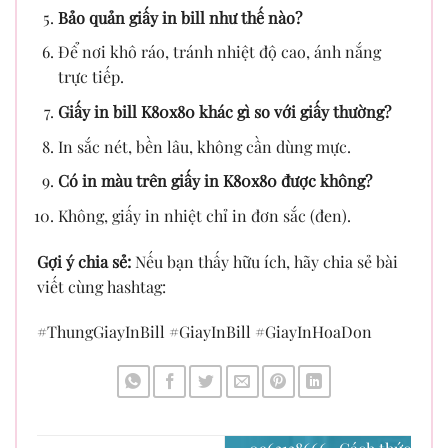
Bảo quản giấy in bill như thế nào?
Để nơi khô ráo, tránh nhiệt độ cao, ánh nắng
trực tiếp.
Giấy in bill K80x80 khác gì so với giấy thường?
In sắc nét, bền lâu, không cần dùng mực.
Có in màu trên giấy in K80x80 được không?
Không, giấy in nhiệt chỉ in đơn sắc (đen).
Gợi ý chia sẻ:
Nếu bạn thấy hữu ích, hãy chia sẻ bài
viết cùng hashtag:
#ThungGiayInBill #GiayInBill #GiayInHoaDon