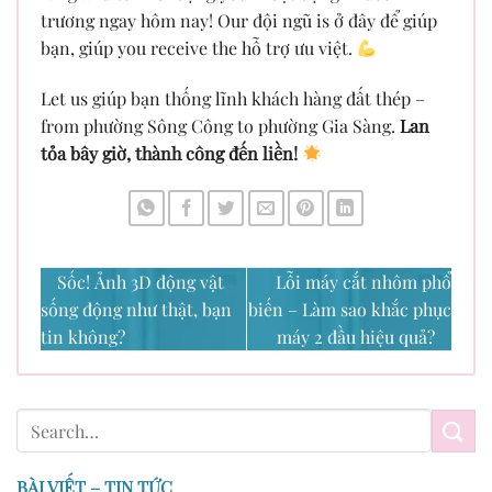
trương ngay hôm nay! Our đội ngũ is ở đây để giúp
bạn, giúp you receive the hỗ trợ ưu việt.
Let us giúp bạn thống lĩnh khách hàng đất thép –
from phường Sông Công to phường Gia Sàng.
Lan
tỏa bây giờ, thành công đến liền!
Sốc! Ảnh 3D động vật
Lỗi máy cắt nhôm phổ
sống động như thật, bạn
biến – Làm sao khắc phục
tin không?
máy 2 đầu hiệu quả?
BÀI VIẾT – TIN TỨC