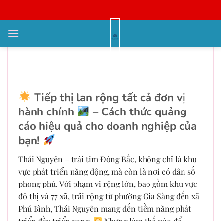
Bỏ
qua
nội
Lan tỏa thông điệp diễn đàn đồng
dung
bộ 92 phường xã Thái Nguyên –
0963138666
Tiếp thị lan rộng tất cả đơn vị
hành chính
– Cách thức quảng
cáo hiệu quả cho doanh nghiệp của
bạn!
Thái Nguyên – trái tim Đông Bắc, không chỉ là khu
vực phát triển năng động, mà còn là nơi có dân số
phong phú. Với phạm vi rộng lớn, bao gồm khu vực
đô thị và 77 xã, trải rộng từ phường Gia Sàng đến xã
Phú Bình, Thái Nguyên mang đến tiềm năng phát
triển đầy triển vọng.
Nhưng làm thế nào để