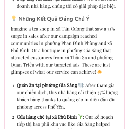
doanh nhà hàng, chúng tôi có giải pháp đặc biệt.
Những Kết Quả Đáng Chú Ý
Imagine a tea shop in xã Tân Cương that saw a 35%
surge in sales after our campaign reached
communities in phường Phan Đình Phùng and xã
Phú Bình. Or a boutique in phường Gia Sàng that
attracted customers from xã Thần Sa and phường
Quan Triều with our targeted ads. These are just
glimpses of what our service can achieve!
Quán ăn tại phường Gia Sàng
: After tham gia
our chiến dịch, this nhà hàng cải thiện 35% lượng
khách hàng thanks to quảng cáo in diễn đàn địa
phương across Phổ Yên.
Cửa hàng chè tại xã Phú Bình
: Our kế hoạch
tiếp thị bao phủ khu vực like Gia Sàng helped