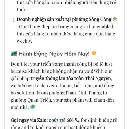
this cửa hàng lôi cuốn nhiều người tiêu dùng trẻ
tuổi.
Doanh nghiệp sản xuất tại phường Sông Công
: Our thông điệp on trang mạng xã hội enabled
this cửa hàng to nhận được hàng chục đơn hàng
weekly.
Hành Động Ngày Hôm Nay!
Don’t let your triển vọng thành công bị bỏ lỡ just
because khách hàng không nhận ra you! With our
giải pháp
truyền thông lan tỏa toàn Thái Nguyên
,
we hứa hẹn to deliver a tối ưu, tiết kiệm, and đồng
bộ solution. From phường Phan Đình Phùng to
phường Quan Triều, your sản phẩm will chạm đến
mọi nhà.
Gọi ngay via Zalo:
0963 138 666
for định hướng rõ
ràng and to khởi động your hoạt động khuếch