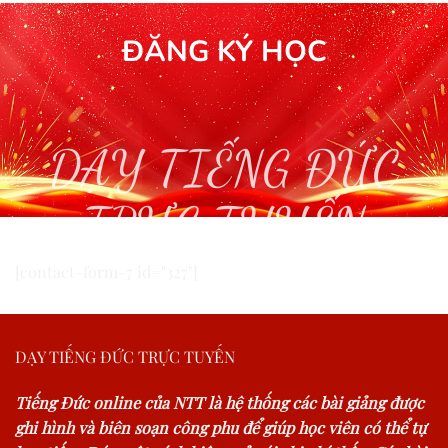
ĐĂNG KÝ HỌC
DẠY TIẾNG ĐỨC
TRỰC TUYẾN
[contact-form-7 id="327"]
DẠY TIẾNG ĐỨC TRỰC TUYẾN
Tiếng Đức online của NTT là hệ thống các bài giảng được
ghi hình và biên soạn công phu để giúp học viên có thể tự