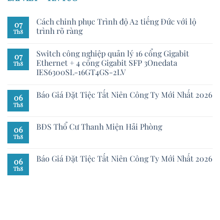
Cách chinh phục Trình độ A2 tiếng Đức với lộ
07
trình rõ ràng
Th8
Switch công nghiệp quản lý 16 cổng Gigabit
07
Ethernet + 4 cổng Gigabit SFP 3Onedata
Th8
IES6300SL-16GT4GS-2LV
Báo Giá Đặt Tiệc Tất Niên Công Ty Mới Nhất 2026
06
Th8
BĐS Thổ Cư Thanh Miện Hải Phòng
06
Th8
Báo Giá Đặt Tiệc Tất Niên Công Ty Mới Nhất 2026
06
Th8