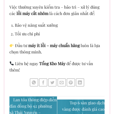
Việc thường xuyên kiểm tra – bảo trì – xử lý đúng
các
lỗi máy cắt nhôm
là cách đơn giản nhất để:
Bảo vệ năng suất xưởng
Tối ưu chi phí
Đầu tư
máy ít lỗi – máy chuẩn hãng
luôn là lựa
chọn thông minh.
Liên hệ ngay
Tổng Kho Máy
để được tư vấn
thêm!
Lan tỏa thông điệp diễn
Top 6 sàn giao dịch
đàn đồng bộ 92 phường
vàng được đánh giá cao
xã Thái Nguyên –