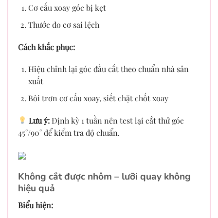
Cơ cấu xoay góc bị kẹt
Thước đo cơ sai lệch
Cách khắc phục:
Hiệu chỉnh lại góc đầu cắt theo chuẩn nhà sản
xuất
Bôi trơn cơ cấu xoay, siết chặt chốt xoay
Lưu ý:
Định kỳ 1 tuần nên test lại cắt thử góc
45°/90° để kiểm tra độ chuẩn.
Không cắt được nhôm – lưỡi quay không
hiệu quả
Biểu hiện: