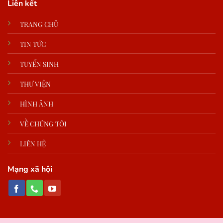
Liên kết
TRANG CHỦ
TIN TỨC
TUYỂN SINH
THƯ VIỆN
HÌNH ẢNH
VỀ CHÚNG TÔI
LIÊN HỆ
Mạng xã hội