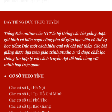
[contact-form-7 id="327"]
DẠY TIẾNG ĐỨC TRỰC TUYẾN
Tiếng Đức online của NTT là hệ thống các bài giảng được
ghi hình và biên soạn công phu để giúp học viên có thể tự
học tiếng Đức một cách hiệu quả với chi phí thấp. Các bài
giảng được dựa trên giáo trình Studio D và được chắt lọc
thông tin hợp lý với cách truyền đạt dễ hiểu cùng với
minh hoạ trực quan.
CƠ SỞ THEO TỈNH
Các cơ sở tại Hà Nội
Các cơ sở tại Tp. Hồ Chí Minh
Các cơ sở tại Phú Thọ
Các cơ sở tại Bắc Giang