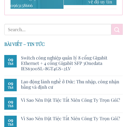
về độ uy tín
0963138666
BÀI VIẾT – TIN TỨC
Switch công nghiệp quản lý 8 cổng Gigabit
09
Ethernet + 4 cổng Gigabit SFP 3Onedata
Th8
IES6300SL-8GT4GS-2LV
Lao động lành nghề ở Đức: Thu nhập, công nhận
09
bằng và định cư
Th8
Vì Sao Nên Đặt Tiệc Tất Niên Công Ty Trọn Gói?
09
Th8
Vì Sao Nên Đặt Tiệc Tất Niên Công Ty Trọn Gói?
09
Th8