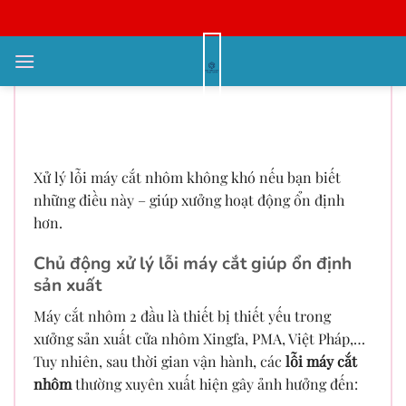
Bỏ
qua
nội
Lỗi máy cắt nhôm phổ biến – Làm
dung
sao khắc phục máy 2 đầu hiệu
quả?
Xử lý lỗi máy cắt nhôm không khó nếu bạn biết
những điều này – giúp xưởng hoạt động ổn định
hơn.
Chủ động xử lý lỗi máy cắt giúp ổn định
sản xuất
Máy cắt nhôm 2 đầu là thiết bị thiết yếu trong
xưởng sản xuất cửa nhôm Xingfa, PMA, Việt Pháp,…
Tuy nhiên, sau thời gian vận hành, các
lỗi máy cắt
nhôm
thường xuyên xuất hiện gây ảnh hưởng đến: