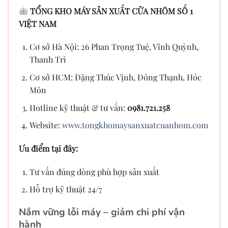
TỔNG KHO MÁY SẢN XUẤT CỬA NHÔM SỐ 1
VIỆT NAM
Cơ sở Hà Nội: 26 Phan Trọng Tuệ, Vĩnh Quỳnh,
Thanh Trì
Cơ sở HCM: Đặng Thúc Vịnh, Đông Thạnh, Hóc
Môn
Hotline kỹ thuật & tư vấn:
0981.721.258
Website:
www.tongkhomaysanxuatcuanhom.com
Ưu điểm tại đây:
Tư vấn đúng dòng phù hợp sản xuất
Hỗ trợ kỹ thuật 24/7
Nắm vững lỗi máy – giảm chi phí vận
hành