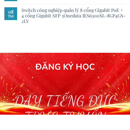
Switch công nghiệp quản lý 8 cổng Gigabit PoE +
08
4 cổng Gigabit SFP 3Onedata IES6300SL-8GP4GS-
Th8
2LV
ĐĂNG KÝ HỌC
DẠY TIẾNG ĐỨC
TRỰC TUYẾN