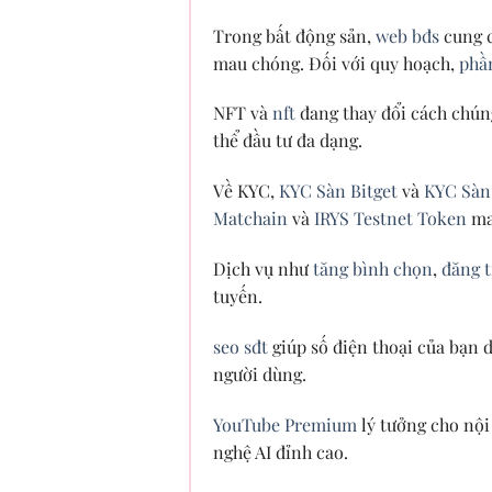
Trong bất động sản,
web bđs
cung c
mau chóng. Đối với quy hoạch,
phầ
NFT và
nft
đang thay đổi cách chúng
thể đầu tư đa dạng.
Về KYC,
KYC Sàn Bitget
và
KYC Sàn
Matchain
và
IRYS Testnet Token
ma
Dịch vụ như
tăng bình chọn
,
đăng t
tuyến.
seo sđt
giúp số điện thoại của bạn 
người dùng.
YouTube Premium
lý tưởng cho nội
nghệ AI đỉnh cao.