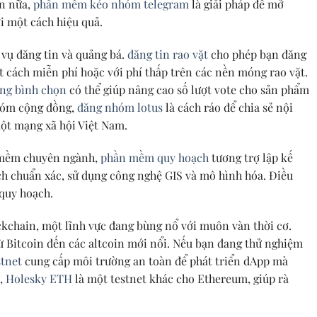
ơn nữa,
phần mềm kéo nhóm telegram
là giải pháp để mở
i một cách hiệu quả.
 vụ đăng tin và quảng bá.
đăng tin rao vặt
cho phép bạn đăng
 cách miễn phí hoặc với phí thấp trên các nền móng rao vặt.
ăng bình chọn
có thể giúp nâng cao số lượt vote cho sản phẩm
nhóm cộng đồng,
đăng nhóm lotus
là cách ráo để chia sẻ nội
ột mạng xã hội Việt Nam.
 mềm chuyên ngành,
phần mềm quy hoạch
tương trợ lập kế
ch chuẩn xác, sử dụng công nghệ GIS và mô hình hóa. Điều
 quy hoạch.
ckchain, một lĩnh vực đang bùng nổ với muôn vàn thời cơ.
ừ Bitcoin đến các altcoin mới nổi. Nếu bạn đang thử nghiệm
stnet
cung cấp môi trường an toàn để phát triển dApp mà
a,
Holesky ETH
là một testnet khác cho Ethereum, giúp rà