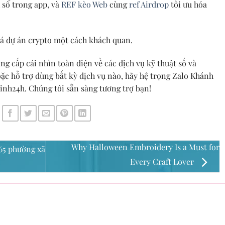
sổ trong app, và
REF kèo Web
cùng
ref Airdrop
tối ưu hóa
á dự án crypto một cách khách quan.
ung cấp cái nhìn toàn diện về các dịch vụ kỹ thuật số và
ặc hỗ trợ dùng bất kỳ dịch vụ nào, hãy hệ trọng Zalo Khánh
nh24h. Chúng tôi sẵn sàng tương trợ bạn!
Why Halloween Embroidery Is a Must for
 65 phường xã
Every Craft Lover