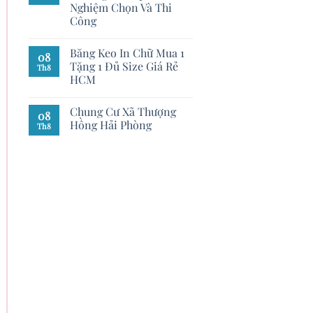
Nghiệm Chọn Và Thi
Công
Băng Keo In Chữ Mua 1
08
Tặng 1 Đủ Size Giá Rẻ
Th8
HCM
Chung Cư Xã Thượng
08
Hồng Hải Phòng
Th8