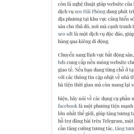
còn là nghệ thuật giúp website của
dịch vụ
seo Hải Phòng
đang phát tr
địa phương tại khu vực cảng biển s
sâu cho thủ đô, nơi mà cạnh tranh t
seo sđt
là một dịch vụ độc đáo, giúp
hàng qua kiêng di động.
Chuyển sang lĩnh vực bất động sả
bđs
cung cấp nền móng website chuy
giao tế. Nếu bạn đang từng chỗ ở tạ
với các thông tin cập nhật về nhà 
hà tiện thời gian mà còn mang lại s
hiện, hãy nói về các dụng cụ phần 
facebook
là một phương tiện mạnh m
lớn nhất thế giới, giúp tăng tương
hỗ trợ đăng bài trên Telegram, mộ
cần tăng cường tương tác,
tăng tươ