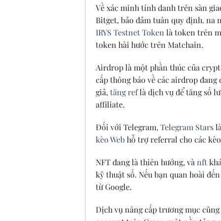
Về xác minh tính danh trên sàn gia
Bitget, bảo đảm tuân quy định. na 
IRYS Testnet Token
là token trên m
token hài hước trên Matchain.
Airdrop là một phần thúc của crypt
cấp thông báo về các airdrop đang 
giả,
tăng ref
là dịch vụ để tăng số l
affiliate.
Đối với Telegram,
Telegram Stars
l
kèo Web
hỗ trợ referral cho các kèo
NFT đang là thiên hướng, và
nft
khá
kỹ thuật số. Nếu bạn quan hoài đến
từ Google.
Dịch vụ nâng cấp trương mục cũng 