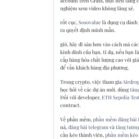
account trên Grass, một nền tảng c
nghiệm xem video không lăng xê.
rốt cục,
Sosovalue
là dụng cụ đánh g
ra quyết định minh mẫn.
giờ, hãy đi sâu hơn vào cách mà cá
kinh dinh của bạn. tỉ dụ, nếu bạn l
cấp hàng hóa chất lượng cao với giá
để vấn khách hàng địa phương.
Trong crypto, việc tham gia
Airdro
học hỏi về các dự án mới. dùng
tăng
Đối với developer,
ETH Sepolia Tes
contract.
Về phần mềm,
phần mềm đăng bài 
ná,
đăng bài telegram
và
tăng tương
cần kéo thành viên,
phần mềm kéo