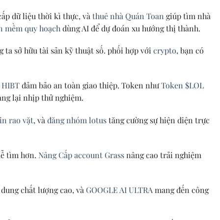
ấp dữ liệu thời kì thực, và
thuê nhà Quán Toan
giúp tìm nhà
n mềm quy hoạch
dùng AI để dự đoán xu hướng thị thành.
 ta sở hữu tài sản kỹ thuật số. phối hợp với
crypto
, bạn có
 HIBT
đảm bảo an toàn giao thiệp. Token như
Token $LOL
ng lại nhịp thử nghiệm.
in rao vặt
, và
đăng nhóm lotus
tăng cường sự hiện diện trực
dễ tìm hơn.
Nâng Cấp account Grass
nâng cao trải nghiệm
 dung chất lượng cao, và
GOOGLE AI ULTRA
mang đến công