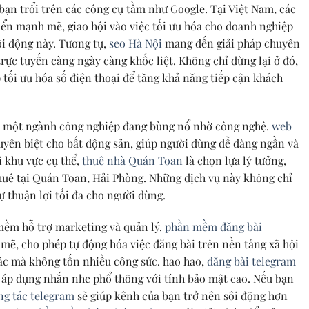
 bạn trổi trên các công cụ tầm như Google. Tại Việt Nam, các
iển mạnh mẽ, giao hội vào việc tối ưu hóa cho doanh nghiệp
ôi động này. Tương tự,
seo Hà Nội
mang đến giải pháp chuyên
rực tuyến càng ngày càng khốc liệt. Không chỉ dừng lại ở đó,
 tối ưu hóa số điện thoại để tăng khả năng tiếp cận khách
n, một ngành công nghiệp đang bùng nổ nhờ công nghệ.
web
ên biệt cho bất động sản, giúp người dùng dễ dàng ngần và
i khu vực cụ thể,
thuê nhà Quán Toan
là chọn lựa lý tưởng,
thuê tại Quán Toan, Hải Phòng. Những dịch vụ này không chỉ
ự thuận lợi tối đa cho người dùng.
mềm hỗ trợ marketing và quản lý.
phần mềm đăng bài
ẽ, cho phép tự động hóa việc đăng bài trên nền tảng xã hội
 tác mà không tốn nhiều công sức. hao hao,
đăng bài telegram
t áp dụng nhắn nhe phổ thông với tính bảo mật cao. Nếu bạn
ng tác telegram
sẽ giúp kênh của bạn trở nên sôi động hơn