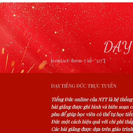
DẠY
[contact-form-7 id="327"]
DẠY TIẾNG ĐỨC TRỰC TUYẾN
Tiếng Đức online của NTT là hệ thống
bài giảng được ghi hình và biên soạn 
phu để giúp học viên có thể tự học tiế
Đức một cách hiệu quả với chi phí thấp
Các bài giảng được dựa trên giáo trình