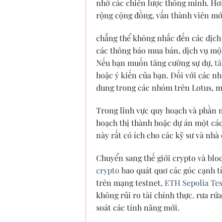
nhờ các chiến lược thông minh. H
rộng cộng đồng, vấn thành viên mớ
chẳng thể không nhắc đến các dịch
các thông báo mua bán, dịch vụ một
Nếu bạn muốn tăng cường sự dự,
t
hoặc ý kiến của bạn. Đối với các 
dung trong các nhóm trên Lotus, m
Trong lĩnh vực quy hoạch và phần
hoạch thị thành hoặc dự án một cá
này rất có ích cho các kỹ sư và nhà
Chuyển sang thế giới crypto và blo
crypto
bao quát quơ các góc cạnh t
trên mạng testnet,
ETH Sepolia Te
không rủi ro tài chính thực. rưa rứ
soát các tính năng mới.