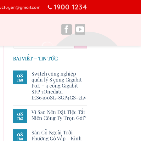
1900 1234
ructuyen@gmail.com
BÀI VIẾT – TIN TỨC
Switch công nghiệp
08
quản lý 8 cổng Gigabit
Th8
PoE + 4 cổng Gigabit
SFP 3Onedata
IES6300SL-8GP4GS-2LV
Vì Sao Nên Đặt Tiệc Tất
08
Niên Công Ty Trọn Gói?
Th8
Sàn Gỗ Ngoài Trời
08
Phường Gò Vấp – Kinh
Th8