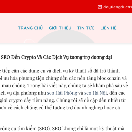
daytiengduct
TRANG CHỦ
GIỚI THIỆU
TIN TỨC
LIÊN HỆ
 nhà Quán Toan – 0934225077
 SEO Đến Crypto Và Các Dịch Vụ tương trợ đương đại
c tiếp cận các dụng cụ và dịch vụ kỹ thuật số đã trở thành
 tối ưu hóa phương tiện chừng đến các nền tảng blockchain và
n mau chóng. Trong bài viết này, chúng ta sẽ khám phá sâu về
dịch vụ địa phương như
seo Hải Phòng
và
seo Hà Nội
, đến các
giới crypto đầy tiềm năng. Chúng tôi sẽ đề cập đến nhiều từ
hơn về cách chúng có thể tương trợ doanh nghiệp hoặc cá
a công cụ tìm kiếm (SEO). SEO không chỉ là một kỹ thuật mà