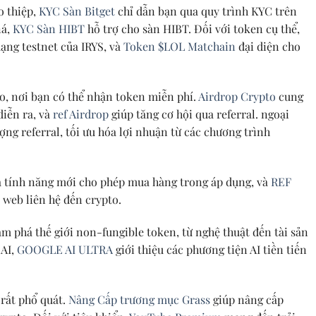
o thiệp,
KYC Sàn Bitget
chỉ dẫn bạn qua quy trình KYC trên
ná,
KYC Sàn HIBT
hỗ trợ cho sàn HIBT. Đối với token cụ thể,
ạng testnet của IRYS, và
Token $LOL Matchain
đại diện cho
o, nơi bạn có thể nhận token miễn phí.
Airdrop Crypto
cung
diễn ra, và
ref Airdrop
giúp tăng cơ hội qua referral. ngoại
ượng referral, tối ưu hóa lợi nhuận từ các chương trình
à tính năng mới cho phép mua hàng trong áp dụng, và
REF
 web liên hệ đến crypto.
m phá thế giới non-fungible token, từ nghệ thuật đến tài sản
 AI,
GOOGLE AI ULTRA
giới thiệu các phương tiện AI tiền tiến
rất phổ quát.
Nâng Cấp trương mục Grass
giúp nâng cấp