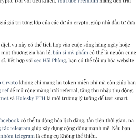
rypto. Đối với tiêu khiển,
YouTube Premium
mang đến trải
iá giá trị từng lớp của các dự án crypto, giúp nhà đầu tư đưa
c dịch vụ này có thể tích hợp vào cuộc sống hàng ngày hoặc
à một thương gia bán lẻ,
bán sỉ mỹ phẩm
có thể là nguồn cung
 sỉ. Kết hợp với
seo Hải Phòng
, bạn có thể tối ưu hóa website
p Crypto
không chỉ mang lại token miễn phí mà còn giúp bạn
 ref
để mở rộng màng lưới referral, tăng thu nhập thụ động.
tnet
và
Holesky ETH
là môi trường lý tưởng để test smart
facebook
có thể tự động hóa lịch đăng, tần tiện thời gian. na
 tác telegram
giúp xây dựng cộng đồng mạnh mẽ. Nếu bạn
 nhóm telegram
là công cụ Không thể thiếu.