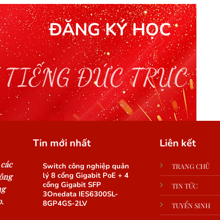
ĐĂNG KÝ HỌC
 TIẾNG ĐỨC TRỰC T
Tin mới nhất
Liên kết
 các
Switch công nghiệp quản
TRANG CHỦ
lý 8 cổng Gigabit PoE + 4
công
cổng Gigabit SFP
TIN TỨC
ng
3Onedata IES6300SL-
.
8GP4GS-2LV
TUYỂN SINH